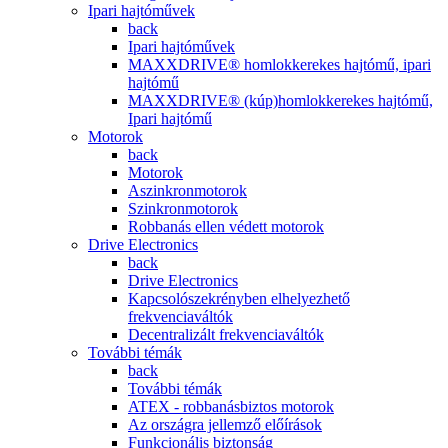
Ipari hajtóművek
back
Ipari hajtóművek
MAXXDRIVE® homlokkerekes hajtómű, ipari
hajtómű
MAXXDRIVE® (kúp)homlokkerekes hajtómű,
Ipari hajtómű
Motorok
back
Motorok
Aszinkronmotorok
Szinkronmotorok
Robbanás ellen védett motorok
Drive Electronics
back
Drive Electronics
Kapcsolószekrényben elhelyezhető
frekvenciaváltók
Decentralizált frekvenciaváltók
További témák
back
További témák
ATEX - robbanásbiztos motorok
Az országra jellemző előírások
Funkcionális biztonság