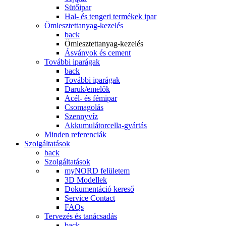
Sütőipar
Hal- és tengeri termékek ipar
Ömlesztettanyag-kezelés
back
Ömlesztettanyag-kezelés
Ásványok és cement
További iparágak
back
További iparágak
Daruk/emelők
Acél- és fémipar
Csomagolás
Szennyvíz
Akkumulátorcella-gyártás
Minden referenciák
Szolgáltatások
back
Szolgáltatások
myNORD felületem
3D Modellek
Dokumentáció kereső
Service Contact
FAQs
Tervezés és tanácsadás
back