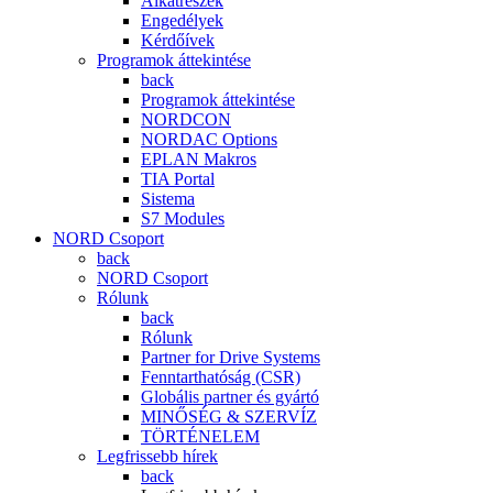
Alkatrészek
Engedélyek
Kérdőívek
Programok áttekintése
back
Programok áttekintése
NORDCON
NORDAC Options
EPLAN Makros
TIA Portal
Sistema
S7 Modules
NORD Csoport
back
NORD Csoport
Rólunk
back
Rólunk
Partner for Drive Systems
Fenntarthatóság (CSR)
Globális partner és gyártó
MINŐSÉG & SZERVÍZ
TÖRTÉNELEM
Legfrissebb hírek
back