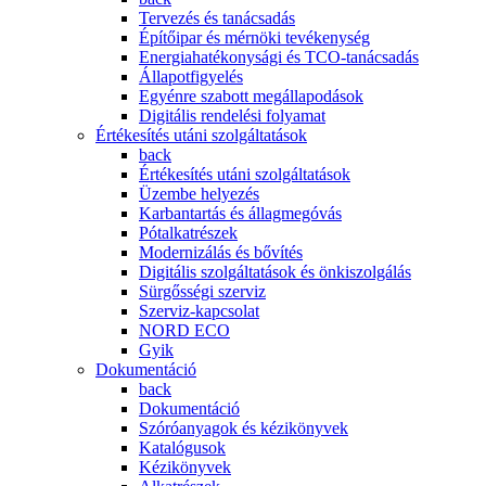
Tervezés és tanácsadás
Építőipar és mérnöki tevékenység
Energiahatékonysági és TCO-tanácsadás
Állapotfigyelés
Egyénre szabott megállapodások
Digitális rendelési folyamat
Értékesítés utáni szolgáltatások
back
Értékesítés utáni szolgáltatások
Üzembe helyezés
Karbantartás és állagmegóvás
Pótalkatrészek
Modernizálás és bővítés
Digitális szolgáltatások és önkiszolgálás
Sürgősségi szerviz
Szerviz-kapcsolat
NORD ECO
Gyik
Dokumentáció
back
Dokumentáció
Szóróanyagok és kézikönyvek
Katalógusok
Kézikönyvek