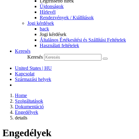
Legfrissebb hírek
Újdonságok
Hírlevél
Rendezvények / Kiállítások
Jogi kérdések
back
Jogi kérdések
Általános Értékesítési és Szállítási Feltételek
Használati feltételek
Keresés
Keresés
United States | HU
Kapcsolat
Származási helyek
Home
Szolgáltatások
Dokumentáció
Engedélyek
details
Engedélyek