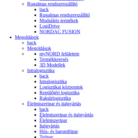
Rugalmas rendszerszállító
back
Rugalmas rendszerszállító
Moduláris termékek
LogiDrive
NORDAC FUSION
Megoldások
back
Megoldások
myNORD felületem
Termékkeresés
3D Modellek
Intralogisztika
back
Intralogisztika
Logisztikai központok
Repülőtéri logisztika
Raktárlogisztika
Élelmiszeripar és italgyártás
back
Élelmiszeripar és italgyártás
Élelmiszeripar
Italgyártás
Hús- és baromfiipar
Tejipar