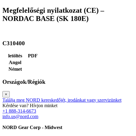
Megfelelőségi nyilatkozat (CE) –
NORDAC BASE (SK 180E)
C310400
letöltés
PDF
Angol
Német
Országok/Régiók
×
Találja meg NORD kereskedőjét, irodánkat vagy szervizünket
Kérdése van? Hívjon minket
+1 888-314-6673
info.us@nord.com
NORD Gear Corp - Midwest