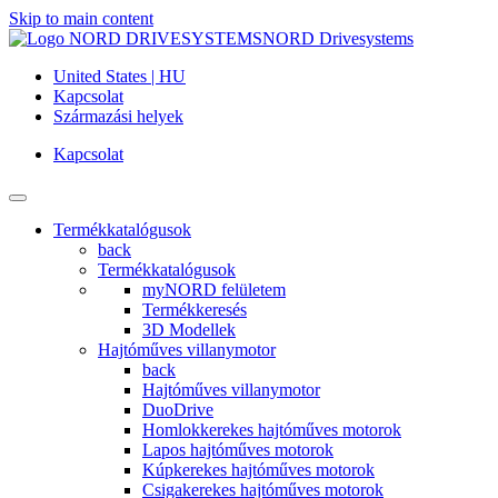
Skip to main content
NORD Drivesystems
United States | HU
Kapcsolat
Származási helyek
Kapcsolat
Termékkatalógusok
back
Termékkatalógusok
myNORD felületem
Termékkeresés
3D Modellek
Hajtóműves villanymotor
back
Hajtóműves villanymotor
DuoDrive
Homlokkerekes hajtóműves motorok
Lapos hajtóműves motorok
Kúpkerekes hajtóműves motorok
Csigakerekes hajtóműves motorok