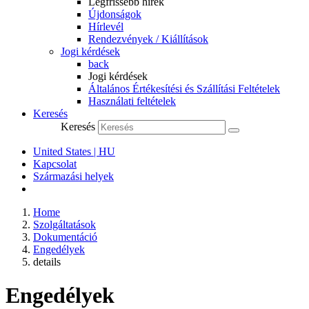
Legfrissebb hírek
Újdonságok
Hírlevél
Rendezvények / Kiállítások
Jogi kérdések
back
Jogi kérdések
Általános Értékesítési és Szállítási Feltételek
Használati feltételek
Keresés
Keresés
United States | HU
Kapcsolat
Származási helyek
Home
Szolgáltatások
Dokumentáció
Engedélyek
details
Engedélyek