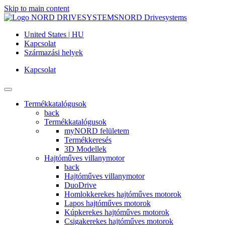
Skip to main content
NORD Drivesystems
United States | HU
Kapcsolat
Származási helyek
Kapcsolat
Termékkatalógusok
back
Termékkatalógusok
myNORD felületem
Termékkeresés
3D Modellek
Hajtóműves villanymotor
back
Hajtóműves villanymotor
DuoDrive
Homlokkerekes hajtóműves motorok
Lapos hajtóműves motorok
Kúpkerekes hajtóműves motorok
Csigakerekes hajtóműves motorok