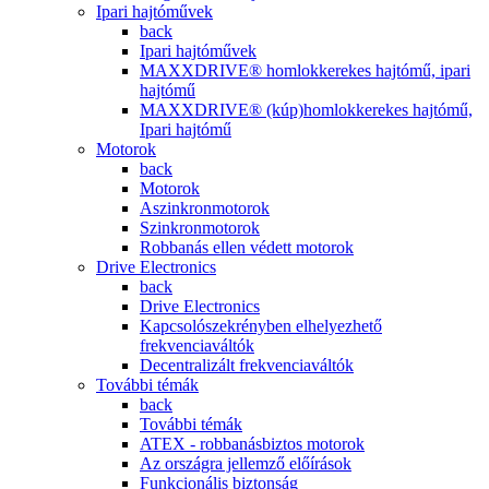
Ipari hajtóművek
back
Ipari hajtóművek
MAXXDRIVE® homlokkerekes hajtómű, ipari
hajtómű
MAXXDRIVE® (kúp)homlokkerekes hajtómű,
Ipari hajtómű
Motorok
back
Motorok
Aszinkronmotorok
Szinkronmotorok
Robbanás ellen védett motorok
Drive Electronics
back
Drive Electronics
Kapcsolószekrényben elhelyezhető
frekvenciaváltók
Decentralizált frekvenciaváltók
További témák
back
További témák
ATEX - robbanásbiztos motorok
Az országra jellemző előírások
Funkcionális biztonság