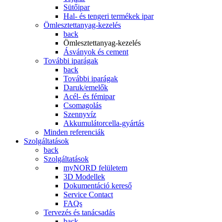
Sütőipar
Hal- és tengeri termékek ipar
Ömlesztettanyag-kezelés
back
Ömlesztettanyag-kezelés
Ásványok és cement
További iparágak
back
További iparágak
Daruk/emelők
Acél- és fémipar
Csomagolás
Szennyvíz
Akkumulátorcella-gyártás
Minden referenciák
Szolgáltatások
back
Szolgáltatások
myNORD felületem
3D Modellek
Dokumentáció kereső
Service Contact
FAQs
Tervezés és tanácsadás
back