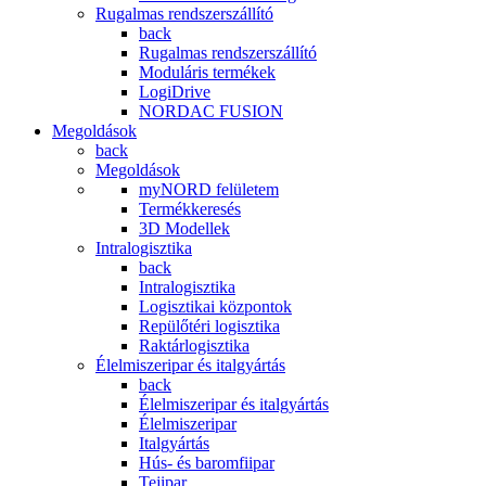
Rugalmas rendszerszállító
back
Rugalmas rendszerszállító
Moduláris termékek
LogiDrive
NORDAC FUSION
Megoldások
back
Megoldások
myNORD felületem
Termékkeresés
3D Modellek
Intralogisztika
back
Intralogisztika
Logisztikai központok
Repülőtéri logisztika
Raktárlogisztika
Élelmiszeripar és italgyártás
back
Élelmiszeripar és italgyártás
Élelmiszeripar
Italgyártás
Hús- és baromfiipar
Tejipar