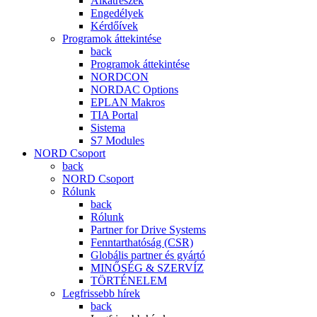
Alkatrészek
Engedélyek
Kérdőívek
Programok áttekintése
back
Programok áttekintése
NORDCON
NORDAC Options
EPLAN Makros
TIA Portal
Sistema
S7 Modules
NORD Csoport
back
NORD Csoport
Rólunk
back
Rólunk
Partner for Drive Systems
Fenntarthatóság (CSR)
Globális partner és gyártó
MINŐSÉG & SZERVÍZ
TÖRTÉNELEM
Legfrissebb hírek
back