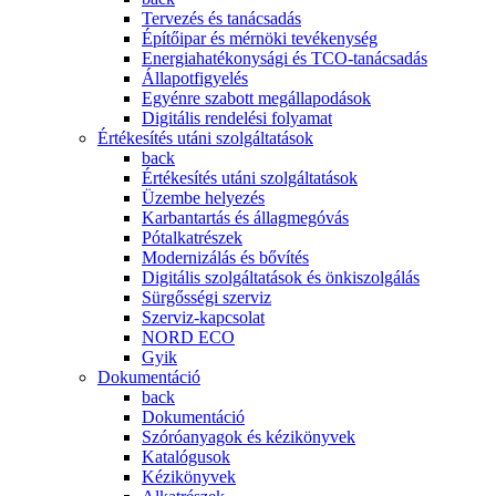
Tervezés és tanácsadás
Építőipar és mérnöki tevékenység
Energiahatékonysági és TCO-tanácsadás
Állapotfigyelés
Egyénre szabott megállapodások
Digitális rendelési folyamat
Értékesítés utáni szolgáltatások
back
Értékesítés utáni szolgáltatások
Üzembe helyezés
Karbantartás és állagmegóvás
Pótalkatrészek
Modernizálás és bővítés
Digitális szolgáltatások és önkiszolgálás
Sürgősségi szerviz
Szerviz-kapcsolat
NORD ECO
Gyik
Dokumentáció
back
Dokumentáció
Szóróanyagok és kézikönyvek
Katalógusok
Kézikönyvek