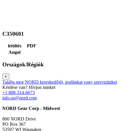
C350601
letöltés
PDF
Angol
Országok/Régiók
×
Találja meg NORD kereskedőjét, irodánkat vagy szervizünket
Kérdése van? Hívjon minket
+1 888-314-6673
info.us@nord.com
NORD Gear Corp - Midwest
800 NORD Drive
PO Box 367
53597 WI Waunakee