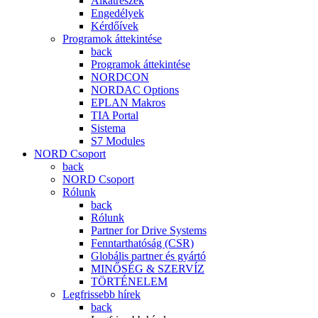
Alkatrészek
Engedélyek
Kérdőívek
Programok áttekintése
back
Programok áttekintése
NORDCON
NORDAC Options
EPLAN Makros
TIA Portal
Sistema
S7 Modules
NORD Csoport
back
NORD Csoport
Rólunk
back
Rólunk
Partner for Drive Systems
Fenntarthatóság (CSR)
Globális partner és gyártó
MINŐSÉG & SZERVÍZ
TÖRTÉNELEM
Legfrissebb hírek
back