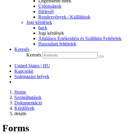
Legfrissebb hírek
Újdonságok
Hírlevél
Rendezvények / Kiállítások
Jogi kérdések
back
Jogi kérdések
Általános Értékesítési és Szállítási Feltételek
Használati feltételek
Keresés
Keresés
United States | HU
Kapcsolat
Származási helyek
Home
Szolgáltatások
Dokumentáció
Kérdőívek
details
Forms