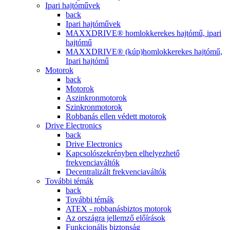
Ipari hajtóművek
back
Ipari hajtóművek
MAXXDRIVE® homlokkerekes hajtómű, ipari
hajtómű
MAXXDRIVE® (kúp)homlokkerekes hajtómű,
Ipari hajtómű
Motorok
back
Motorok
Aszinkronmotorok
Szinkronmotorok
Robbanás ellen védett motorok
Drive Electronics
back
Drive Electronics
Kapcsolószekrényben elhelyezhető
frekvenciaváltók
Decentralizált frekvenciaváltók
További témák
back
További témák
ATEX - robbanásbiztos motorok
Az országra jellemző előírások
Funkcionális biztonság