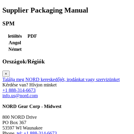
Supplier Packaging Manual
SPM
letöltés
PDF
Angol
Német
Országok/Régiók
×
Találja meg NORD kereskedőjét, irodánkat vagy szervizünket
Kérdése van? Hívjon minket
+1 888-314-6673
info.us@nord.com
NORD Gear Corp - Midwest
800 NORD Drive
PO Box 367
53597 WI Waunakee
Phone.
tel: +1 888-314-6673