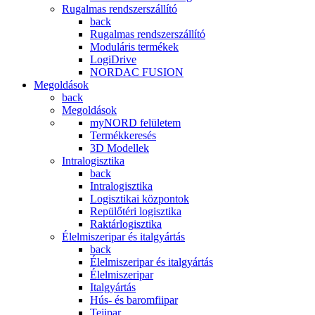
Rugalmas rendszerszállító
back
Rugalmas rendszerszállító
Moduláris termékek
LogiDrive
NORDAC FUSION
Megoldások
back
Megoldások
myNORD felületem
Termékkeresés
3D Modellek
Intralogisztika
back
Intralogisztika
Logisztikai központok
Repülőtéri logisztika
Raktárlogisztika
Élelmiszeripar és italgyártás
back
Élelmiszeripar és italgyártás
Élelmiszeripar
Italgyártás
Hús- és baromfiipar
Tejipar