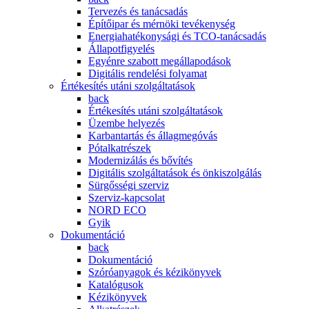
Tervezés és tanácsadás
Építőipar és mérnöki tevékenység
Energiahatékonysági és TCO-tanácsadás
Állapotfigyelés
Egyénre szabott megállapodások
Digitális rendelési folyamat
Értékesítés utáni szolgáltatások
back
Értékesítés utáni szolgáltatások
Üzembe helyezés
Karbantartás és állagmegóvás
Pótalkatrészek
Modernizálás és bővítés
Digitális szolgáltatások és önkiszolgálás
Sürgősségi szerviz
Szerviz-kapcsolat
NORD ECO
Gyik
Dokumentáció
back
Dokumentáció
Szóróanyagok és kézikönyvek
Katalógusok
Kézikönyvek