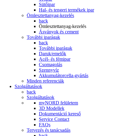
Sütőipar
Hal- és tengeri termékek ipar
Ömlesztettanyag-kezelés
back
Ömlesztettanyag-kezelés
Ásványok és cement
További iparágak
back
További iparágak
Daruk/emelők
Acél- és fémipar
Csomagolás
Szennyvíz
Akkumulátorcella-gyártás
Minden referenciák
Szolgáltatások
back
Szolgáltatások
myNORD felületem
3D Modellek
Dokumentáció kereső
Service Contact
FAQs
Tervezés és tanácsadás
back