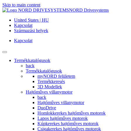
Skip to main content
NORD Drivesystems
United States | HU
Kapcsolat
Származási helyek
Kapcsolat
Termékkatalógusok
back
Termékkatalógusok
myNORD felületem
Termékkeresés
3D Modellek
Hajtóműves villanymotor
back
Hajtóműves villanymotor
DuoDrive
Homlokkerekes hajtóműves motorok
Lapos hajtóműves motorok
Kúpkerekes hajtóműves motorok
Csigakerekes hajtóműves motorok