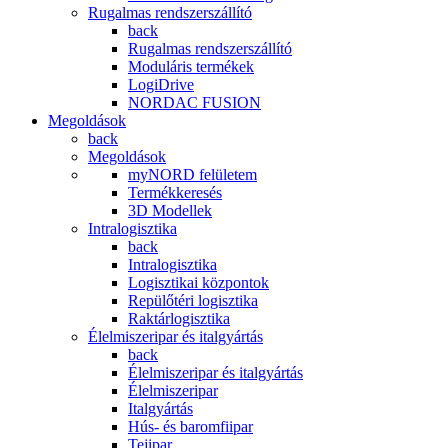
Rugalmas rendszerszállító
back
Rugalmas rendszerszállító
Moduláris termékek
LogiDrive
NORDAC FUSION
Megoldások
back
Megoldások
myNORD felületem
Termékkeresés
3D Modellek
Intralogisztika
back
Intralogisztika
Logisztikai központok
Repülőtéri logisztika
Raktárlogisztika
Élelmiszeripar és italgyártás
back
Élelmiszeripar és italgyártás
Élelmiszeripar
Italgyártás
Hús- és baromfiipar
Tejipar