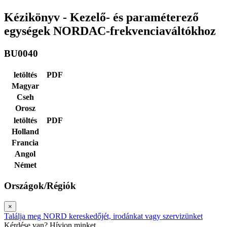
Kézikönyv - Kezelő- és paraméterező
egységek NORDAC-frekvenciaváltókhoz
BU0040
letöltés
PDF
Magyar
Cseh
Orosz
letöltés
PDF
Holland
Francia
Angol
Német
Országok/Régiók
×
Találja meg NORD kereskedőjét, irodánkat vagy szervizünket
Kérdése van? Hívjon minket