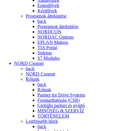
Alkatrészek
Engedélyek
Kérdőívek
Programok áttekintése
back
Programok áttekintése
NORDCON
NORDAC Options
EPLAN Makros
TIA Portal
Sistema
S7 Modules
NORD Csoport
back
NORD Csoport
Rólunk
back
Rólunk
Partner for Drive Systems
Fenntarthatóság (CSR)
Globális partner és gyártó
MINŐSÉG & SZERVÍZ
TÖRTÉNELEM
Legfrissebb hírek
back