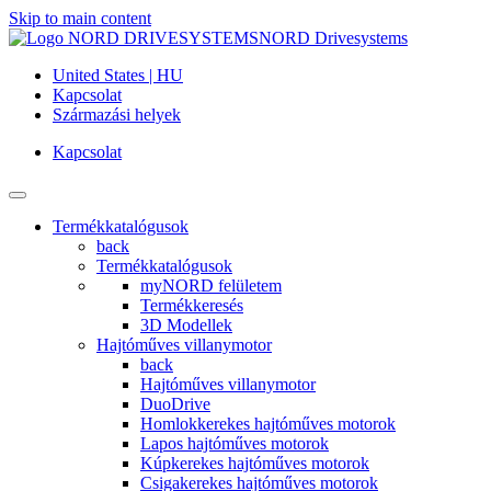
Skip to main content
NORD Drivesystems
United States | HU
Kapcsolat
Származási helyek
Kapcsolat
Termékkatalógusok
back
Termékkatalógusok
myNORD felületem
Termékkeresés
3D Modellek
Hajtóműves villanymotor
back
Hajtóműves villanymotor
DuoDrive
Homlokkerekes hajtóműves motorok
Lapos hajtóműves motorok
Kúpkerekes hajtóműves motorok
Csigakerekes hajtóműves motorok