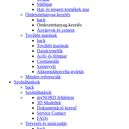
Sütőipar
Hal- és tengeri termékek ipar
Ömlesztettanyag-kezelés
back
Ömlesztettanyag-kezelés
Ásványok és cement
További iparágak
back
További iparágak
Daruk/emelők
Acél- és fémipar
Csomagolás
Szennyvíz
Akkumulátorcella-gyártás
Minden referenciák
Szolgáltatások
back
Szolgáltatások
myNORD felületem
3D Modellek
Dokumentáció kereső
Service Contact
FAQs
Tervezés és tanácsadás
back