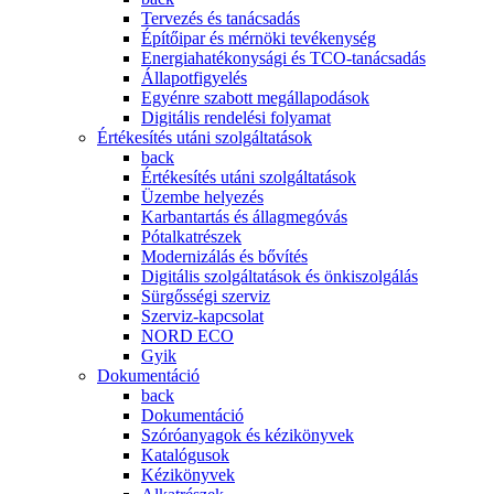
Tervezés és tanácsadás
Építőipar és mérnöki tevékenység
Energiahatékonysági és TCO-tanácsadás
Állapotfigyelés
Egyénre szabott megállapodások
Digitális rendelési folyamat
Értékesítés utáni szolgáltatások
back
Értékesítés utáni szolgáltatások
Üzembe helyezés
Karbantartás és állagmegóvás
Pótalkatrészek
Modernizálás és bővítés
Digitális szolgáltatások és önkiszolgálás
Sürgősségi szerviz
Szerviz-kapcsolat
NORD ECO
Gyik
Dokumentáció
back
Dokumentáció
Szóróanyagok és kézikönyvek
Katalógusok
Kézikönyvek