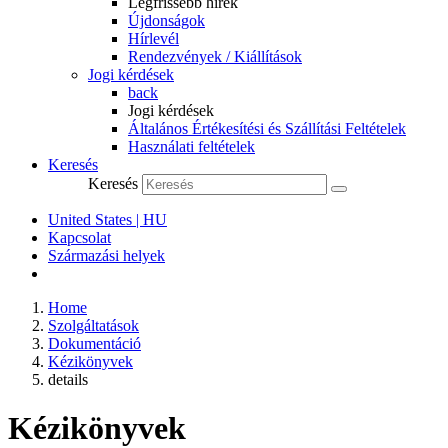
Legfrissebb hírek
Újdonságok
Hírlevél
Rendezvények / Kiállítások
Jogi kérdések
back
Jogi kérdések
Általános Értékesítési és Szállítási Feltételek
Használati feltételek
Keresés
Keresés
United States | HU
Kapcsolat
Származási helyek
Home
Szolgáltatások
Dokumentáció
Kézikönyvek
details
Kézikönyvek