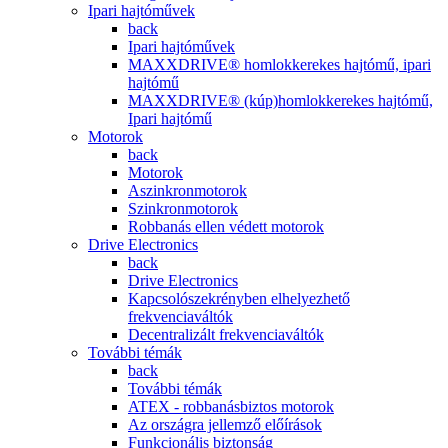
Ipari hajtóművek
back
Ipari hajtóművek
MAXXDRIVE® homlokkerekes hajtómű, ipari
hajtómű
MAXXDRIVE® (kúp)homlokkerekes hajtómű,
Ipari hajtómű
Motorok
back
Motorok
Aszinkronmotorok
Szinkronmotorok
Robbanás ellen védett motorok
Drive Electronics
back
Drive Electronics
Kapcsolószekrényben elhelyezhető
frekvenciaváltók
Decentralizált frekvenciaváltók
További témák
back
További témák
ATEX - robbanásbiztos motorok
Az országra jellemző előírások
Funkcionális biztonság