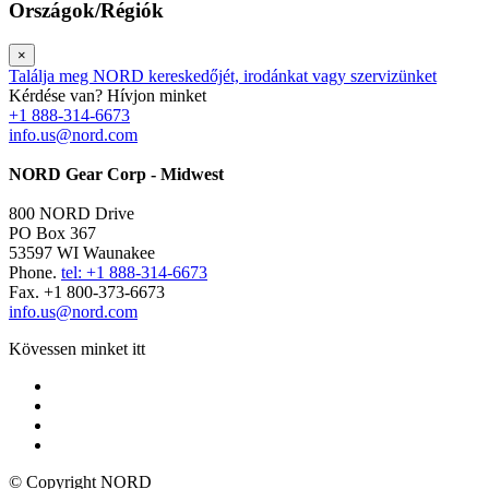
Országok/Régiók
×
Találja meg NORD kereskedőjét, irodánkat vagy szervizünket
Kérdése van? Hívjon minket
+1 888-314-6673
info.us@nord.com
NORD Gear Corp - Midwest
800 NORD Drive
PO Box 367
53597 WI Waunakee
Phone.
tel: +1 888-314-6673
Fax. +1 800-373-6673
info.us@nord.com
Kövessen minket itt
© Copyright NORD