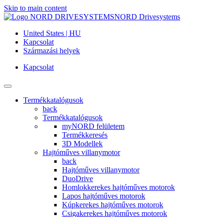
Skip to main content
NORD Drivesystems
United States | HU
Kapcsolat
Származási helyek
Kapcsolat
Termékkatalógusok
back
Termékkatalógusok
myNORD felületem
Termékkeresés
3D Modellek
Hajtóműves villanymotor
back
Hajtóműves villanymotor
DuoDrive
Homlokkerekes hajtóműves motorok
Lapos hajtóműves motorok
Kúpkerekes hajtóműves motorok
Csigakerekes hajtóműves motorok