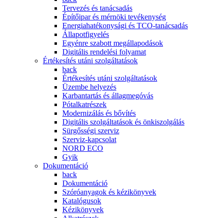
Tervezés és tanácsadás
Építőipar és mérnöki tevékenység
Energiahatékonysági és TCO-tanácsadás
Állapotfigyelés
Egyénre szabott megállapodások
Digitális rendelési folyamat
Értékesítés utáni szolgáltatások
back
Értékesítés utáni szolgáltatások
Üzembe helyezés
Karbantartás és állagmegóvás
Pótalkatrészek
Modernizálás és bővítés
Digitális szolgáltatások és önkiszolgálás
Sürgősségi szerviz
Szerviz-kapcsolat
NORD ECO
Gyik
Dokumentáció
back
Dokumentáció
Szóróanyagok és kézikönyvek
Katalógusok
Kézikönyvek