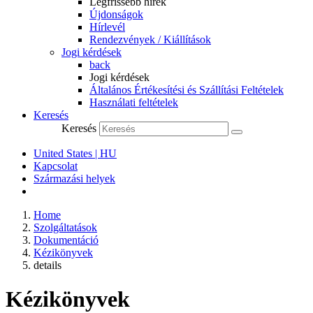
Legfrissebb hírek
Újdonságok
Hírlevél
Rendezvények / Kiállítások
Jogi kérdések
back
Jogi kérdések
Általános Értékesítési és Szállítási Feltételek
Használati feltételek
Keresés
Keresés
United States | HU
Kapcsolat
Származási helyek
Home
Szolgáltatások
Dokumentáció
Kézikönyvek
details
Kézikönyvek