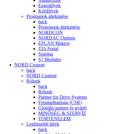
Alkatrészek
Engedélyek
Kérdőívek
Programok áttekintése
back
Programok áttekintése
NORDCON
NORDAC Options
EPLAN Makros
TIA Portal
Sistema
S7 Modules
NORD Csoport
back
NORD Csoport
Rólunk
back
Rólunk
Partner for Drive Systems
Fenntarthatóság (CSR)
Globális partner és gyártó
MINŐSÉG & SZERVÍZ
TÖRTÉNELEM
Legfrissebb hírek
back