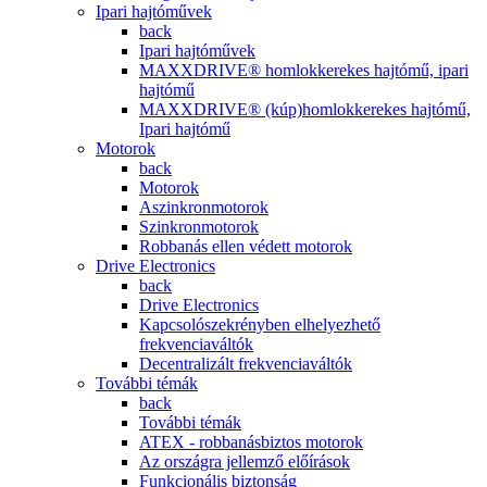
Ipari hajtóművek
back
Ipari hajtóművek
MAXXDRIVE® homlokkerekes hajtómű, ipari
hajtómű
MAXXDRIVE® (kúp)homlokkerekes hajtómű,
Ipari hajtómű
Motorok
back
Motorok
Aszinkronmotorok
Szinkronmotorok
Robbanás ellen védett motorok
Drive Electronics
back
Drive Electronics
Kapcsolószekrényben elhelyezhető
frekvenciaváltók
Decentralizált frekvenciaváltók
További témák
back
További témák
ATEX - robbanásbiztos motorok
Az országra jellemző előírások
Funkcionális biztonság