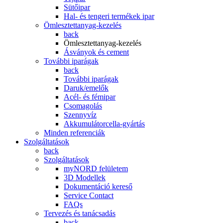
Sütőipar
Hal- és tengeri termékek ipar
Ömlesztettanyag-kezelés
back
Ömlesztettanyag-kezelés
Ásványok és cement
További iparágak
back
További iparágak
Daruk/emelők
Acél- és fémipar
Csomagolás
Szennyvíz
Akkumulátorcella-gyártás
Minden referenciák
Szolgáltatások
back
Szolgáltatások
myNORD felületem
3D Modellek
Dokumentáció kereső
Service Contact
FAQs
Tervezés és tanácsadás
back