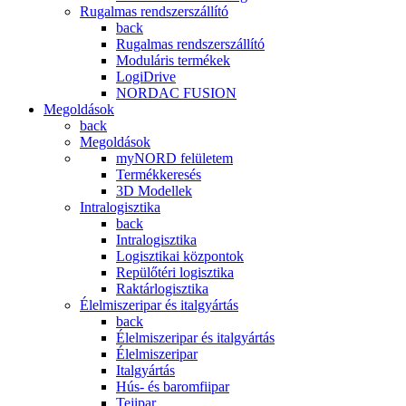
Rugalmas rendszerszállító
back
Rugalmas rendszerszállító
Moduláris termékek
LogiDrive
NORDAC FUSION
Megoldások
back
Megoldások
myNORD felületem
Termékkeresés
3D Modellek
Intralogisztika
back
Intralogisztika
Logisztikai központok
Repülőtéri logisztika
Raktárlogisztika
Élelmiszeripar és italgyártás
back
Élelmiszeripar és italgyártás
Élelmiszeripar
Italgyártás
Hús- és baromfiipar
Tejipar