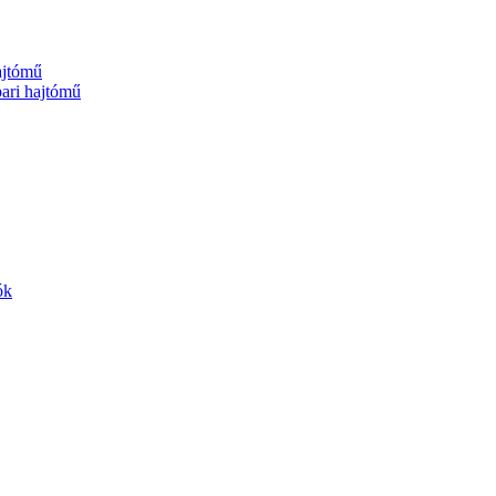
jtómű
ri hajtómű
ók