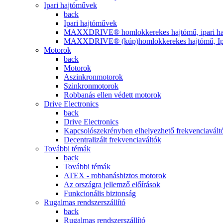
Ipari hajtóművek
back
Ipari hajtóművek
MAXXDRIVE® homlokkerekes hajtómű, ipari ha
MAXXDRIVE® (kúp)homlokkerekes hajtómű, Ipa
Motorok
back
Motorok
Aszinkronmotorok
Szinkronmotorok
Robbanás ellen védett motorok
Drive Electronics
back
Drive Electronics
Kapcsolószekrényben elhelyezhető frekvenciavált
Decentralizált frekvenciaváltók
További témák
back
További témák
ATEX - robbanásbiztos motorok
Az országra jellemző előírások
Funkcionális biztonság
Rugalmas rendszerszállító
back
Rugalmas rendszerszállító