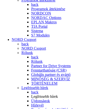
Programok áttekintése
back
Programok áttekintése
NORDCON
NORDAC Options
EPLAN Makros
TIA Portal
Sistema
S7 Modules
NORD Csoport
back
NORD Csoport
Rólunk
back
Rólunk
Partner for Drive Systems
Fenntarthatóság (CSR)
Globális partner és gyártó
MINŐSÉG & SZERVÍZ
TÖRTÉNELEM
Legfrissebb hírek
back
Legfrissebb hírek
Újdonságok
Hírlevél