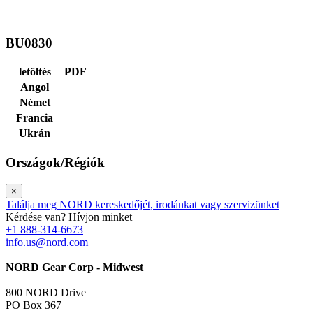
BU0830
letöltés
PDF
Angol
Német
Francia
Ukrán
Országok/Régiók
×
Találja meg NORD kereskedőjét, irodánkat vagy szervizünket
Kérdése van? Hívjon minket
+1 888-314-6673
info.us@nord.com
NORD Gear Corp - Midwest
800 NORD Drive
PO Box 367