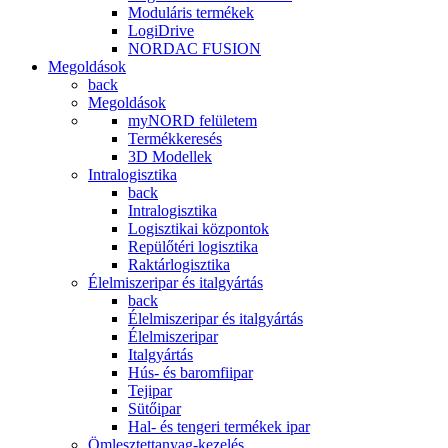
Moduláris termékek
LogiDrive
NORDAC FUSION
Megoldások
back
Megoldások
myNORD felületem
Termékkeresés
3D Modellek
Intralogisztika
back
Intralogisztika
Logisztikai központok
Repülőtéri logisztika
Raktárlogisztika
Élelmiszeripar és italgyártás
back
Élelmiszeripar és italgyártás
Élelmiszeripar
Italgyártás
Hús- és baromfiipar
Tejipar
Sütőipar
Hal- és tengeri termékek ipar
Ömlesztettanyag-kezelés