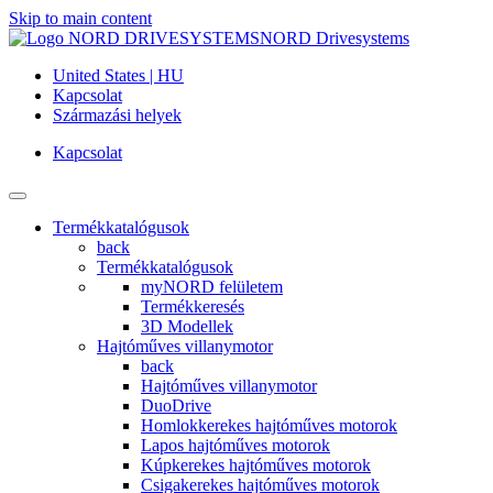
Skip to main content
NORD Drivesystems
United States | HU
Kapcsolat
Származási helyek
Kapcsolat
Termékkatalógusok
back
Termékkatalógusok
myNORD felületem
Termékkeresés
3D Modellek
Hajtóműves villanymotor
back
Hajtóműves villanymotor
DuoDrive
Homlokkerekes hajtóműves motorok
Lapos hajtóműves motorok
Kúpkerekes hajtóműves motorok
Csigakerekes hajtóműves motorok