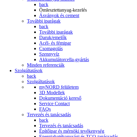
back
Ömlesztettanyag-kezelés
Ásványok és cement
További iparágak
back
További iparágak
Daruk/emelők
Acél- és fémipar
Csomagolás
Szennyvíz
Akkumulátorcella-gyártás
Minden referenciák
Szolgáltatások
back
Szolgáltatások
myNORD felületem
3D Modellek
Dokumentáció kereső
Service Contact
FAQs
Tervezés és tanácsadás
back
Tervezés és tanácsadás
Építőipar és mérnöki tevékenység
Energiahatékonysági és TCO-tanácsadás