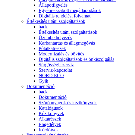
Állapotfigyelés
Egyénre szabott megállapodások
Digitális rendelési folyamat
Értékesítés utáni szolgáltatások
back
Értékesítés utáni szolgáltatások
Üzembe helyezés
Karbantartás és állagmegóvás
Pótalkatrészek
Modernizálás és bővítés
Digitális szolgáltatások és önkiszolgálás
Sürgősségi szerviz
Szerviz-kapcsolat
NORD ECO
Gyik
Dokumentáció
back
Dokumentáció
Szóróanyagok és kézikönyvek
Katalógusok
Kézikönyvek
Alkatrészek
Engedélyek
Kérdőívek