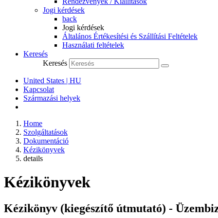
Rendezvények / Kiállítások
Jogi kérdések
back
Jogi kérdések
Általános Értékesítési és Szállítási Feltételek
Használati feltételek
Keresés
Keresés
United States | HU
Kapcsolat
Származási helyek
Home
Szolgáltatások
Dokumentáció
Kézikönyvek
details
Kézikönyvek
Kézikönyv (kiegészítő útmutató) - Üzemb