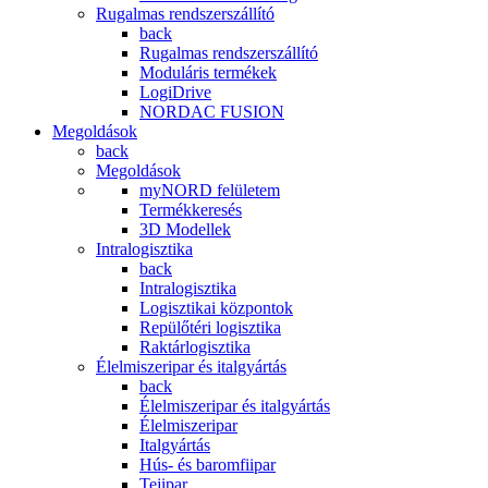
Rugalmas rendszerszállító
back
Rugalmas rendszerszállító
Moduláris termékek
LogiDrive
NORDAC FUSION
Megoldások
back
Megoldások
myNORD felületem
Termékkeresés
3D Modellek
Intralogisztika
back
Intralogisztika
Logisztikai központok
Repülőtéri logisztika
Raktárlogisztika
Élelmiszeripar és italgyártás
back
Élelmiszeripar és italgyártás
Élelmiszeripar
Italgyártás
Hús- és baromfiipar
Tejipar