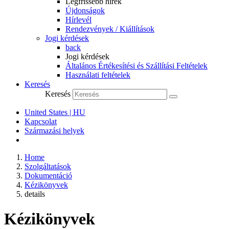
Legfrissebb hírek
Újdonságok
Hírlevél
Rendezvények / Kiállítások
Jogi kérdések
back
Jogi kérdések
Általános Értékesítési és Szállítási Feltételek
Használati feltételek
Keresés
Keresés
United States | HU
Kapcsolat
Származási helyek
Home
Szolgáltatások
Dokumentáció
Kézikönyvek
details
Kézikönyvek