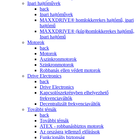
Ipari hajtóművek
back
Ipari hajtóművek
MAXXDRIVE® homlokkerekes hajtómű, ipari
hajtómű
MAXXDRIVE® (kúp)homlokkerekes hajtómű,
Ipari hajtómű
Motorok
back
Motorok
Aszinkronmotorok
Szinkronmotorok
Robbanás ellen védett motorok
Drive Electronics
back
Drive Electronics
Kapcsolószekrényben elhelyezhető
frekvenciaváltók
Decentralizált frekvenciaváltók
További témák
back
További témák
ATEX - robbanásbiztos motorok
Az országra jellemző előírások
Funkcionális biztonság