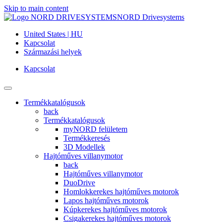
Skip to main content
NORD Drivesystems
United States | HU
Kapcsolat
Származási helyek
Kapcsolat
Termékkatalógusok
back
Termékkatalógusok
myNORD felületem
Termékkeresés
3D Modellek
Hajtóműves villanymotor
back
Hajtóműves villanymotor
DuoDrive
Homlokkerekes hajtóműves motorok
Lapos hajtóműves motorok
Kúpkerekes hajtóműves motorok
Csigakerekes hajtóműves motorok