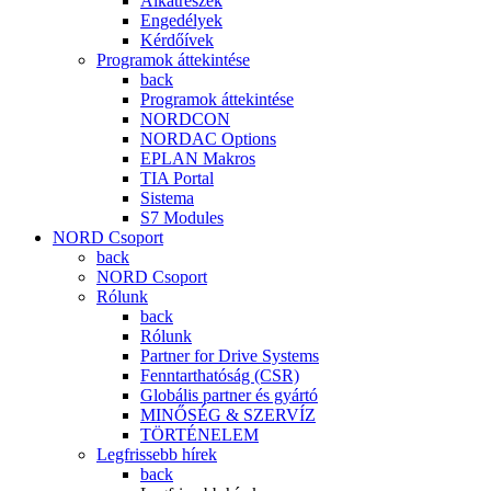
Alkatrészek
Engedélyek
Kérdőívek
Programok áttekintése
back
Programok áttekintése
NORDCON
NORDAC Options
EPLAN Makros
TIA Portal
Sistema
S7 Modules
NORD Csoport
back
NORD Csoport
Rólunk
back
Rólunk
Partner for Drive Systems
Fenntarthatóság (CSR)
Globális partner és gyártó
MINŐSÉG & SZERVÍZ
TÖRTÉNELEM
Legfrissebb hírek
back