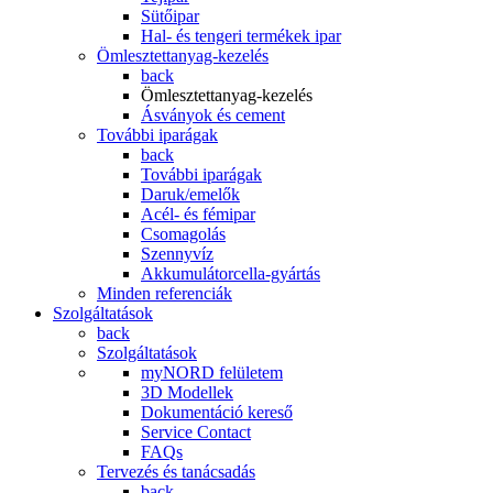
Sütőipar
Hal- és tengeri termékek ipar
Ömlesztettanyag-kezelés
back
Ömlesztettanyag-kezelés
Ásványok és cement
További iparágak
back
További iparágak
Daruk/emelők
Acél- és fémipar
Csomagolás
Szennyvíz
Akkumulátorcella-gyártás
Minden referenciák
Szolgáltatások
back
Szolgáltatások
myNORD felületem
3D Modellek
Dokumentáció kereső
Service Contact
FAQs
Tervezés és tanácsadás
back