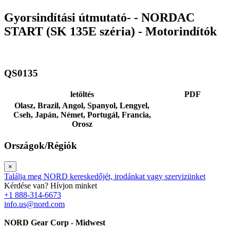
Gyorsindítási útmutató- - NORDAC
START (SK 135E széria) - Motorindítók
QS0135
letöltés
PDF
Olasz,
Brazil,
Angol,
Spanyol,
Lengyel,
Cseh,
Japán,
Német,
Portugál,
Francia,
Orosz
Országok/Régiók
×
Találja meg NORD kereskedőjét, irodánkat vagy szervizünket
Kérdése van? Hívjon minket
+1 888-314-6673
info.us@nord.com
NORD Gear Corp - Midwest