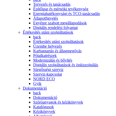
Tervezés és tanácsadás
Építőipar és mérnöki tevékenység
Energiahatékonysági és TCO-tanácsadás
Állapotfigyelés
Egyénre szabott megállapodások
Digitális rendelési folyamat
Értékesítés utáni szolgáltatások
back
Értékesítés utáni szolgáltatások
Üzembe helyezés
Karbantartás és állagmegóvás
Pótalkatrészek
Modernizálás és bővítés
Digitális szolgáltatások és önkiszolgálás
Sürgősségi szerviz
Szerviz-kapcsolat
NORD ECO
Gyik
Dokumentáció
back
Dokumentáció
Szóróanyagok és kézikönyvek
Katalógusok
Kézikönyvek