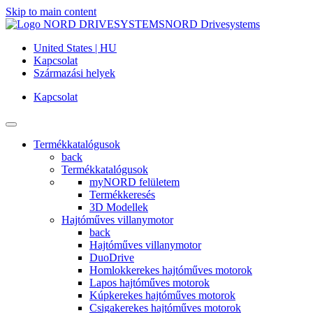
Skip to main content
NORD Drivesystems
United States | HU
Kapcsolat
Származási helyek
Kapcsolat
Termékkatalógusok
back
Termékkatalógusok
myNORD felületem
Termékkeresés
3D Modellek
Hajtóműves villanymotor
back
Hajtóműves villanymotor
DuoDrive
Homlokkerekes hajtóműves motorok
Lapos hajtóműves motorok
Kúpkerekes hajtóműves motorok
Csigakerekes hajtóműves motorok