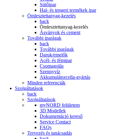
Sütőipar
Hal- és tengeri termékek ipar
Ömlesztettanyag-kezelés
back
Ömlesztettanyag-kezelés
Ásványok és cement
További iparágak
back
További iparágak
Daruk/emelők
Acél- és fémipar
Csomagolás
Szennyvíz
Akkumulátorcella-gyártás
Minden referenciák
Szolgáltatások
back
Szolgáltatások
myNORD felületem
3D Modellek
Dokumentáció kereső
Service Contact
FAQs
Tervezés és tanácsadás
back