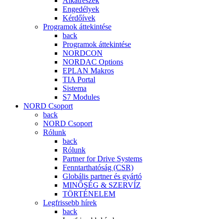
Alkatrészek
Engedélyek
Kérdőívek
Programok áttekintése
back
Programok áttekintése
NORDCON
NORDAC Options
EPLAN Makros
TIA Portal
Sistema
S7 Modules
NORD Csoport
back
NORD Csoport
Rólunk
back
Rólunk
Partner for Drive Systems
Fenntarthatóság (CSR)
Globális partner és gyártó
MINŐSÉG & SZERVÍZ
TÖRTÉNELEM
Legfrissebb hírek
back