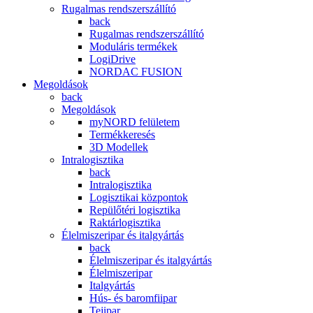
Rugalmas rendszerszállító
back
Rugalmas rendszerszállító
Moduláris termékek
LogiDrive
NORDAC FUSION
Megoldások
back
Megoldások
myNORD felületem
Termékkeresés
3D Modellek
Intralogisztika
back
Intralogisztika
Logisztikai központok
Repülőtéri logisztika
Raktárlogisztika
Élelmiszeripar és italgyártás
back
Élelmiszeripar és italgyártás
Élelmiszeripar
Italgyártás
Hús- és baromfiipar
Tejipar