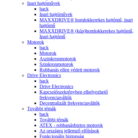
Ipari hajtóművek
back
Ipari hajtóművek
MAXXDRIVE® homlokkerekes hajtómű, ipari
hajtómű
MAXXDRIVE® (kúp)homlokkerekes hajtómű,
Ipari hajtómű
Motorok
back
Motorok
Aszinkronmotorok
Szinkronmotorok
Robbanás ellen védett motorok
Drive Electronics
back
Drive Electronics
Kapcsolószekrényben elhelyezhető
frekvenciaváltók
Decentralizált frekvenciaváltók
További témák
back
További témák
ATEX - robbanásbiztos motorok
Az országra jellemző előírások
Funkcionális biztonság