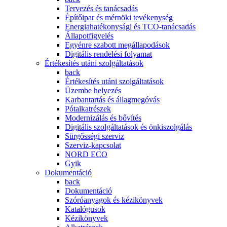
Tervezés és tanácsadás
Építőipar és mérnöki tevékenység
Energiahatékonysági és TCO-tanácsadás
Állapotfigyelés
Egyénre szabott megállapodások
Digitális rendelési folyamat
Értékesítés utáni szolgáltatások
back
Értékesítés utáni szolgáltatások
Üzembe helyezés
Karbantartás és állagmegóvás
Pótalkatrészek
Modernizálás és bővítés
Digitális szolgáltatások és önkiszolgálás
Sürgősségi szerviz
Szerviz-kapcsolat
NORD ECO
Gyik
Dokumentáció
back
Dokumentáció
Szóróanyagok és kézikönyvek
Katalógusok
Kézikönyvek