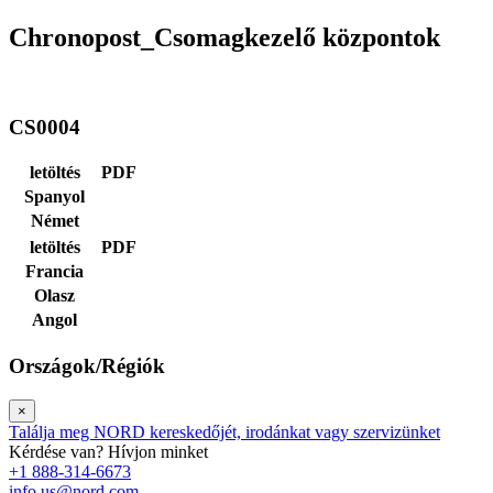
Chronopost_Csomagkezelő központok
CS0004
letöltés
PDF
Spanyol
Német
letöltés
PDF
Francia
Olasz
Angol
Országok/Régiók
×
Találja meg NORD kereskedőjét, irodánkat vagy szervizünket
Kérdése van? Hívjon minket
+1 888-314-6673
info.us@nord.com