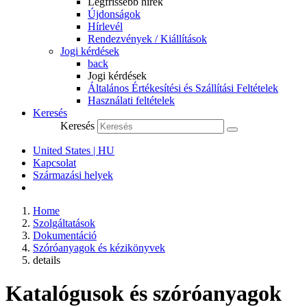
Legfrissebb hírek
Újdonságok
Hírlevél
Rendezvények / Kiállítások
Jogi kérdések
back
Jogi kérdések
Általános Értékesítési és Szállítási Feltételek
Használati feltételek
Keresés
Keresés
United States | HU
Kapcsolat
Származási helyek
Home
Szolgáltatások
Dokumentáció
Szóróanyagok és kézikönyvek
details
Katalógusok és szóróanyagok