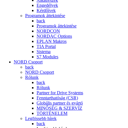
Alkatrészek
Engedélyek
Kérdőívek
Programok áttekintése
back
Programok áttekintése
NORDCON
NORDAC Options
EPLAN Makros
TIA Portal
Sistema
S7 Modules
NORD Csoport
back
NORD Csoport
Rólunk
back
Rólunk
Partner for Drive Systems
Fenntarthatóság (CSR)
Globális partner és gyártó
MINŐSÉG & SZERVÍZ
TÖRTÉNELEM
Legfrissebb hírek
back