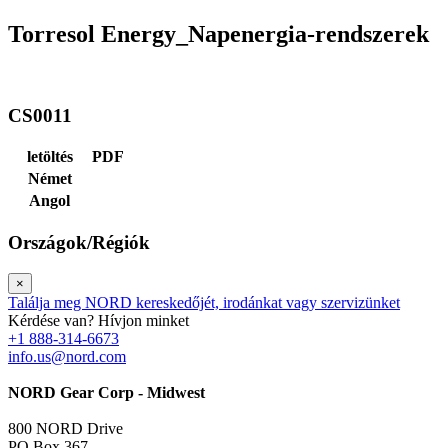
Torresol Energy_Napenergia-rendszerek
CS0011
letöltés
PDF
Német
Angol
Országok/Régiók
×
Találja meg NORD kereskedőjét, irodánkat vagy szervizünket
Kérdése van? Hívjon minket
+1 888-314-6673
info.us@nord.com
NORD Gear Corp - Midwest
800 NORD Drive
PO Box 367