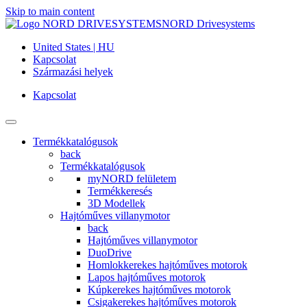
Skip to main content
NORD Drivesystems
United States | HU
Kapcsolat
Származási helyek
Kapcsolat
Termékkatalógusok
back
Termékkatalógusok
myNORD felületem
Termékkeresés
3D Modellek
Hajtóműves villanymotor
back
Hajtóműves villanymotor
DuoDrive
Homlokkerekes hajtóműves motorok
Lapos hajtóműves motorok
Kúpkerekes hajtóműves motorok
Csigakerekes hajtóműves motorok