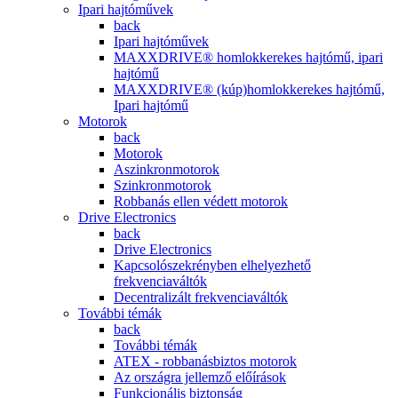
Ipari hajtóművek
back
Ipari hajtóművek
MAXXDRIVE® homlokkerekes hajtómű, ipari
hajtómű
MAXXDRIVE® (kúp)homlokkerekes hajtómű,
Ipari hajtómű
Motorok
back
Motorok
Aszinkronmotorok
Szinkronmotorok
Robbanás ellen védett motorok
Drive Electronics
back
Drive Electronics
Kapcsolószekrényben elhelyezhető
frekvenciaváltók
Decentralizált frekvenciaváltók
További témák
back
További témák
ATEX - robbanásbiztos motorok
Az országra jellemző előírások
Funkcionális biztonság