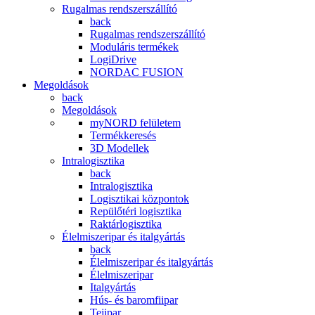
Rugalmas rendszerszállító
back
Rugalmas rendszerszállító
Moduláris termékek
LogiDrive
NORDAC FUSION
Megoldások
back
Megoldások
myNORD felületem
Termékkeresés
3D Modellek
Intralogisztika
back
Intralogisztika
Logisztikai központok
Repülőtéri logisztika
Raktárlogisztika
Élelmiszeripar és italgyártás
back
Élelmiszeripar és italgyártás
Élelmiszeripar
Italgyártás
Hús- és baromfiipar
Tejipar