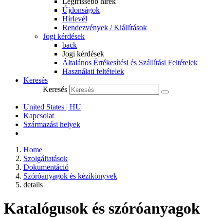
Legfrissebb hírek
Újdonságok
Hírlevél
Rendezvények / Kiállítások
Jogi kérdések
back
Jogi kérdések
Általános Értékesítési és Szállítási Feltételek
Használati feltételek
Keresés
Keresés
United States | HU
Kapcsolat
Származási helyek
Home
Szolgáltatások
Dokumentáció
Szóróanyagok és kézikönyvek
details
Katalógusok és szóróanyagok