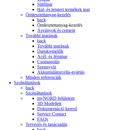
Sütőipar
Hal- és tengeri termékek ipar
Ömlesztettanyag-kezelés
back
Ömlesztettanyag-kezelés
Ásványok és cement
További iparágak
back
További iparágak
Daruk/emelők
Acél- és fémipar
Csomagolás
Szennyvíz
Akkumulátorcella-gyártás
Minden referenciák
Szolgáltatások
back
Szolgáltatások
myNORD felületem
3D Modellek
Dokumentáció kereső
Service Contact
FAQs
Tervezés és tanácsadás
back