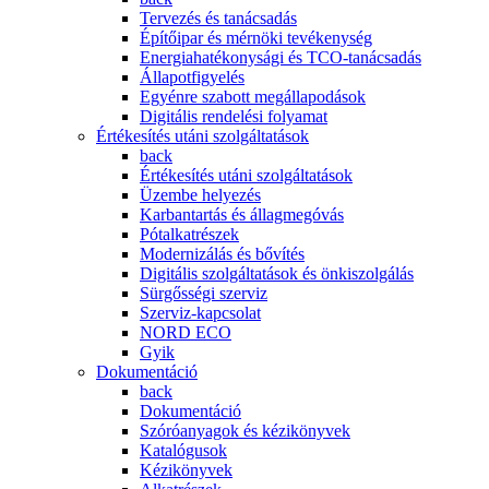
Tervezés és tanácsadás
Építőipar és mérnöki tevékenység
Energiahatékonysági és TCO-tanácsadás
Állapotfigyelés
Egyénre szabott megállapodások
Digitális rendelési folyamat
Értékesítés utáni szolgáltatások
back
Értékesítés utáni szolgáltatások
Üzembe helyezés
Karbantartás és állagmegóvás
Pótalkatrészek
Modernizálás és bővítés
Digitális szolgáltatások és önkiszolgálás
Sürgősségi szerviz
Szerviz-kapcsolat
NORD ECO
Gyik
Dokumentáció
back
Dokumentáció
Szóróanyagok és kézikönyvek
Katalógusok
Kézikönyvek