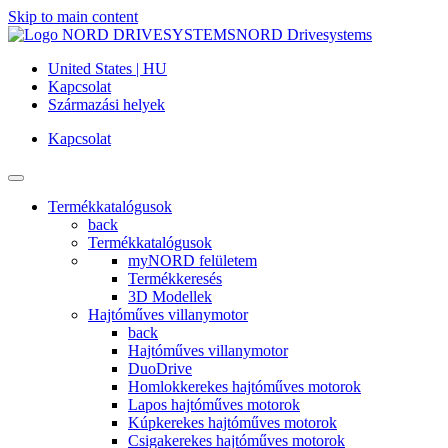
Skip to main content
NORD Drivesystems
United States | HU
Kapcsolat
Származási helyek
Kapcsolat
Termékkatalógusok
back
Termékkatalógusok
myNORD felületem
Termékkeresés
3D Modellek
Hajtóműves villanymotor
back
Hajtóműves villanymotor
DuoDrive
Homlokkerekes hajtóműves motorok
Lapos hajtóműves motorok
Kúpkerekes hajtóműves motorok
Csigakerekes hajtóműves motorok