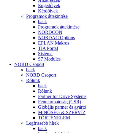
Alkatrészek
Engedélyek
Kérdőívek
Programok áttekintése
back
Programok áttekintése
NORDCON
NORDAC Options
EPLAN Makros
TIA Portal
Sistema
S7 Modules
NORD Csoport
back
NORD Csoport
Rólunk
back
Rólunk
Partner for Drive Systems
Fenntarthatóság (CSR)
Globális partner és gyártó
MINŐSÉG & SZERVÍZ
TÖRTÉNELEM
Legfrissebb hírek
back