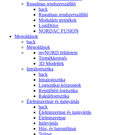
Rugalmas rendszerszállító
back
Rugalmas rendszerszállító
Moduláris termékek
LogiDrive
NORDAC FUSION
Megoldások
back
Megoldások
myNORD felületem
Termékkeresés
3D Modellek
Intralogisztika
back
Intralogisztika
Logisztikai központok
Repülőtéri logisztika
Raktárlogisztika
Élelmiszeripar és italgyártás
back
Élelmiszeripar és italgyártás
Élelmiszeripar
Italgyártás
Hús- és baromfiipar
Tejipar