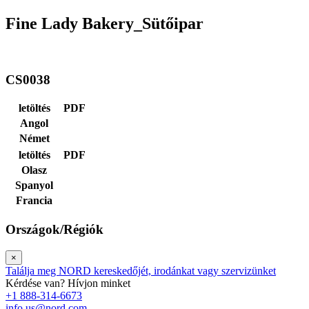
Fine Lady Bakery_Sütőipar
CS0038
letöltés
PDF
Angol
Német
letöltés
PDF
Olasz
Spanyol
Francia
Országok/Régiók
×
Találja meg NORD kereskedőjét, irodánkat vagy szervizünket
Kérdése van? Hívjon minket
+1 888-314-6673
info.us@nord.com