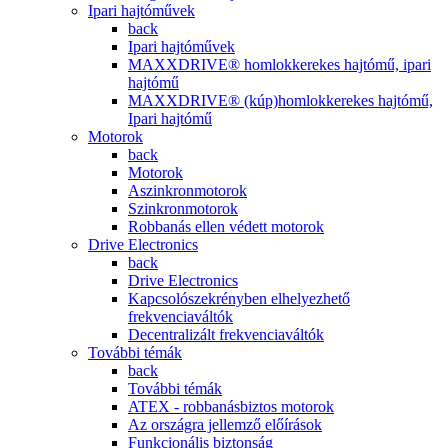
Ipari hajtóművek
back
Ipari hajtóművek
MAXXDRIVE® homlokkerekes hajtómű, ipari
hajtómű
MAXXDRIVE® (kúp)homlokkerekes hajtómű,
Ipari hajtómű
Motorok
back
Motorok
Aszinkronmotorok
Szinkronmotorok
Robbanás ellen védett motorok
Drive Electronics
back
Drive Electronics
Kapcsolószekrényben elhelyezhető
frekvenciaváltók
Decentralizált frekvenciaváltók
További témák
back
További témák
ATEX - robbanásbiztos motorok
Az országra jellemző előírások
Funkcionális biztonság