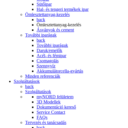
Sütőipar
Hal- és tengeri termékek ipar
Ömlesztettanyag-kezelés
back
Ömlesztettanyag-kezelés
Ásványok és cement
További iparágak
back
További iparágak
Daruk/emelők
Acél- és fémipar
Csomagolás
Szennyvíz
Akkumulátorcella-gyártás
Minden referenciák
Szolgáltatások
back
Szolgáltatások
myNORD felületem
3D Modellek
Dokumentáció kereső
Service Contact
FAQs
Tervezés és tanácsadás
back