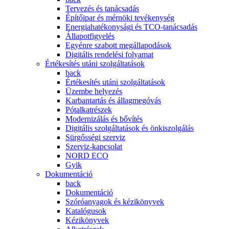
Tervezés és tanácsadás
Építőipar és mérnöki tevékenység
Energiahatékonysági és TCO-tanácsadás
Állapotfigyelés
Egyénre szabott megállapodások
Digitális rendelési folyamat
Értékesítés utáni szolgáltatások
back
Értékesítés utáni szolgáltatások
Üzembe helyezés
Karbantartás és állagmegóvás
Pótalkatrészek
Modernizálás és bővítés
Digitális szolgáltatások és önkiszolgálás
Sürgősségi szerviz
Szerviz-kapcsolat
NORD ECO
Gyik
Dokumentáció
back
Dokumentáció
Szóróanyagok és kézikönyvek
Katalógusok
Kézikönyvek