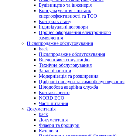
Будівництво та інженерія
Консультування з питань
енергоефективності та TCO
Контроль стану
Індивідуальні договори
Процес оформлення електронного
замовлення
Післяпродажне обслуговування
back
Післяпродажне обслуговування
Введеннявексплуатацію
Технічне обслуговування
Запаснічастини
Модернізація та розширення
Цифрові послуги та самообслуговування
Цілодобова аварійна служба
Контакт-центр
NORD ECO
Часті питання
Документація
back
Документація
Флаєри та брошури
Каталоги