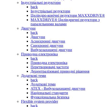
Індустріальні редуктори
back
Індустріальні редуктори
Циліндро-конічні редуктори MAXXDRIVE®
MAXXDRIVE® Циліндричні редуктори з
паралельними валами
Двигуни
back
Двигуни
Асинхронні двигуни
Синхронні двигуни
Вибухозахищені двигуни
Приводна електроніка
back
Приводна електроніка
Перетворювачі частоти
Децентралізовані приводні рішення
Додаткові теми
back
Додаткові теми
ATEX - Вибухозахищені двигуни
Національні стандарти
Функціональна безпека
Flexible system provider
back