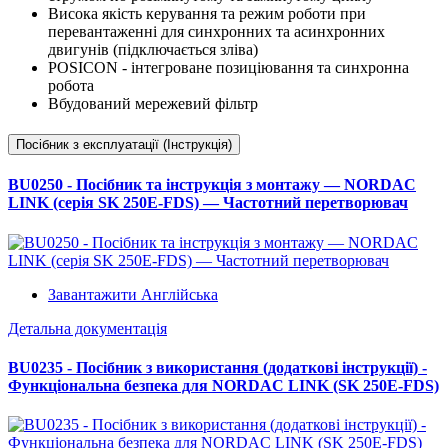
Висока якість керування та режим роботи при
перевантаженні для синхронних та асинхронних
двигунів (підключається зліва)
POSICON - інтегроване позиціювання та синхронна
робота
Вбудований мережевий фільтр
Посібник з експлуатації (Інструкція)
BU0250 - Посібник та інструкція з монтажу — NORDAC
LINK (серія SK 250E-FDS) — Частотний перетворювач
Завантажити Англійська
Детальна документація
BU0235 - Посібник з використання (додаткові інструкції) -
Функціональна безпека для NORDAC LINK (SK 250E-FDS)