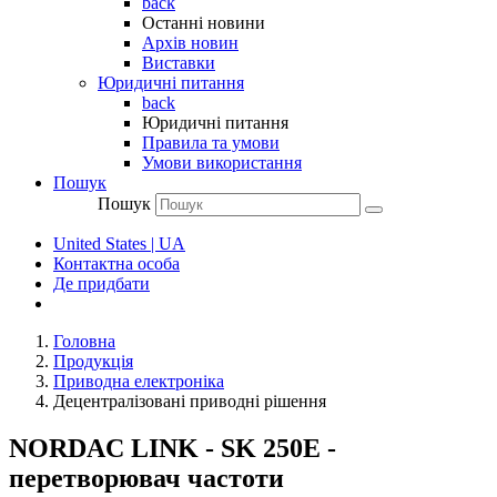
back
Останні новини
Архів новин
Виставки
Юридичні питання
back
Юридичні питання
Правила та умови
Умови використання
Пошук
Пошук
United States | UA
Контактна особа
Де придбати
Головна
Продукція
Приводна електроніка
Децентралізовані приводні рішення
NORDAC LINK - SK 250E -
перетворювач частоти