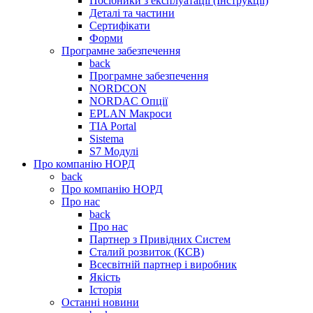
Посібники з експлуатації (Інструкції)
Деталі та частини
Сертифікати
Форми
Програмне забезпечення
back
Програмне забезпечення
NORDCON
NORDAC Опції
EPLAN Макроси
TIA Portal
Sistema
S7 Модулі
Про компанію НОРД
back
Про компанію НОРД
Про нас
back
Про нас
Партнер з Привідних Систем
Сталий розвиток (КСВ)
Всесвітній партнер і виробник
Якість
Історія
Останні новини