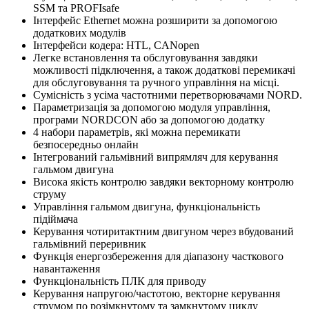
SSM та PROFIsafe
Інтерфейс Ethernet можна розширити за допомогою
додаткових модулів
Інтерфейси кодера: HTL, CANopen
Легке встановлення та обслуговування завдяки
можливості підключення, а також додаткові перемикачі
для обслуговування та ручного управління на місці.
Сумісність з усіма частотними перетворювачами NORD.
Параметризація за допомогою модуля управління,
програми NORDCON або за допомогою додатку
4 набори параметрів, які можна перемикати
безпосередньо онлайн
Інтегрований гальмівний випрямляч для керування
гальмом двигуна
Висока якість контролю завдяки векторному контролю
струму
Управління гальмом двигуна, функціональність
підіймача
Керування чотиритактним двигуном через вбудований
гальмівний переривник
Функція енергозбереження для діапазону часткового
навантаження
Функціональність ПЛК для приводу
Керування напругою/частотою, векторне керування
струмом по розімкнутому та замкнутому циклу