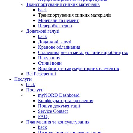
Транспортування сипких матеріалів
back
Транспортування сипких матеріалів
Мінерали та цемент
Переробка зерна
Додаткові галузі
back
Додаткові галузі
Кранове обладнання
Сталеливарне та металургійне виробництво
Пакування
Стічні води
Виробництво акумуляторних елементів
Всі Референції
Послуги
back
Послуги
myNORD Dashboard
Конфігуратор та креслення
Пошук документації
Service Contact
FAQs
Планування та консультування
back
Планування та консультування