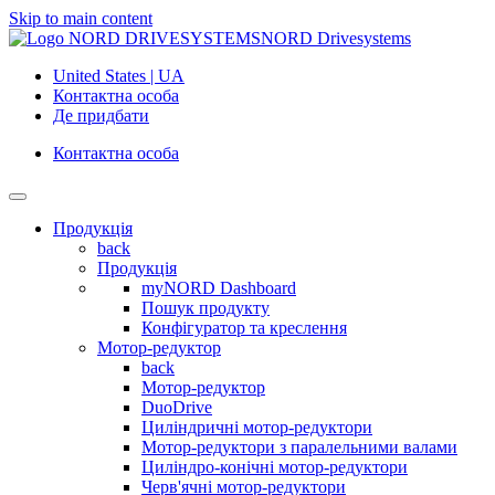
Skip to main content
NORD Drivesystems
United States | UA
Контактна особа
Де придбати
Контактна особа
Продукція
back
Продукція
myNORD Dashboard
Пошук продукту
Конфігуратор та креслення
Мотор-редуктор
back
Мотор-редуктор
DuoDrive
Циліндричні мотор-редуктори
Мотор-редуктори з паралельними валами
Циліндро-конічні мотор-редуктори
Черв'ячні мотор-редуктори