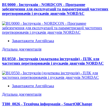
BU0000 - Інструкція - NORDCON - Програмне
забезпечення для експлуатації та параметризації частотних
перетворювачів і пускачів двигунів NORDAC
Завантажити Англійська
Детальна документація
BU0550 - Інструкція (додаткова інструкція) - ПЛК для
частотних перетворювачів і пускачів двигунів NORDAC
Завантажити Англійська
Детальна документація
TI80_0026 - Технічна інформація - SmartOilChange