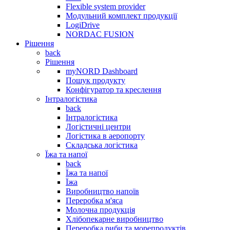
Flexible system provider
Модульний комплект продукції
LogiDrive
NORDAC FUSION
Рішення
back
Рішення
myNORD Dashboard
Пошук продукту
Конфігуратор та креслення
Інтралогістика
back
Інтралогістика
Логістичні центри
Логістика в аеропорту
Складська логістика
Їжа та напої
back
Їжа та напої
Їжа
Виробництво напоїв
Переробка м'яса
Молочна продукція
Хлібопекарне виробництво
Переробка риби та морепродуктів