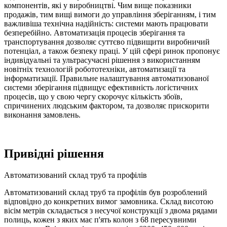
компонентів, які у виробництві. Чим вище показники
продажів, тим вищі вимоги до управління зберіганням, і тим
важливіша технічна надійність: системи мають працювати
безперебійно. Автоматизація процесів зберігання та
транспортування дозволяє суттєво підвищити виробничий
потенціал, а також безпеку праці. У цій сфері ринок пропонує
індивідуальні та ультрасучасні рішення з використанням
новітніх технологій робототехніки, автоматизації та
інформатизації. Правильне налаштування автоматизованої
системи зберігання підвищує ефективність логістичних
процесів, що у свою чергу скорочує кількість збоїв,
спричинених людським фактором, та дозволяє прискорити
виконання замовлень.
Привідні рішення
Автоматизований склад труб та профілів
Автоматизований склад труб та профілів був розроблений
відповідно до конкретних вимог замовника. Склад висотою
вісім метрів складається з несучої конструкції з двома рядами
полиць, кожен з яких має п'ять колон з 68 пересувними