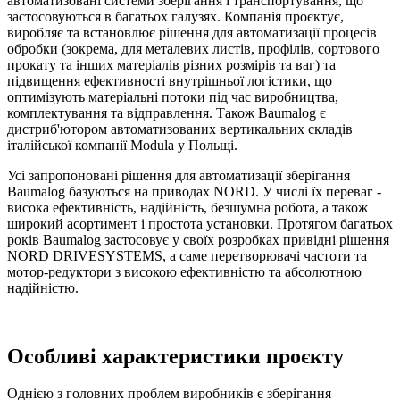
автоматизовані системи зберігання і транспортування, що
застосовуються в багатьох галузях. Компанія проєктує,
виробляє та встановлює рішення для автоматизації процесів
обробки (зокрема, для металевих листів, профілів, сортового
прокату та інших матеріалів різних розмірів та ваг) та
підвищення ефективності внутрішньої логістики, що
оптимізують матеріальні потоки під час виробництва,
комплектування та відправлення. Також Baumalog є
дистриб'ютором автоматизованих вертикальних складів
італійської компанії Modula у Польщі.
Усі запропоновані рішення для автоматизації зберігання
Baumalog базуються на приводах NORD. У числі їх переваг -
висока ефективність, надійність, безшумна робота, а також
широкий асортимент і простота установки. Протягом багатьох
років Baumalog застосовує у своїх розробках привідні рішення
NORD DRIVESYSTEMS, а саме перетворювачі частоти та
мотор-редуктори з високою ефективністю та абсолютною
надійністю.
Особливі характеристики проєкту
Однією з головних проблем виробників є зберігання