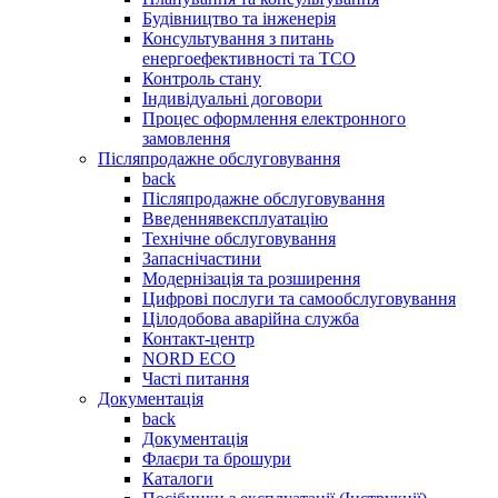
Будівництво та інженерія
Консультування з питань
енергоефективності та TCO
Контроль стану
Індивідуальні договори
Процес оформлення електронного
замовлення
Післяпродажне обслуговування
back
Післяпродажне обслуговування
Введеннявексплуатацію
Технічне обслуговування
Запаснічастини
Модернізація та розширення
Цифрові послуги та самообслуговування
Цілодобова аварійна служба
Контакт-центр
NORD ECO
Часті питання
Документація
back
Документація
Флаєри та брошури
Каталоги