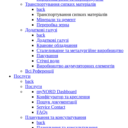
Транспортування сипких матеріалів
back
Транспортування сипких матеріалів
Мінерали та цемент
Переробка зерна
Додаткові галузі
back
Додаткові галузі
Кранове обладнання
Сталеливарне та металургійне виробництво
Пакування
Стічні води
Виробництво акумуляторних елементів
Всі Референції
Послуги
back
Послуги
myNORD Dashboard
Конфігуратор та креслення
Пошук документації
Service Contact
FAQs
Планування та консультування
back
Планування та консультування