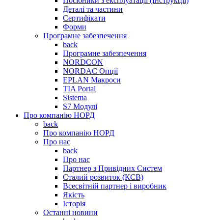
Посібники з експлуатації (Інструкції)
Деталі та частини
Сертифікати
Форми
Програмне забезпечення
back
Програмне забезпечення
NORDCON
NORDAC Опції
EPLAN Макроси
TIA Portal
Sistema
S7 Модулі
Про компанію НОРД
back
Про компанію НОРД
Про нас
back
Про нас
Партнер з Привідних Систем
Сталий розвиток (КСВ)
Всесвітній партнер і виробник
Якість
Історія
Останні новини