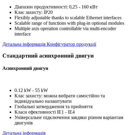
Діапазон продуктивності: 0,25 - 160 кВт
Клас захисту: IP20
Flexibly adjustable thanks to scalable Ethernet interfaces
Scalable range of functions with plug-in optional modules
Multiple axis operation controllable via multi-encoder
interface
Детальна інформація
Конфігуратор продукції
Стандартний асинхронний двигун
Асинхронний двигун
0.12 kW - 55 kW
Клас захисту: можна вибрати самостійно та
індивідуально налаштувати
Глобальні затвердження та прийняття
Класи ефективності IE1 - IE4
Універсальне підключення завдяки різним варіантам
двигунів
Детальна інформація