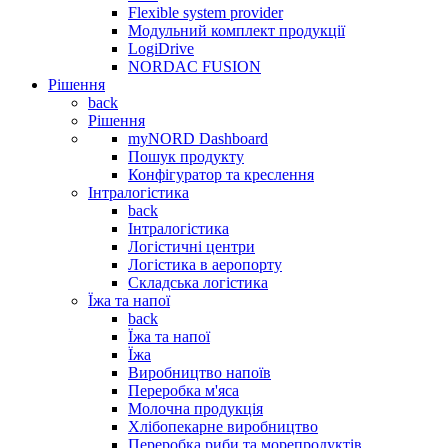
Flexible system provider
Модульний комплект продукції
LogiDrive
NORDAC FUSION
Рішення
back
Рішення
myNORD Dashboard
Пошук продукту
Конфігуратор та креслення
Інтралогістика
back
Інтралогістика
Логістичні центри
Логістика в аеропорту
Складська логістика
Їжа та напої
back
Їжа та напої
Їжа
Виробництво напоїв
Переробка м'яса
Молочна продукція
Хлібопекарне виробництво
Переробка риби та морепродуктів