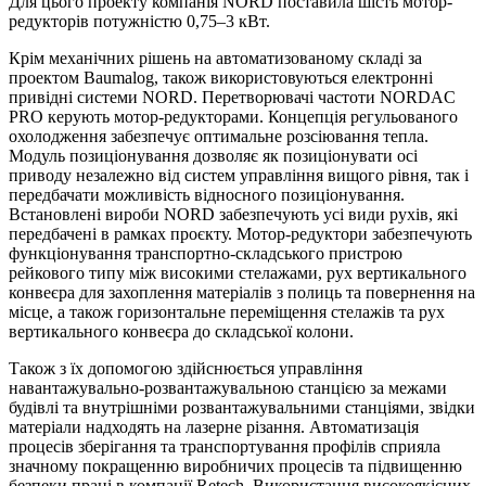
Для цього проекту компанія NORD поставила шість мотор-
редукторів потужністю 0,75–3 кВт.
Крім механічних рішень на автоматизованому складі за
проектом Baumalog, також використовуються електронні
привідні системи NORD. Перетворювачі частоти NORDAC
PRO керують мотор-редукторами. Концепція регульованого
охолодження забезпечує оптимальне розсіювання тепла.
Модуль позиціонування дозволяє як позиціонувати осі
приводу незалежно від систем управління вищого рівня, так і
передбачати можливість відносного позиціонування.
Встановлені вироби NORD забезпечують усі види рухів, які
передбачені в рамках проєкту. Мотор-редуктори забезпечують
функціонування транспортно-складського пристрою
рейкового типу між високими стелажами, рух вертикального
конвеєра для захоплення матеріалів з полиць та повернення на
місце, а також горизонтальне переміщення стелажів та рух
вертикального конвеєра до складської колони.
Також з їх допомогою здійснюється управління
навантажувально-розвантажувальною станцією за межами
будівлі та внутрішніми розвантажувальними станціями, звідки
матеріали надходять на лазерне різання. Автоматизація
процесів зберігання та транспортування профілів сприяла
значному покращенню виробничих процесів та підвищенню
безпеки праці в компанії Retech. Використання високоякісних