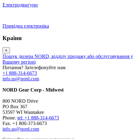
Електродвигуни
Привідна електроніка
Країни
×
Пошук дилера NORD, відділу продажу або обслуговування у
Вашому регіоні
Питання? Зателефонуйте нам
+1 888-314-6673
info.us@nord.com
NORD Gear Corp - Midwest
800 NORD Drive
PO Box 367
53597 WI Waunakee
Phone.
tel: +1 888-314-6673
Fax. +1 800-373-6673
info.us@nord.com