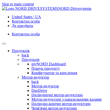
Skip to main content
NORD Drivesystems
United States | UA
Контактна особа
Де придбати
Контактна особа
Продукція
back
Продукція
myNORD Dashboard
Пошук продукту
Конфігуратор та креслення
Мотор-редуктор
back
Мотор-редуктор
DuoDrive
Циліндричні мотор-редуктори
Мотор-редуктори з паралельними валами
Циліндро-конічні мотор-редуктори
Черв'ячні мотор-редуктори