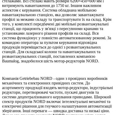
стелажами. Всі стелажі мають розміри 6200×450×600 мм і
витримують навантаження до 1750 кг. Іншим важливим
аспектом є керування. Система обладнана мобільною
навантажувальною станцією, яка дозволяє завантажувати
профілі за межами складу та транспортувати їх на склад. Крім
того, у комплекті передбачені дві мобільні розвантажувальні
станції, що працюють у зв'язці з пересувними кранами та
установками лазерного різання профілів на складі. Вся
система функціонує у повністю автоматизованому режимі. За
командою оператора за пультом керування відповідна
продукція переміщається до однієї з розвантажувальних
станцій. Для складської колони та навантажувальних та
розвантажувальних станцій, поставлених компанією
Baumalog, знадобилося шість мотор-редукторів NORD.
Компанія Getriebebau NORD - один з провідних виробників
механічних та електронних привідних систем. До
асортименту продукції входять мотор-редуктори, індустріальні
редуктори, перетворювачі частоти, пускачі двигунів та
системи децентралізованого керування приводами. Широкий
спектр продуктів NORD включає інтелектуальні механічні та
електричні рішення для гнучкого налаштування автоматизації
зберігання. Інші переваги — швидка доставка та низькі ціни.