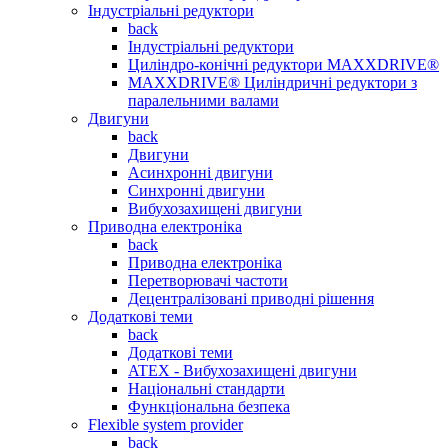
Індустріальні редуктори
back
Індустріальні редуктори
Циліндро-конічні редуктори MAXXDRIVE®
MAXXDRIVE® Циліндричні редуктори з
паралельними валами
Двигуни
back
Двигуни
Асинхронні двигуни
Синхронні двигуни
Вибухозахищені двигуни
Приводна електроніка
back
Приводна електроніка
Перетворювачі частоти
Децентралізовані приводні рішення
Додаткові теми
back
Додаткові теми
ATEX - Вибухозахищені двигуни
Національні стандарти
Функціональна безпека
Flexible system provider
back