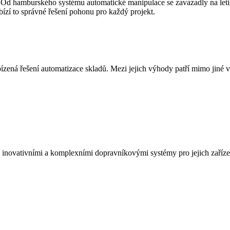
mburského systému automatické manipulace se zavazadly na letišti
 to správné řešení pohonu pro každý projekt.
 řešení automatizace skladů. Mezi jejich výhody patří mimo jiné vys
ivními a komplexními dopravníkovými systémy pro jejich zařízení na