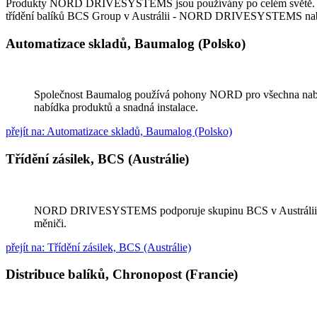
Produkty NORD DRIVESYSTEMS jsou používány po celém světě. Od ha
třídění balíků BCS Group v Austrálii - NORD DRIVESYSTEMS nabízí
Automatizace skladů, Baumalog (Polsko)
Společnost Baumalog používá pohony NORD pro všechna nabízená
nabídka produktů a snadná instalace.
přejít na: Automatizace skladů, Baumalog (Polsko)
Třídění zásilek, BCS (Austrálie)
NORD DRIVESYSTEMS podporuje skupinu BCS v Austrálii inovat
měniči.
přejít na: Třídění zásilek, BCS (Austrálie)
Distribuce balíků, Chronopost (Francie)