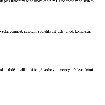
 přes francouzské balíkové centrum Chronopost až po systém
oká účinnost, absolutní spolehlivost, tichý chod, komplexní
 třídění balíků s tisíci převodovými motory a frekvenčními