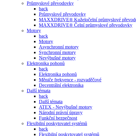
Průmyslové převodovky
back
Průmyslové převodovky
MAXXDRIVE® Kuželočelní průmyslové převod
MAXXDRIVE® Čelní průmyslové převodovky
Motory
back
Motory
Asynchronní motory
Synchronní motory
Nevýbušné motory
Elektronika pohonů
back
Elektronika pohonů
Měniče frekvence - rozvaděčové
Decentrální elektronika
Další témata
back
Další témata
ATEX - Nevýbušné motory
Národní právní úpravy
Funkční bezpečnost
Flexibilní poskytovatel systémů
back
Flexibilní poskytovatel systémů