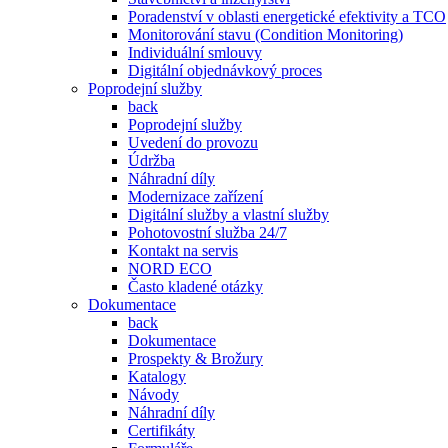
Poradenství v oblasti energetické efektivity a TCO
Monitorování stavu (Condition Monitoring)
Individuální smlouvy
Digitální objednávkový proces
Poprodejní služby
back
Poprodejní služby
Uvedení do provozu
Údržba
Náhradní díly
Modernizace zařízení
Digitální služby a vlastní služby
Pohotovostní služba 24/7
Kontakt na servis
NORD ECO
Často kladené otázky
Dokumentace
back
Dokumentace
Prospekty & Brožury
Katalogy
Návody
Náhradní díly
Certifikáty