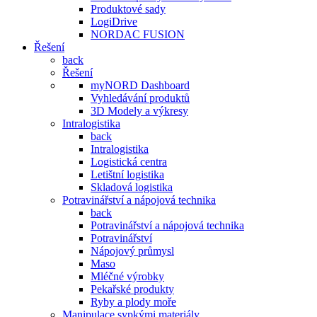
Produktové sady
LogiDrive
NORDAC FUSION
Řešení
back
Řešení
myNORD Dashboard
Vyhledávání produktů
3D Modely a výkresy
Intralogistika
back
Intralogistika
Logistická centra
Letištní logistika
Skladová logistika
Potravinářství a nápojová technika
back
Potravinářství a nápojová technika
Potravinářství
Nápojový průmysl
Maso
Mléčné výrobky
Pekařské produkty
Ryby a plody moře
Manipulace sypkými materiály