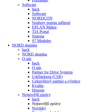
Formuláře
Software
back
Software
NORDCON
Soubory popisu zařízení
EPLAN Makra
TIA Portal
Sistema
S7 Modules
NORD skupina
back
NORD skupina
O nás
back
O nás
Partner for Drive Systems
Udržitelnost (CSR)
Celosvětový partner a výrobce
Kvalita
Historie
Nejnovější zprávy
back
Nejnovější zprávy
Novinky