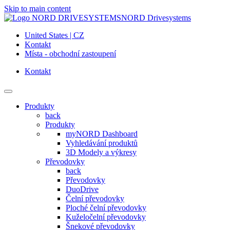
Skip to main content
NORD Drivesystems
United States | CZ
Kontakt
Místa - obchodní zastoupení
Kontakt
Produkty
back
Produkty
myNORD Dashboard
Vyhledávání produktů
3D Modely a výkresy
Převodovky
back
Převodovky
DuoDrive
Čelní převodovky
Ploché čelní převodovky
Kuželočelní převodovky
Šnekové převodovky