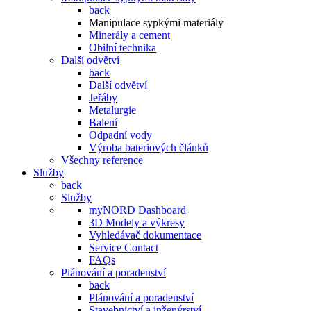
back
Manipulace sypkými materiály
Minerály a cement
Obilní technika
Další odvětví
back
Další odvětví
Jeřáby
Metalurgie
Balení
Odpadní vody
Výroba bateriových článků
Všechny reference
Služby
back
Služby
myNORD Dashboard
3D Modely a výkresy
Vyhledávač dokumentace
Service Contact
FAQs
Plánování a poradenství
back
Plánování a poradenství
Stavebnictví a inženýrství