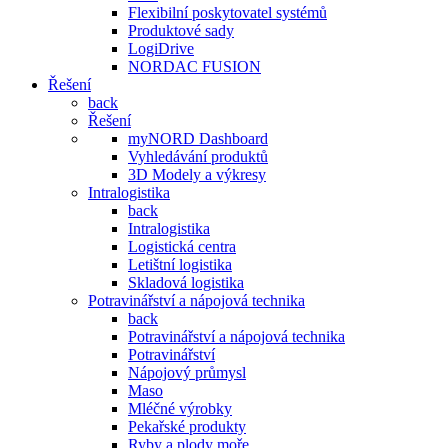
Flexibilní poskytovatel systémů
Produktové sady
LogiDrive
NORDAC FUSION
Řešení
back
Řešení
myNORD Dashboard
Vyhledávání produktů
3D Modely a výkresy
Intralogistika
back
Intralogistika
Logistická centra
Letištní logistika
Skladová logistika
Potravinářství a nápojová technika
back
Potravinářství a nápojová technika
Potravinářství
Nápojový průmysl
Maso
Mléčné výrobky
Pekařské produkty
Ryby a plody moře