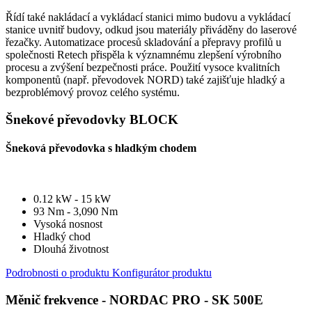
Řídí také nakládací a vykládací stanici mimo budovu a vykládací
stanice uvnitř budovy, odkud jsou materiály přiváděny do laserové
řezačky. Automatizace procesů skladování a přepravy profilů u
společnosti Retech přispěla k významnému zlepšení výrobního
procesu a zvýšení bezpečnosti práce. Použití vysoce kvalitních
komponentů (např. převodovek NORD) také zajišťuje hladký a
bezproblémový provoz celého systému.
Šnekové převodovky BLOCK
Šneková převodovka s hladkým chodem
0.12 kW - 15 kW
93 Nm - 3,090 Nm
Vysoká nosnost
Hladký chod
Dlouhá životnost
Podrobnosti o produktu
Konfigurátor produktu
Měnič frekvence - NORDAC PRO - SK 500E