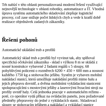
Trh nabízí v této oblasti personalizovaná moderní řešení využívající
nejnovější technologie v oblasti robotiky, automatizace a IT. Vhodná
úprava systému automatického skladování zlepšuje logistické
procesy, což zase snižuje počet lidských chyb a vede k kratší době
realizace objednávek zadaných zákazníky.
Řešení pohonů
Automatické ukládání trub a profilů
Automatický sklad trub a profilů byl vyvinut tak, aby splňoval
specifická očekávání zákazníka - sklad s výškou 8 m se skládá z
nosné konstrukce vybavené 2 řadami regálů s 5 sloupy, 68
pohyblivými policemi o rozměrech 6200 × 450 × 600 mm a nosnost
každého 1750 kg a stohovacího jeřábu. Systém je vybaven mobilní
nakládací stanicí, která umožňuje nakládání profilů mimo halu a
jejich přepravu dovnitř, a dvěma mobilními vykládacími stanicemi
spolupracujícími s mostovými jeřáby a laserovými řezacími stroji na
profily uvnitř haly. Celá jednotka pracuje v automatickém režimu -
poté, co operátor vydá příkaz na ovládacím panelu, jsou požadované
předměty přepraveny do jedné z vykládacích stanic. Skladovací
sloupy se stohovacím jeřábem a nakládací a vykládací stanice