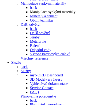
Manipulace sypkými materiály
back
Manipulace sypkými materiály
Minerály a cement
Obilní technika
Další odvětví
back
Další odvětví
Jeřáby
Metalurgie
Balení
Odpadní vody
Výroba bateriových článků
Všechny reference
Služby
back
Služby
myNORD Dashboard
3D Modely a výkresy
Vyhledávač dokumentace
Service Contact
FAQs
Plánování a poradenství
back
Plánování a poradenství