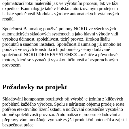
optimalizací toku materiálů jak ve výrobním procesu, tak ve fázi
expedice. Baumalog je také v Polsku autorizovaným prodejcem
italské společnosti Modula - výrobce automatických výtahových
regálů.
Společnost Baumalog používá pohony NORD ve všech svých
automatických skladových systémech a jako hlavní výhody vidí
vysokou účinnost, spolehlivost, tichý provoz, širokou škálu
produktů a snadnou instalaci. Společnost Baumalog již mnoho let
používá ve svých konstrukcích pohonné systémy dodávané
společností NORD DRIVESYSTEMS® - měniče a převodové
motory, které se vyznačují vysokou účinností a bezporuchovým
provozem.
Požadavky na projekt
Skladování komponent použitých při výrobě je jedním z klíčových
problémů každého výrobce. Spolu s nárůstem objemu prodeje roste
potřeba efektivního řízení skladu a udržování dostatečně vysokého
stupně spolehlivosti provozu. Automatizace procesu skladování a
přepravy vám umožňuje výrazně zvýšit produkční potenciál a zajistit
bezpečnost práce.