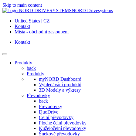
Skip to main content
NORD Drivesystems
United States | CZ
Kontakt
Místa - obchodní zastoupení
Kontakt
Produkty
back
Produkty
myNORD Dashboard
Vyhledávání produktů
3D Modely a výkresy
Převodovky
back
Převodovky
DuoDrive
Čelní převodovky
Ploché čelní převodovky
Kuželočelní převodovky
Šnekové převodovky