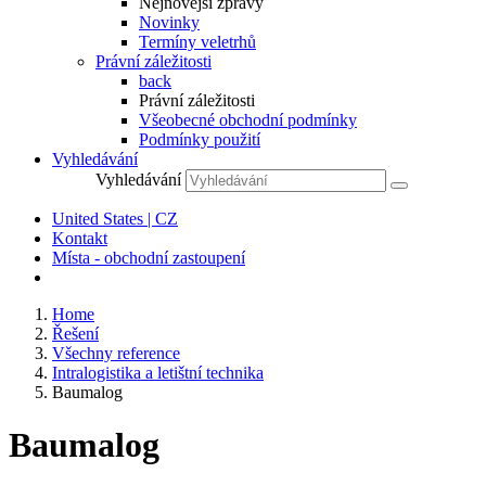
Nejnovější zprávy
Novinky
Termíny veletrhů
Právní záležitosti
back
Právní záležitosti
Všeobecné obchodní podmínky
Podmínky použití
Vyhledávání
Vyhledávání
United States | CZ
Kontakt
Místa - obchodní zastoupení
Home
Řešení
Všechny reference
Intralogistika a letištní technika
Baumalog
Baumalog