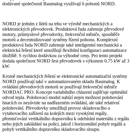
dodávané společností Baumalog využívají 6 pohonů NORD.
NORD je jedním z lídrů na trhu ve výrobě mechanických a
elektronických převodovek. Produktová řada zahrnuje převodové
motory, průmyslové převodovky, frekvenční měniče, spouštěče
motorů a decentralizované systémy řízení pohonu. Komplexní
produktová řada NORD zahrnuje také inteligentní mechanická a
elektrická řešení které umožňují flexibilní konfiguraci automatizace
úložiště. S rychlou dodávkou za výhodné ceny. Pro tento projekt
dodala společnost NORD šest převodovek s výkonem 0,75 kW až 3
kW.
Kromě mechanických řešení se elektronické automatizační systémy
NORD používají také v automatizovaném skladu Baumalog. K
ovládání převodových motorů se používají frekvenční měniče
NORDAC PRO. Koncept variabilního chlazení zajišťuje optimální
odvod tepla. Polohovací modul nabízí nejen možnost polohování
hnacích os nezávisle na nadřazeném ovládání, ale také relativní
polohování. Převodovky umožňují provoz skladovacího a
vytahovacího zařízení na kolejích mezi vysokými regály,
přemisťování vertikálního dopravníku k odebírání materiálu z regálu
nebo jejich zakládání na polici, jakož i horizontální pohyb regálů a
pohyb vertikálního dopravníku skladovacího sloupu.