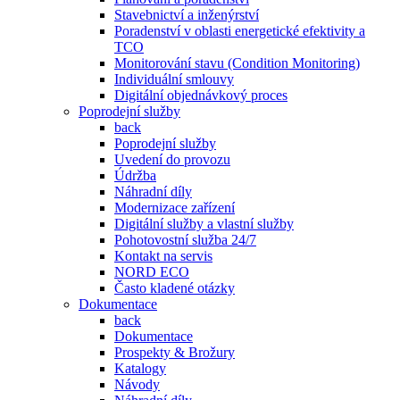
Stavebnictví a inženýrství
Poradenství v oblasti energetické efektivity a
TCO
Monitorování stavu (Condition Monitoring)
Individuální smlouvy
Digitální objednávkový proces
Poprodejní služby
back
Poprodejní služby
Uvedení do provozu
Údržba
Náhradní díly
Modernizace zařízení
Digitální služby a vlastní služby
Pohotovostní služba 24/7
Kontakt na servis
NORD ECO
Často kladené otázky
Dokumentace
back
Dokumentace
Prospekty & Brožury
Katalogy
Návody