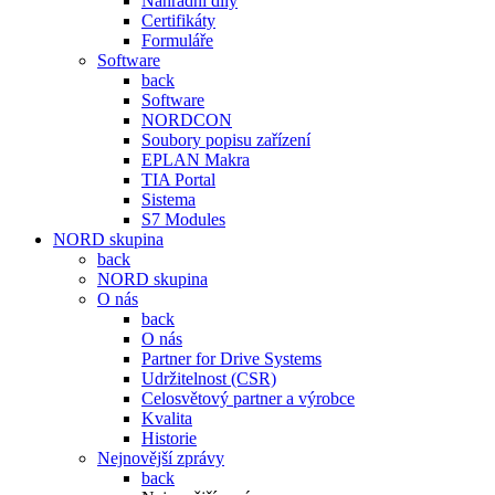
Náhradní díly
Certifikáty
Formuláře
Software
back
Software
NORDCON
Soubory popisu zařízení
EPLAN Makra
TIA Portal
Sistema
S7 Modules
NORD skupina
back
NORD skupina
O nás
back
O nás
Partner for Drive Systems
Udržitelnost (CSR)
Celosvětový partner a výrobce
Kvalita
Historie
Nejnovější zprávy
back