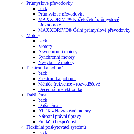
Průmyslové převodovky
back
Průmyslové převodovky
MAXXDRIVE® Kuželočelní průmyslové
převodovky
MAXXDRIVE® Čelní průmyslové převodovky
Motory
back
Motory
Asynchronní motory
Synchronní motory
Nevýbušné motory
Elektronika pohonů
back
Elektronika pohonů
Měniče frekvence - rozvaděčové
Decentrální elektronika
Další témata
back
Další témata
ATEX - Nevýbušné motory
Národní právní úpravy
Funkční bezpečnost
Flexibilní poskytovatel systémů
back