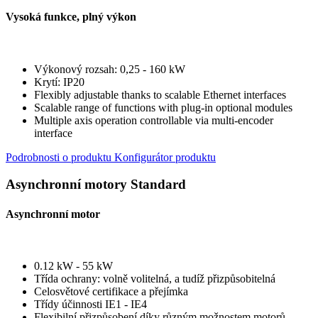
Vysoká funkce, plný výkon
Výkonový rozsah: 0,25 - 160 kW
Krytí: IP20
Flexibly adjustable thanks to scalable Ethernet interfaces
Scalable range of functions with plug-in optional modules
Multiple axis operation controllable via multi-encoder
interface
Podrobnosti o produktu
Konfigurátor produktu
Asynchronní motory Standard
Asynchronní motor
0.12 kW - 55 kW
Třída ochrany: volně volitelná, a tudíž přizpůsobitelná
Celosvětové certifikace a přejímka
Třídy účinnosti IE1 - IE4
Flexibilní přizpůsobení díky různým možnostem motorů