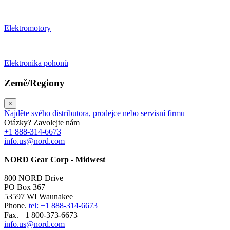
Elektromotory
Elektronika pohonů
Země/Regiony
×
Najděte svého distributora, prodejce nebo servisní firmu
Otázky? Zavolejte nám
+1 888-314-6673
info.us@nord.com
NORD Gear Corp - Midwest
800 NORD Drive
PO Box 367
53597 WI Waunakee
Phone.
tel: +1 888-314-6673
Fax. +1 800-373-6673
info.us@nord.com