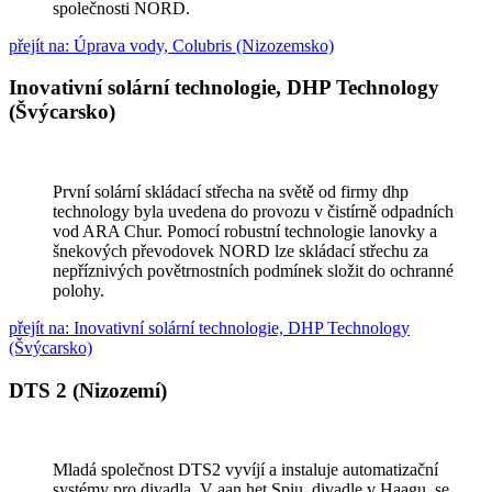
společnosti NORD.
přejít na: Úprava vody, Colubris (Nizozemsko)
Inovativní solární technologie, DHP Technology
(Švýcarsko)
První solární skládací střecha na světě od firmy dhp
technology byla uvedena do provozu v čistírně odpadních
vod ARA Chur. Pomocí robustní technologie lanovky a
šnekových převodovek NORD lze skládací střechu za
nepříznivých povětrnostních podmínek složit do ochranné
polohy.
přejít na: Inovativní solární technologie, DHP Technology
(Švýcarsko)
DTS 2 (Nizozemí)
Mladá společnost DTS2 vyvíjí a instaluje automatizační
systémy pro divadla. V aan het Spiu, divadle v Haagu, se