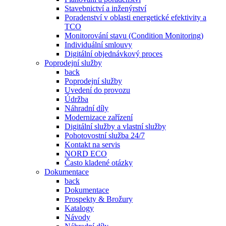
Stavebnictví a inženýrství
Poradenství v oblasti energetické efektivity a
TCO
Monitorování stavu (Condition Monitoring)
Individuální smlouvy
Digitální objednávkový proces
Poprodejní služby
back
Poprodejní služby
Uvedení do provozu
Údržba
Náhradní díly
Modernizace zařízení
Digitální služby a vlastní služby
Pohotovostní služba 24/7
Kontakt na servis
NORD ECO
Často kladené otázky
Dokumentace
back
Dokumentace
Prospekty & Brožury
Katalogy
Návody