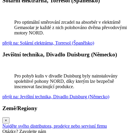
Solární elektrárna, Torresol (Španělsko)
Pro optimální směrování zrcadel na absorbér v elektrárně
Gemasolar je každé z nich polohováno dvěma převodovými
motory NORD.
přejít na: Solární elektrárna, Torresol (Španělsko)
Jevištní technika, Divadlo Duisburg (Německo)
Pro pohyb kulis v divadle Duisburg byly nainstalovány
spolehlivé pohony NORD, díky kterým lze bezpečně
inscenovat fascinující produkce.
přejít na: Jevištní technika, Divadlo Duisburg (Německo)
Země/Regiony
×
Najděte svého distributora, prodejce nebo servisní firmu
Otázky? Zavolejte nám