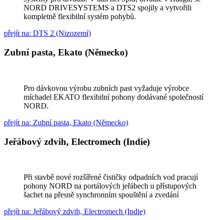
NORD DRIVESYSTEMS a DTS2 spojily a vytvořili
kompletně flexibilní systém pohybů.
přejít na: DTS 2 (Nizozemí)
Zubní pasta, Ekato (Německo)
Pro dávkovou výrobu zubních past vyžaduje výrobce
míchadel EKATO flexibilní pohony dodávané společností
NORD.
přejít na: Zubní pasta, Ekato (Německo)
Jeřábový zdvih, Electromech (Indie)
Při stavbě nové rozšířené čističky odpadních vod pracují
pohony NORD na portálových jeřábech u přístupových
šachet na přesně synchronním spouštění a zvedání
přejít na: Jeřábový zdvih, Electromech (Indie)