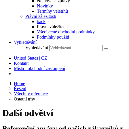
Nejnovější zprávy
Novinky
Termíny veletrhů
Právní záležitosti
back
Právní záležitosti
Všeobecné obchodní podmínky
Podmínky použití
Vyhledávání
Vyhledávání
United States | CZ
Kontakt
Místa - obchodní zastoupení
Home
Řešení
Všechny reference
Ostatní trhy
Další odvětví
Referenční zprávy od našich zákazníků z