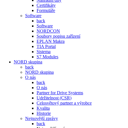
Náhradní díly
Certifikáty
Formuláře
Software
back
Software
NORDCON
Soubory popisu zařízení
EPLAN Makra
TIA Portal
Sistema
S7 Modules
NORD skupina
back
NORD skupina
O nás
back
O nás
Partner for Drive Systems
Udržitelnost (CSR)
Celosvětový partner a výrobce
Kvalita
Historie
Nejnovější zprávy
back