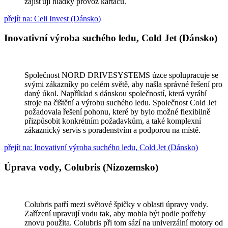
zajišťují hladký provoz kartáčů.
přejít na: Celi Invest (Dánsko)
Inovativní výroba suchého ledu, Cold Jet (Dánsko)
Společnost NORD DRIVESYSTEMS úzce spolupracuje se
svými zákazníky po celém světě, aby našla správné řešení pro
daný úkol. Například s dánskou společností, která vyrábí
stroje na čištění a výrobu suchého ledu. Společnost Cold Jet
požadovala řešení pohonu, které by bylo možné flexibilně
přizpůsobit konkrétním požadavkům, a také komplexní
zákaznický servis s poradenstvím a podporou na místě.
přejít na: Inovativní výroba suchého ledu, Cold Jet (Dánsko)
Úprava vody, Colubris (Nizozemsko)
Colubris patří mezi světové špičky v oblasti úpravy vody.
Zařízení upravují vodu tak, aby mohla být podle potřeby
znovu použita. Colubris při tom sází na univerzální motory od