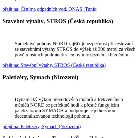
přejít na: Čistírna odpadních vod, ONAS (Tunis)
Stavební výtahy, STROS (Česká republika)
Spolehlivé pohony NORD zajišťují bezpečnost při cestování
se stavebními výtahy STROS do výšek až 300 metrů za všech
povětrnostních podmínek s jemným rozjezdem a brzděním.
přejít na: Stavební výtahy, STROS (Česká republika)
Paletizéry, Symach (Nizozemí)
Dynamický výkon převodových motorů a frekvenčních
měničů NORD se perfektně hodí k přesně fungujícím
paletizátorům SYMACH a podporuje je jedinečnou
decentralizovanou technologií pohonu.
přejít na: Paletizéry, Symach (Nizozemí)