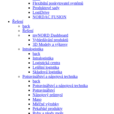
Flexibilní poskytovatel systémů
Produktové sady
LogiDrive
NORDAC FUSION
Řešení
back
Řešení
myNORD Dashboard
Vyhledávání produktů
3D Modely a výkresy
Intralogistika
back
Intralogistika
Logistická centra
Letištní logistika
Skladová logistika
Potravinářství a nápojová technika
back
Potravinářství a nápojová technika
Potravinářství
Nápojový průmysl
Maso
Mléčné výrobky
Pekařské produkty
Ryby a plody moře