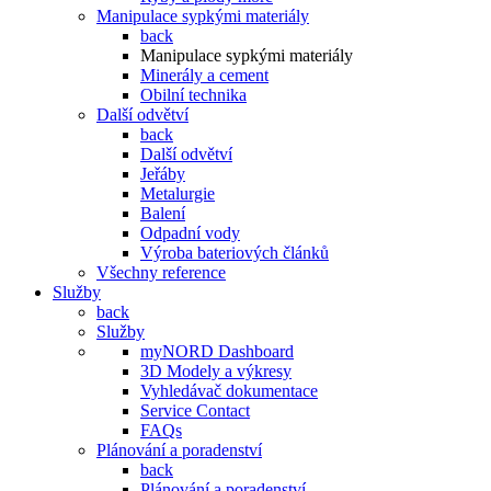
Manipulace sypkými materiály
back
Manipulace sypkými materiály
Minerály a cement
Obilní technika
Další odvětví
back
Další odvětví
Jeřáby
Metalurgie
Balení
Odpadní vody
Výroba bateriových článků
Všechny reference
Služby
back
Služby
myNORD Dashboard
3D Modely a výkresy
Vyhledávač dokumentace
Service Contact
FAQs
Plánování a poradenství
back
Plánování a poradenství