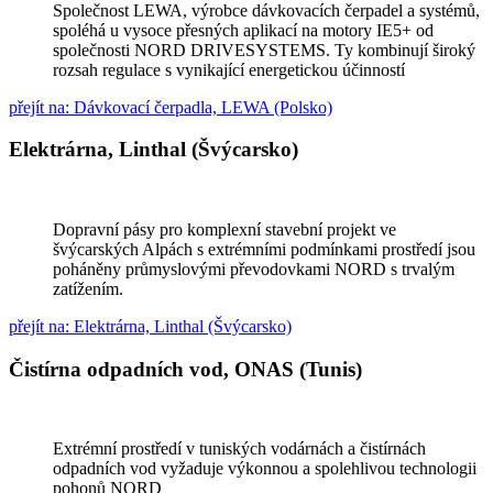
Společnost LEWA, výrobce dávkovacích čerpadel a systémů,
spoléhá u vysoce přesných aplikací na motory IE5+ od
společnosti NORD DRIVESYSTEMS. Ty kombinují široký
rozsah regulace s vynikající energetickou účinností
přejít na: Dávkovací čerpadla, LEWA (Polsko)
Elektrárna, Linthal (Švýcarsko)
Dopravní pásy pro komplexní stavební projekt ve
švýcarských Alpách s extrémními podmínkami prostředí jsou
poháněny průmyslovými převodovkami NORD s trvalým
zatížením.
přejít na: Elektrárna, Linthal (Švýcarsko)
Čistírna odpadních vod, ONAS (Tunis)
Extrémní prostředí v tuniských vodárnách a čistírnách
odpadních vod vyžaduje výkonnou a spolehlivou technologii
pohonů NORD