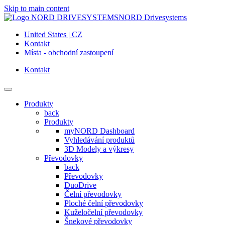
Skip to main content
NORD Drivesystems
United States | CZ
Kontakt
Místa - obchodní zastoupení
Kontakt
Produkty
back
Produkty
myNORD Dashboard
Vyhledávání produktů
3D Modely a výkresy
Převodovky
back
Převodovky
DuoDrive
Čelní převodovky
Ploché čelní převodovky
Kuželočelní převodovky
Šnekové převodovky