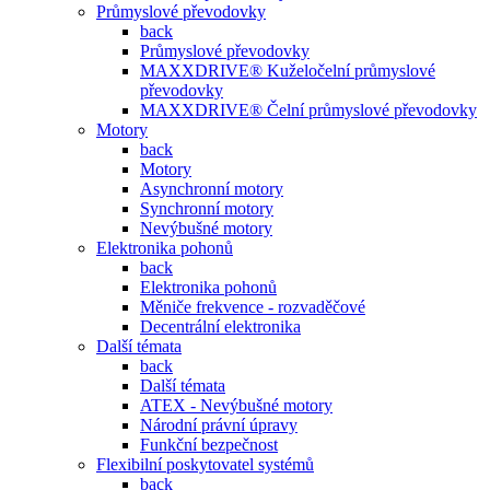
Průmyslové převodovky
back
Průmyslové převodovky
MAXXDRIVE® Kuželočelní průmyslové
převodovky
MAXXDRIVE® Čelní průmyslové převodovky
Motory
back
Motory
Asynchronní motory
Synchronní motory
Nevýbušné motory
Elektronika pohonů
back
Elektronika pohonů
Měniče frekvence - rozvaděčové
Decentrální elektronika
Další témata
back
Další témata
ATEX - Nevýbušné motory
Národní právní úpravy
Funkční bezpečnost
Flexibilní poskytovatel systémů
back