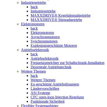
Industriegetriebe
back
Industriegetriebe
MAXXDRIVE® Kegelstirnradgetriebe
MAXXDRIVE® Stirnradgetriebe
Elektromotoren
back
Elektromotoren
Asynchronmotoren
Synchronmotoren
Explosionsgeschützte Motoren
Antriebselektronik
back
Antriebselektronik
Frequenzumrichter zur Schaltschrank-Installation
Dezentrale Antriebstechnik
Weitere Themen
back
Weitere Themen
Ex-geschützte Antriebslösungen
Ländervorschriften
ASi Systeme
CFC open-loop Injection Regelung
Funktionale Sicherheit
Flexibler Systemanbieter