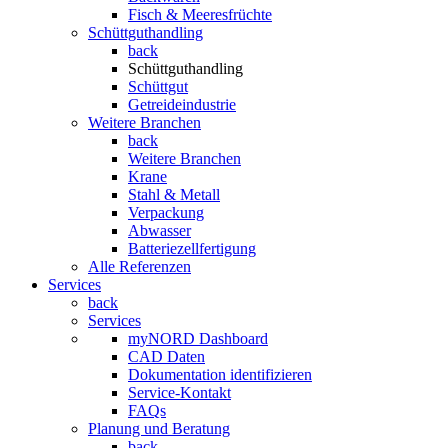
Fisch & Meeresfrüchte
Schüttguthandling
back
Schüttguthandling
Schüttgut
Getreideindustrie
Weitere Branchen
back
Weitere Branchen
Krane
Stahl & Metall
Verpackung
Abwasser
Batteriezellfertigung
Alle Referenzen
Services
back
Services
myNORD Dashboard
CAD Daten
Dokumentation identifizieren
Service-Kontakt
FAQs
Planung und Beratung
back