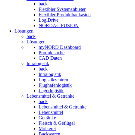
back
Flexibler Systemanbieter
Flexibler Produktbaukasten
LogiDrive
NORDAC FUSION
Lösungen
back
Lösungen
myNORD Dashboard
Produktsuche
CAD Daten
Intralogistik
back
Intralogistik
Logistikzentren
Flughafenlogistik
Lagerlogistik
Lebensmittel & Getränke
back
Lebensmittel & Getränke
Lebensmittel
Getränke
Fleisch & Geflügel
Molkerei
Backwaren