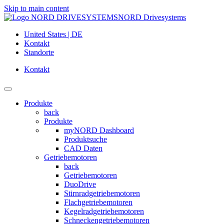
Skip to main content
NORD Drivesystems
United States | DE
Kontakt
Standorte
Kontakt
Produkte
back
Produkte
myNORD Dashboard
Produktsuche
CAD Daten
Getriebemotoren
back
Getriebemotoren
DuoDrive
Stirnradgetriebemotoren
Flachgetriebemotoren
Kegelradgetriebemotoren
Schneckengetriebemotoren