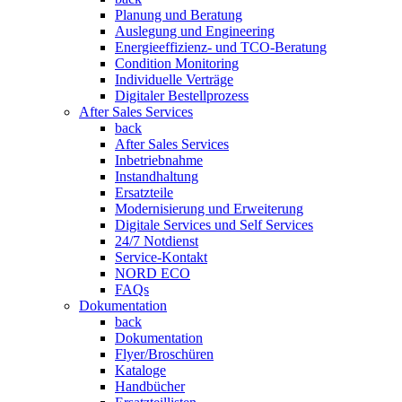
Planung und Beratung
Auslegung und Engineering
Energieeffizienz- und TCO-Beratung
Condition Monitoring
Individuelle Verträge
Digitaler Bestellprozess
After Sales Services
back
After Sales Services
Inbetriebnahme
Instandhaltung
Ersatzteile
Modernisierung und Erweiterung
Digitale Services und Self Services
24/7 Notdienst
Service-Kontakt
NORD ECO
FAQs
Dokumentation
back
Dokumentation
Flyer/Broschüren
Kataloge
Handbücher