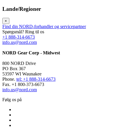
Lande/Regioner
×
Find din NORD-forhandler og servicepartner
Spørgsmål? Ring til os
+1 888-314-6673
info.us@nord.com
NORD Gear Corp - Midwest
800 NORD Drive
PO Box 367
53597 WI Waunakee
Phone.
tel: +1 888-314-6673
Fax. +1 800-373-6673
info.us@nord.com
Følg os på