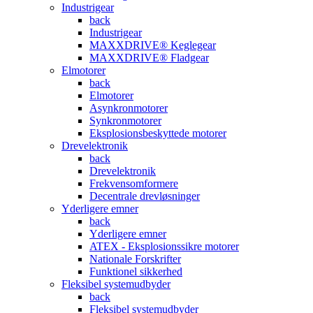
Industrigear
back
Industrigear
MAXXDRIVE® Keglegear
MAXXDRIVE® Fladgear
Elmotorer
back
Elmotorer
Asynkronmotorer
Synkronmotorer
Eksplosionsbeskyttede motorer
Drevelektronik
back
Drevelektronik
Frekvensomformere
Decentrale drevløsninger
Yderligere emner
back
Yderligere emner
ATEX - Eksplosionssikre motorer
Nationale Forskrifter
Funktionel sikkerhed
Fleksibel systemudbyder
back
Fleksibel systemudbyder