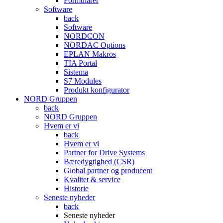
Formularer
Software
back
Software
NORDCON
NORDAC Options
EPLAN Makros
TIA Portal
Sistema
S7 Modules
Produkt konfigurator
NORD Gruppen
back
NORD Gruppen
Hvem er vi
back
Hvem er vi
Partner for Drive Systems
Bæredygtighed (CSR)
Global partner og producent
Kvalitet & service
Historie
Seneste nyheder
back
Seneste nyheder