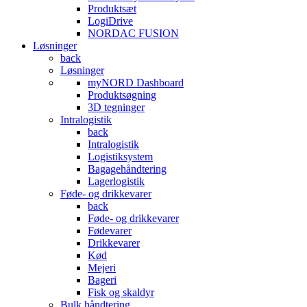
Produktsæt
LogiDrive
NORDAC FUSION
Løsninger
back
Løsninger
myNORD Dashboard
Produktsøgning
3D tegninger
Intralogistik
back
Intralogistik
Logistiksystem
Bagagehåndtering
Lagerlogistik
Føde- og drikkevarer
back
Føde- og drikkevarer
Fødevarer
Drikkevarer
Kød
Mejeri
Bageri
Fisk og skaldyr
Bulk håndtering