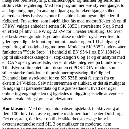
integreret bremsestyring, bremsechopper og netfilter og sensorløs
strømvektorregulering. Med fem programmerbare styreindgange, to
analoge indgange, én analog udgang og to relæudgange stiller
allerede seriens basisversioner fleksible tilslutningsmuligheder til
rådighed. Fra serien, som i øjeblikket fås med motoreffekter på op til
37 kW, valgtes enheder i serien SK 535E i størrelserne 5 og 6 med
en effekt på hhv. 11 kW og 22 kW for Theater Duisburg. Ud over
det beskrevne grundudstyr råder disse modeller også over hver to
yderligere digitale input- og output-kanaler og en TTL-indgang til
regulering af hastighed og moment. Modellen SK 535E understøtter
funktionen ""Safe Stop"" i henhold til EN 954-1 og EN 13849-1
(op til sikkerhedskategori 4, stopkategori 0 og 1) og er udstyret med
en CANopen-grænseflade, der er direkte integreret på bundkortet.
Til udstyrssortimentet hører desuden et POSICON-modul, som
stiller stærke funktioner til positioneringsstyring til rådighed.
Eventuelt kan styrekortet for en SK 535E også få strøm fra en
ekstern 24 V-kilde. Selv når strømmen er slukket, er det så muligt at
få adgang til parameterdata og busgrænsefladen, hvad der øger
online-tilgængeligheden og ligeledes muliggør specielle anvendelser
såsom evakueringskørsler af elevatorer.
Konklusion
- Med den ny automatiseringsteknik til aktivering af
flere 100 drev i det øvre og nedre maskineri har Theater Duisburg
fået et system, der lever op til de sikkerhedsmæssige krav i
overensstemmelse med SIL 3 og muliggør en moderne, nem