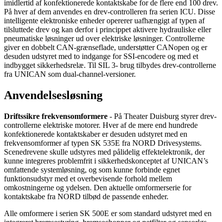
imidlertid af konfektionerede kontaktskabe for de flere end 100 drev.
På hver af dem anvendes en drev-controlleren fra serien ICU. Disse
intelligente elektroniske enheder opererer uafhængigt af typen af ​​
tilsluttede drev og kan derfor i princippet aktivere hydrauliske eller
pneumatiske løsninger ud over elektriske løsninger. Controllerne
giver en dobbelt CAN-grænseflade, understøtter CANopen og er
desuden udstyret med to indgange for SSI-encodere og med et
indbygget sikkerhedsrelæ. Til SIL 3- brug tilbydes drev-controllerne
fra UNICAN som dual-channel-versioner.
Anvendelsesløsning
Driftssikre frekvensomformere
- På Theater Duisburg styrer drev-
controllerne elektriske motorer. Hver af de mere end hundrede
konfektionerede kontaktskaber er desuden udstyret med en
frekvensomformer af typen SK 535E fra NORD Drivesystems.
Scenedrevene skulle udstyres med pålidelig effektelektronik, der
kunne integreres problemfrit i sikkerhedskonceptet af UNICAN’s
omfattende systemløsning, og som kunne forbinde egnet
funktionsudstyr med et overbevisende forhold mellem
omkostningerne og ydelsen. Den aktuelle omformerserie for
kontaktskabe fra NORD tilbød de passende enheder.
Alle omformere i serien SK 500E er som standard udstyret med en