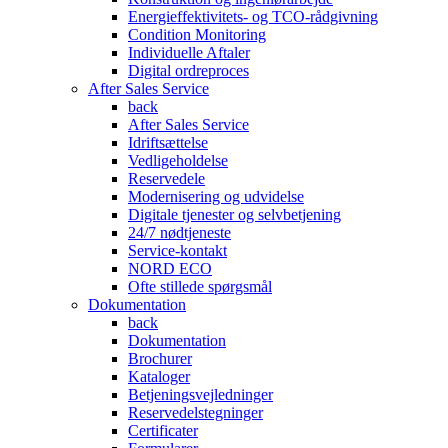
Energieffektivitets- og TCO-rådgivning
Condition Monitoring
Individuelle Aftaler
Digital ordreproces
After Sales Service
back
After Sales Service
Idriftsættelse
Vedligeholdelse
Reservedele
Modernisering og udvidelse
Digitale tjenester og selvbetjening
24/7 nødtjeneste
Service-kontakt
NORD ECO
Ofte stillede spørgsmål
Dokumentation
back
Dokumentation
Brochurer
Kataloger
Betjeningsvejledninger
Reservedelstegninger
Certificater