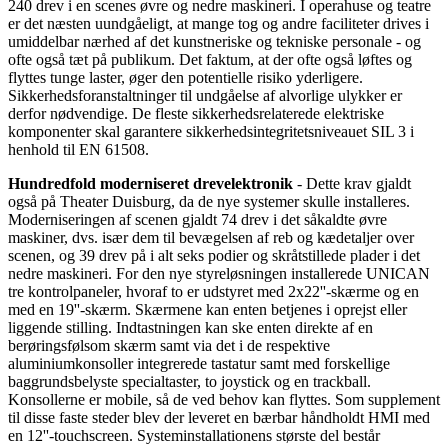
240 drev i en scenes øvre og nedre maskineri. I operahuse og teatre
er det næsten uundgåeligt, at mange tog og andre faciliteter drives i
umiddelbar nærhed af det kunstneriske og tekniske personale - og
ofte også tæt på publikum. Det faktum, at der ofte også løftes og
flyttes tunge laster, øger den potentielle risiko yderligere.
Sikkerhedsforanstaltninger til undgåelse af ​​alvorlige ulykker er
derfor nødvendige. De fleste sikkerhedsrelaterede elektriske
komponenter skal garantere sikkerhedsintegritetsniveauet SIL 3 i
henhold til EN 61508.
Hundredfold moderniseret drevelektronik
- Dette krav gjaldt
også på Theater Duisburg, da de nye systemer skulle installeres.
Moderniseringen af scenen gjaldt 74 drev i det såkaldte øvre
maskiner, dvs. især dem til bevægelsen af reb og kædetaljer over
scenen, og 39 drev på i alt seks podier og skråtstillede plader i det
nedre maskineri. For den nye styreløsningen installerede UNICAN
tre kontrolpaneler, hvoraf to er udstyret med 2x22''-skærme og en
med en 19''-skærm. Skærmene kan enten betjenes i oprejst eller
liggende stilling. Indtastningen kan ske enten direkte af en
berøringsfølsom skærm samt via det i de respektive
aluminiumkonsoller integrerede tastatur samt med forskellige
baggrundsbelyste specialtaster, to joystick og en trackball.
Konsollerne er mobile, så de ved behov kan flyttes. Som supplement
til disse faste steder blev der leveret en bærbar håndholdt HMI med
en 12''-touchscreen. Systeminstallationens største del består