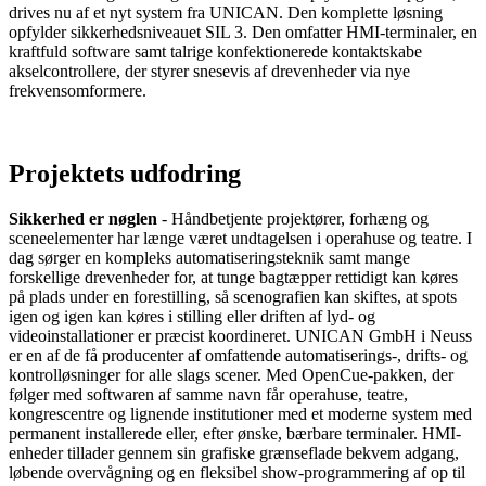
drives nu af et nyt system fra UNICAN. Den komplette løsning
opfylder sikkerhedsniveauet SIL 3. Den omfatter HMI-terminaler, en
kraftfuld software samt talrige konfektionerede kontaktskabe
akselcontrollere, der styrer snesevis af drevenheder via nye
frekvensomformere.
Projektets udfodring
Sikkerhed er nøglen
- Håndbetjente projektører, forhæng og
sceneelementer har længe været undtagelsen i operahuse og teatre. I
dag sørger en kompleks automatiseringsteknik samt mange
forskellige drevenheder for, at tunge bagtæpper rettidigt kan køres
på plads under en forestilling, så scenografien kan skiftes, at spots
igen og igen kan køres i stilling eller driften af lyd- og
videoinstallationer er præcist koordineret. UNICAN GmbH i Neuss
er en af ​​de få producenter af omfattende automatiserings-, drifts- og
kontrolløsninger for alle slags scener. Med OpenCue-pakken, der
følger med softwaren af samme navn får operahuse, teatre,
kongrescentre og lignende institutioner med et moderne system med
permanent installerede eller, efter ønske, bærbare terminaler. HMI-
enheder tillader gennem sin grafiske grænseflade bekvem adgang,
løbende overvågning og en fleksibel show-programmering af op til