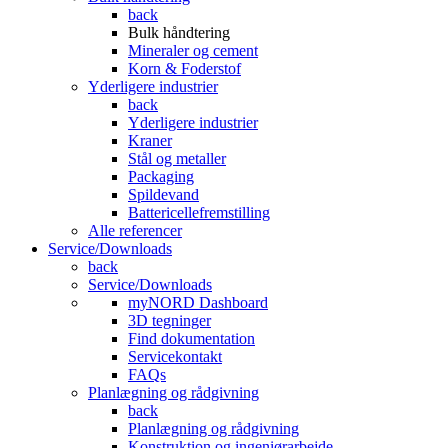
back
Bulk håndtering
Mineraler og cement
Korn & Foderstof
Yderligere industrier
back
Yderligere industrier
Kraner
Stål og metaller
Packaging
Spildevand
Battericellefremstilling
Alle referencer
Service/Downloads
back
Service/Downloads
myNORD Dashboard
3D tegninger
Find dokumentation
Servicekontakt
FAQs
Planlægning og rådgivning
back
Planlægning og rådgivning
Konstruktion og ingeniørarbejde