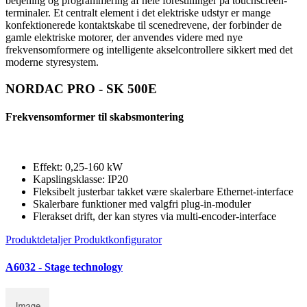
betjening og programmering af hele forestillinger på touchscreen-
terminaler. Et centralt element i det elektriske udstyr er mange
konfektionerede kontaktskabe til scenedrevene, der forbinder de
gamle elektriske motorer, der anvendes videre med nye
frekvensomformere og intelligente akselcontrollere sikkert med det
moderne styresystem.
NORDAC PRO - SK 500E
Frekvensomformer til skabsmontering
Effekt: 0,25-160 kW
Kapslingsklasse: IP20
Fleksibelt justerbar takket være skalerbare Ethernet-interface
Skalerbare funktioner med valgfri plug-in-moduler
Flerakset drift, der kan styres via multi-encoder-interface
Produktdetaljer
Produktkonfigurator
A6032 - Stage technology