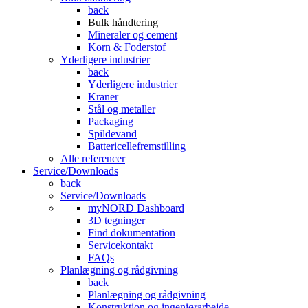
back
Bulk håndtering
Mineraler og cement
Korn & Foderstof
Yderligere industrier
back
Yderligere industrier
Kraner
Stål og metaller
Packaging
Spildevand
Battericellefremstilling
Alle referencer
Service/Downloads
back
Service/Downloads
myNORD Dashboard
3D tegninger
Find dokumentation
Servicekontakt
FAQs
Planlægning og rådgivning
back
Planlægning og rådgivning
Konstruktion og ingeniørarbejde