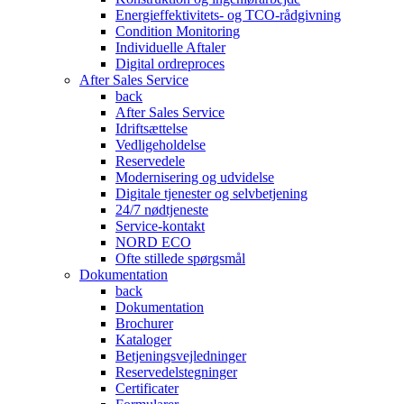
Energieffektivitets- og TCO-rådgivning
Condition Monitoring
Individuelle Aftaler
Digital ordreproces
After Sales Service
back
After Sales Service
Idriftsættelse
Vedligeholdelse
Reservedele
Modernisering og udvidelse
Digitale tjenester og selvbetjening
24/7 nødtjeneste
Service-kontakt
NORD ECO
Ofte stillede spørgsmål
Dokumentation
back
Dokumentation
Brochurer
Kataloger
Betjeningsvejledninger
Reservedelstegninger
Certificater