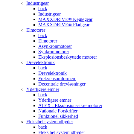
Industrigear
back
Industrigear
MAXXDRIVE® Keglegear
MAXXDRIVE® Fladgear
Elmotorer
back
Elmotorer
Asynkronmotorer
Synkronmotorer
Eksplosionsbeskyttede motorer
Drevelektronik
back
Drevelektronik
Frekvensomformere
Decentrale drevløsninger
Yderligere emner
back
Yderligere emner
ATEX - Eksplosionssikre motorer
Nationale Forskrifter
Funktionel sikkerhed
Fleksibel systemudbyder
back
Fleksibel systemudbyder