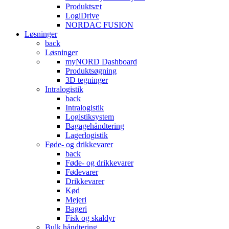
Produktsæt
LogiDrive
NORDAC FUSION
Løsninger
back
Løsninger
myNORD Dashboard
Produktsøgning
3D tegninger
Intralogistik
back
Intralogistik
Logistiksystem
Bagagehåndtering
Lagerlogistik
Føde- og drikkevarer
back
Føde- og drikkevarer
Fødevarer
Drikkevarer
Kød
Mejeri
Bageri
Fisk og skaldyr
Bulk håndtering