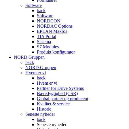
Formularer
Software
back
Software
NORDCON
NORDAC Options
EPLAN Makros
TIA Portal
Sistema
S7 Modules
Produkt konfigurator
NORD Gruppen
back
NORD Gruppen
Hvem er vi
back
Hvem er vi
Partner for Drive Systems
Bæredygtighed (CSR)
Global partner og producent
Kvalitet & service
Historie
Seneste nyheder
back
Seneste nyheder