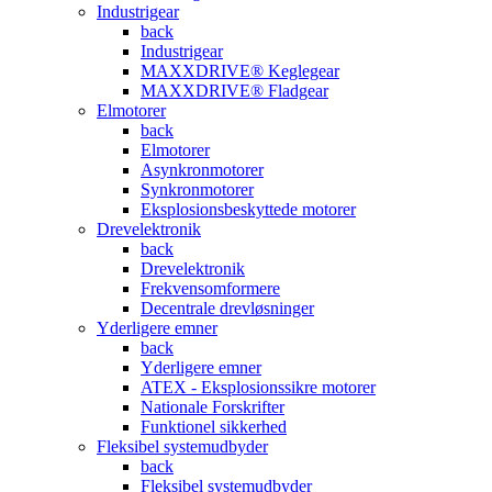
Industrigear
back
Industrigear
MAXXDRIVE® Keglegear
MAXXDRIVE® Fladgear
Elmotorer
back
Elmotorer
Asynkronmotorer
Synkronmotorer
Eksplosionsbeskyttede motorer
Drevelektronik
back
Drevelektronik
Frekvensomformere
Decentrale drevløsninger
Yderligere emner
back
Yderligere emner
ATEX - Eksplosionssikre motorer
Nationale Forskrifter
Funktionel sikkerhed
Fleksibel systemudbyder
back
Fleksibel systemudbyder