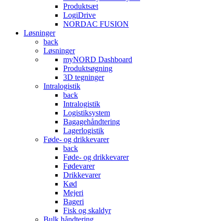
Produktsæt
LogiDrive
NORDAC FUSION
Løsninger
back
Løsninger
myNORD Dashboard
Produktsøgning
3D tegninger
Intralogistik
back
Intralogistik
Logistiksystem
Bagagehåndtering
Lagerlogistik
Føde- og drikkevarer
back
Føde- og drikkevarer
Fødevarer
Drikkevarer
Kød
Mejeri
Bageri
Fisk og skaldyr
Bulk håndtering