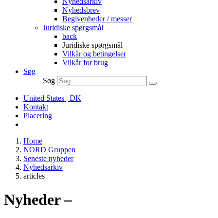
Nyhedsarkiv
Nyhedsbrev
Begivenheder / messer
Juridiske spørgsmål
back
Juridiske spørgsmål
Vilkår og betingelser
Vilkår for brug
Søg
Søg
United States | DK
Kontakt
Placering
Home
NORD Gruppen
Seneste nyheder
Nyhedsarkiv
articles
Nyheder –