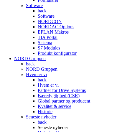
Formularer
Software
back
Software
NORDCON
NORDAC Options
EPLAN Makros
TIA Portal
Sistema
S7 Modules
Produkt konfigurator
NORD Gruppen
back
NORD Gruppen
Hvem er vi
back
Hvem er vi
Partner for Drive Systems
Bæredygtighed (CSR)
Global partner og producent
Kvalitet & service
Historie
Seneste nyheder
back
Seneste nyheder