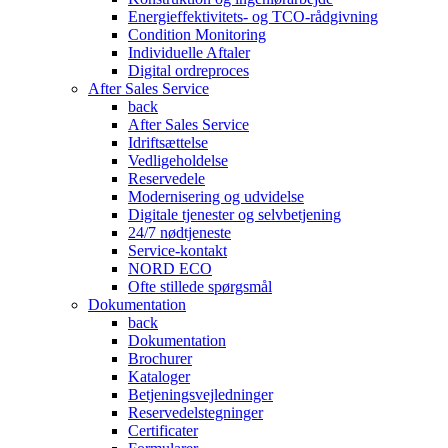
Energieffektivitets- og TCO-rådgivning
Condition Monitoring
Individuelle Aftaler
Digital ordreproces
After Sales Service
back
After Sales Service
Idriftsættelse
Vedligeholdelse
Reservedele
Modernisering og udvidelse
Digitale tjenester og selvbetjening
24/7 nødtjeneste
Service-kontakt
NORD ECO
Ofte stillede spørgsmål
Dokumentation
back
Dokumentation
Brochurer
Kataloger
Betjeningsvejledninger
Reservedelstegninger
Certificater