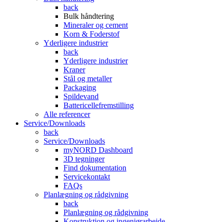
back
Bulk håndtering
Mineraler og cement
Korn & Foderstof
Yderligere industrier
back
Yderligere industrier
Kraner
Stål og metaller
Packaging
Spildevand
Battericellefremstilling
Alle referencer
Service/Downloads
back
Service/Downloads
myNORD Dashboard
3D tegninger
Find dokumentation
Servicekontakt
FAQs
Planlægning og rådgivning
back
Planlægning og rådgivning
Konstruktion og ingeniørarbejde