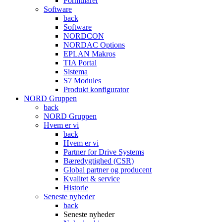
Formularer
Software
back
Software
NORDCON
NORDAC Options
EPLAN Makros
TIA Portal
Sistema
S7 Modules
Produkt konfigurator
NORD Gruppen
back
NORD Gruppen
Hvem er vi
back
Hvem er vi
Partner for Drive Systems
Bæredygtighed (CSR)
Global partner og producent
Kvalitet & service
Historie
Seneste nyheder
back
Seneste nyheder