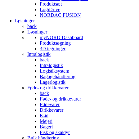
Produktsæt
LogiDrive
NORDAC FUSION
Løsninger
back
Løsninger
myNORD Dashboard
Produktsøgning
3D tegninger
Intralogistik
back
Intralogistik
Logistiksystem
Bagagehåndtering
Lagerlogistik
Føde- og drikkevarer
back
Føde- og drikkevarer
Fødevarer
Drikkevarer
Kød
Mejeri
Bageri
Fisk og skaldyr
Bulk håndtering