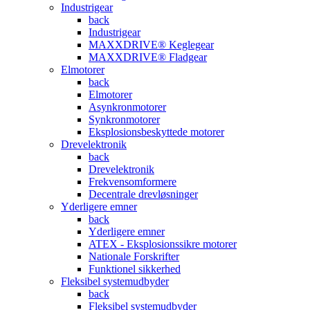
Industrigear
back
Industrigear
MAXXDRIVE® Keglegear
MAXXDRIVE® Fladgear
Elmotorer
back
Elmotorer
Asynkronmotorer
Synkronmotorer
Eksplosionsbeskyttede motorer
Drevelektronik
back
Drevelektronik
Frekvensomformere
Decentrale drevløsninger
Yderligere emner
back
Yderligere emner
ATEX - Eksplosionssikre motorer
Nationale Forskrifter
Funktionel sikkerhed
Fleksibel systemudbyder
back
Fleksibel systemudbyder