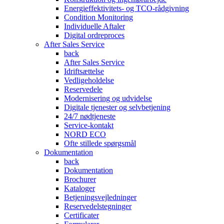
Energieffektivitets- og TCO-rådgivning
Condition Monitoring
Individuelle Aftaler
Digital ordreproces
After Sales Service
back
After Sales Service
Idriftsættelse
Vedligeholdelse
Reservedele
Modernisering og udvidelse
Digitale tjenester og selvbetjening
24/7 nødtjeneste
Service-kontakt
NORD ECO
Ofte stillede spørgsmål
Dokumentation
back
Dokumentation
Brochurer
Kataloger
Betjeningsvejledninger
Reservedelstegninger
Certificater