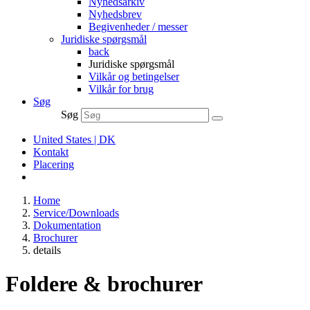
Nyhedsarkiv
Nyhedsbrev
Begivenheder / messer
Juridiske spørgsmål
back
Juridiske spørgsmål
Vilkår og betingelser
Vilkår for brug
Søg
Søg
United States | DK
Kontakt
Placering
Home
Service/Downloads
Dokumentation
Brochurer
details
Foldere & brochurer