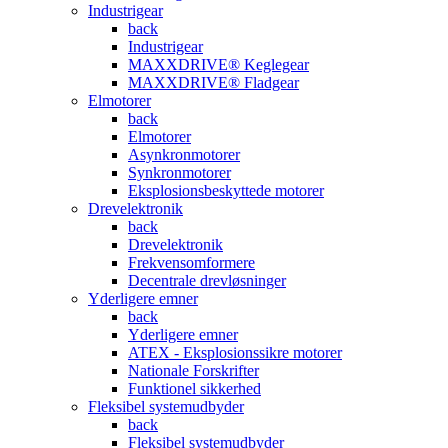
Industrigear
back
Industrigear
MAXXDRIVE® Keglegear
MAXXDRIVE® Fladgear
Elmotorer
back
Elmotorer
Asynkronmotorer
Synkronmotorer
Eksplosionsbeskyttede motorer
Drevelektronik
back
Drevelektronik
Frekvensomformere
Decentrale drevløsninger
Yderligere emner
back
Yderligere emner
ATEX - Eksplosionssikre motorer
Nationale Forskrifter
Funktionel sikkerhed
Fleksibel systemudbyder
back
Fleksibel systemudbyder