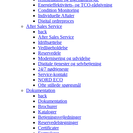
Energieffektivitets- og TCO-rådgivning
Condition Monitoring
Individuelle Aftaler
Digital ordreproces
After Sales Service
back
After Sales Service
Idriftsættelse
Vedligeholdelse
Reservedele
Modernisering og udvidelse
Digitale tjenester og selvbetjening
24/7 nødtjeneste
Service-kontakt
NORD ECO
Ofte stillede spørgsmål
Dokumentation
back
Dokumentation
Brochurer
Kataloger
Betjeningsvejledninger
Reservedelstegninger
Certificater