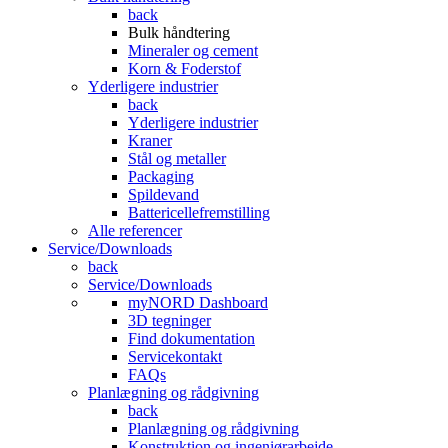
back
Bulk håndtering
Mineraler og cement
Korn & Foderstof
Yderligere industrier
back
Yderligere industrier
Kraner
Stål og metaller
Packaging
Spildevand
Battericellefremstilling
Alle referencer
Service/Downloads
back
Service/Downloads
myNORD Dashboard
3D tegninger
Find dokumentation
Servicekontakt
FAQs
Planlægning og rådgivning
back
Planlægning og rådgivning
Konstruktion og ingeniørarbejde