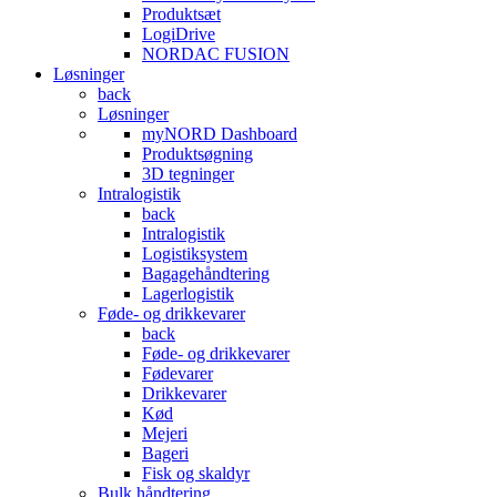
Produktsæt
LogiDrive
NORDAC FUSION
Løsninger
back
Løsninger
myNORD Dashboard
Produktsøgning
3D tegninger
Intralogistik
back
Intralogistik
Logistiksystem
Bagagehåndtering
Lagerlogistik
Føde- og drikkevarer
back
Føde- og drikkevarer
Fødevarer
Drikkevarer
Kød
Mejeri
Bageri
Fisk og skaldyr
Bulk håndtering