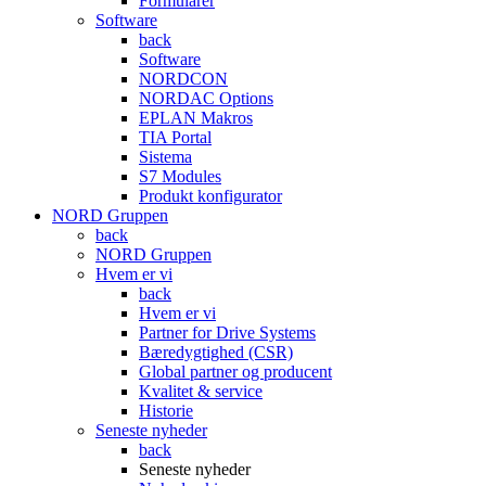
Formularer
Software
back
Software
NORDCON
NORDAC Options
EPLAN Makros
TIA Portal
Sistema
S7 Modules
Produkt konfigurator
NORD Gruppen
back
NORD Gruppen
Hvem er vi
back
Hvem er vi
Partner for Drive Systems
Bæredygtighed (CSR)
Global partner og producent
Kvalitet & service
Historie
Seneste nyheder
back
Seneste nyheder