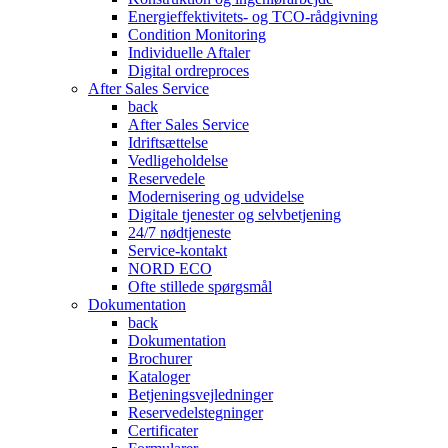
Energieffektivitets- og TCO-rådgivning
Condition Monitoring
Individuelle Aftaler
Digital ordreproces
After Sales Service
back
After Sales Service
Idriftsættelse
Vedligeholdelse
Reservedele
Modernisering og udvidelse
Digitale tjenester og selvbetjening
24/7 nødtjeneste
Service-kontakt
NORD ECO
Ofte stillede spørgsmål
Dokumentation
back
Dokumentation
Brochurer
Kataloger
Betjeningsvejledninger
Reservedelstegninger
Certificater