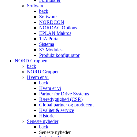
Formularer
Software
back
Software
NORDCON
NORDAC Options
EPLAN Makros
TIA Portal
Sistema
S7 Modules
Produkt konfigurator
NORD Gruppen
back
NORD Gruppen
Hvem er vi
back
Hvem er vi
Partner for Drive Systems
Bæredygtighed (CSR)
Global partner og producent
Kvalitet & service
Historie
Seneste nyheder
back
Seneste nyheder