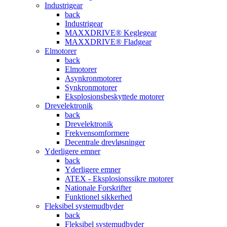
Industrigear
back
Industrigear
MAXXDRIVE® Keglegear
MAXXDRIVE® Fladgear
Elmotorer
back
Elmotorer
Asynkronmotorer
Synkronmotorer
Eksplosionsbeskyttede motorer
Drevelektronik
back
Drevelektronik
Frekvensomformere
Decentrale drevløsninger
Yderligere emner
back
Yderligere emner
ATEX - Eksplosionssikre motorer
Nationale Forskrifter
Funktionel sikkerhed
Fleksibel systemudbyder
back
Fleksibel systemudbyder