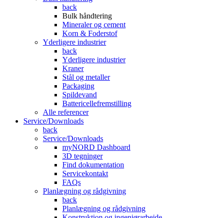
back
Bulk håndtering
Mineraler og cement
Korn & Foderstof
Yderligere industrier
back
Yderligere industrier
Kraner
Stål og metaller
Packaging
Spildevand
Battericellefremstilling
Alle referencer
Service/Downloads
back
Service/Downloads
myNORD Dashboard
3D tegninger
Find dokumentation
Servicekontakt
FAQs
Planlægning og rådgivning
back
Planlægning og rådgivning
Konstruktion og ingeniørarbejde