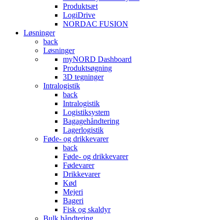
Produktsæt
LogiDrive
NORDAC FUSION
Løsninger
back
Løsninger
myNORD Dashboard
Produktsøgning
3D tegninger
Intralogistik
back
Intralogistik
Logistiksystem
Bagagehåndtering
Lagerlogistik
Føde- og drikkevarer
back
Føde- og drikkevarer
Fødevarer
Drikkevarer
Kød
Mejeri
Bageri
Fisk og skaldyr
Bulk håndtering