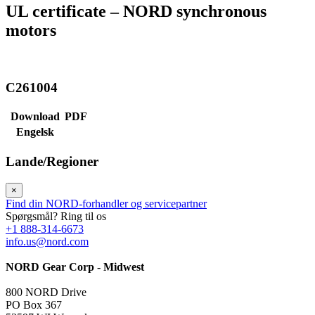
UL certificate – NORD synchronous
motors
C261004
Download
PDF
Engelsk
Lande/Regioner
×
Find din NORD-forhandler og servicepartner
Spørgsmål? Ring til os
+1 888-314-6673
info.us@nord.com
NORD Gear Corp - Midwest
800 NORD Drive
PO Box 367