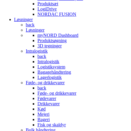
Produktsæt
LogiDrive
NORDAC FUSION
Løsninger
back
Løsninger
myNORD Dashboard
Produktsøgning
3D tegninger
Intralogistik
back
Intralogistik
Logistiksystem
Bagagehåndtering
Lagerlogistik
Føde- og drikkevarer
back
Føde- og drikkevarer
Fødevarer
Drikkevarer
Kød
Mejeri
Bageri
Fisk og skaldyr
Bulk håndtering