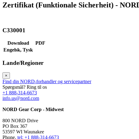
Zertifikat (Funktionale Sicherheit) - N
C330001
Download
PDF
Engelsk,
Tysk
Lande/Regioner
×
Find din NORD-forhandler og servicepartner
Spørgsmål? Ring til os
+1 888-314-6673
info.us@nord.com
NORD Gear Corp - Midwest
800 NORD Drive
PO Box 367
53597 WI Waunakee
Phone.
tel: +1 888-314-6673