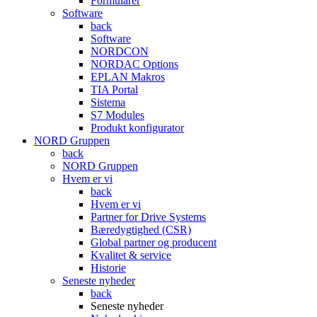
Formularer
Software
back
Software
NORDCON
NORDAC Options
EPLAN Makros
TIA Portal
Sistema
S7 Modules
Produkt konfigurator
NORD Gruppen
back
NORD Gruppen
Hvem er vi
back
Hvem er vi
Partner for Drive Systems
Bæredygtighed (CSR)
Global partner og producent
Kvalitet & service
Historie
Seneste nyheder
back
Seneste nyheder