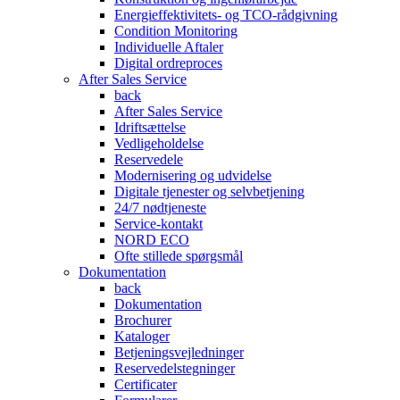
Energieffektivitets- og TCO-rådgivning
Condition Monitoring
Individuelle Aftaler
Digital ordreproces
After Sales Service
back
After Sales Service
Idriftsættelse
Vedligeholdelse
Reservedele
Modernisering og udvidelse
Digitale tjenester og selvbetjening
24/7 nødtjeneste
Service-kontakt
NORD ECO
Ofte stillede spørgsmål
Dokumentation
back
Dokumentation
Brochurer
Kataloger
Betjeningsvejledninger
Reservedelstegninger
Certificater