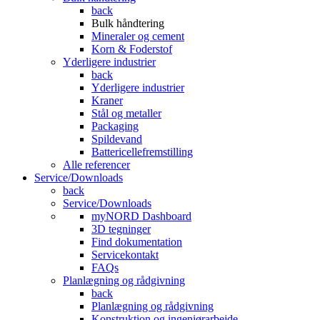
back
Bulk håndtering
Mineraler og cement
Korn & Foderstof
Yderligere industrier
back
Yderligere industrier
Kraner
Stål og metaller
Packaging
Spildevand
Battericellefremstilling
Alle referencer
Service/Downloads
back
Service/Downloads
myNORD Dashboard
3D tegninger
Find dokumentation
Servicekontakt
FAQs
Planlægning og rådgivning
back
Planlægning og rådgivning
Konstruktion og ingeniørarbejde