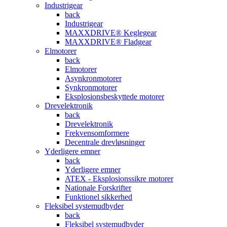
Industrigear
back
Industrigear
MAXXDRIVE® Keglegear
MAXXDRIVE® Fladgear
Elmotorer
back
Elmotorer
Asynkronmotorer
Synkronmotorer
Eksplosionsbeskyttede motorer
Drevelektronik
back
Drevelektronik
Frekvensomformere
Decentrale drevløsninger
Yderligere emner
back
Yderligere emner
ATEX - Eksplosionssikre motorer
Nationale Forskrifter
Funktionel sikkerhed
Fleksibel systemudbyder
back
Fleksibel systemudbyder