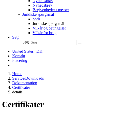
Nyhedsarkiv
Nyhedsbrev
Begivenheder / messer
Juridiske spørgsmål
back
Juridiske spørgsmål
Vilkår og betingelser
Vilkår for brug
Søg
Søg
United States | DK
Kontakt
Placering
Home
Service/Downloads
Dokumentation
Certificater
details
Certifikater