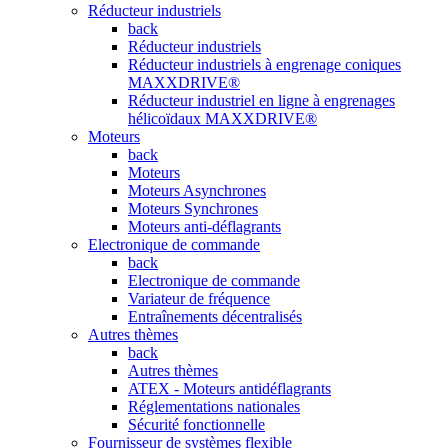
Réducteur industriels
back
Réducteur industriels
Réducteur industriels à engrenage coniques
MAXXDRIVE®
Réducteur industriel en ligne à engrenages
hélicoïdaux MAXXDRIVE®
Moteurs
back
Moteurs
Moteurs Asynchrones
Moteurs Synchrones
Moteurs anti-déflagrants
Electronique de commande
back
Electronique de commande
Variateur de fréquence
Entraînements décentralisés
Autres thèmes
back
Autres thèmes
ATEX - Moteurs antidéflagrants
Réglementations nationales
Sécurité fonctionnelle
Fournisseur de systèmes flexible