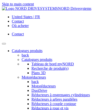
Skip to main content
NORD Drivesystems
United States | FR
Contact
Où acheter
Contact
Catalogues produits
back
Catalogues produits
Tableau de bord myNORD
Recherche de produit(s)
Plans 3D
Motoréducteurs
back
Motoréducteurs
DuoDrive
Réducteurs à engrenages cylindriques
Réducteurs à arbres parallèles
Réducteurs à couple conique
Réducteurs à roue et vis