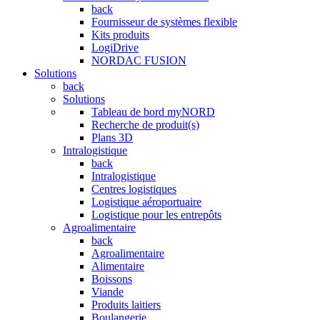
back
Fournisseur de systèmes flexible
Kits produits
LogiDrive
NORDAC FUSION
Solutions
back
Solutions
Tableau de bord myNORD
Recherche de produit(s)
Plans 3D
Intralogistique
back
Intralogistique
Centres logistiques
Logistique aéroportuaire
Logistique pour les entrepôts
Agroalimentaire
back
Agroalimentaire
Alimentaire
Boissons
Viande
Produits laitiers
Boulangerie