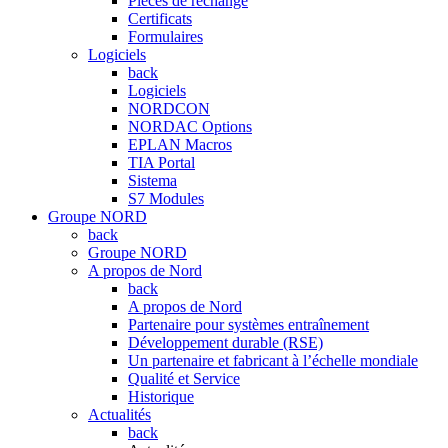
Pièces de rechange
Certificats
Formulaires
Logiciels
back
Logiciels
NORDCON
NORDAC Options
EPLAN Macros
TIA Portal
Sistema
S7 Modules
Groupe NORD
back
Groupe NORD
A propos de Nord
back
A propos de Nord
Partenaire pour systèmes entraînement
Développement durable (RSE)
Un partenaire et fabricant à l’échelle mondiale
Qualité et Service
Historique
Actualités
back