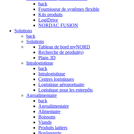
back
Fournisseur de systèmes flexible
Kits produits
LogiDrive
NORDAC FUSION
Solutions
back
Solutions
Tableau de bord myNORD
Recherche de produit(s)
Plans 3D
Intralogistique
back
Intralogistique
Centres logistiques
Logistique aéroportuaire
Logistique pour les entrepôts
Agroalimentaire
back
Agroalimentaire
Alimentaire
Boissons
Viande
Produits laitiers
Boulangerie