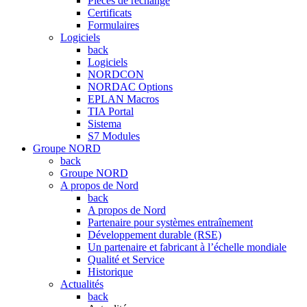
Pièces de rechange
Certificats
Formulaires
Logiciels
back
Logiciels
NORDCON
NORDAC Options
EPLAN Macros
TIA Portal
Sistema
S7 Modules
Groupe NORD
back
Groupe NORD
A propos de Nord
back
A propos de Nord
Partenaire pour systèmes entraînement
Développement durable (RSE)
Un partenaire et fabricant à l’échelle mondiale
Qualité et Service
Historique
Actualités
back