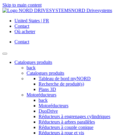
Skip to main content
NORD Drivesystems
United States | FR
Contact
Où acheter
Contact
Catalogues produits
back
Catalogues produits
Tableau de bord myNORD
Recherche de produit(s)
Plans 3D
Motoréducteurs
back
Motoréducteurs
DuoDrive
Réducteurs à engrenages cylindriques
Réducteurs à arbres parallèles
Réducteurs à couple conique
Réducteurs à roue et vis