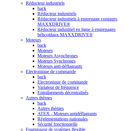
Réducteur industriels
back
Réducteur industriels
Réducteur industriels à engrenage coniques
MAXXDRIVE®
Réducteur industriel en ligne à engrenages
hélicoïdaux MAXXDRIVE®
Moteurs
back
Moteurs
Moteurs Asynchrones
Moteurs Synchrones
Moteurs anti-déflagrants
Electronique de commande
back
Electronique de commande
Variateur de fréquence
Entraînements décentralisés
Autres thèmes
back
Autres thèmes
ATEX - Moteurs antidéflagrants
Réglementations nationales
Sécurité fonctionnelle
Fournisseur de systèmes flexible