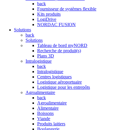
back
Fournisseur de systèmes flexible
Kits produits
LogiDrive
NORDAC FUSION
Solutions
back
Solutions
Tableau de bord myNORD
Recherche de produit(s)
Plans 3D
Intralogistique
back
Intralogistique
Centres logistiques
Logistique aéroportuaire
Logistique pour les entrepôts
Agroalimentaire
back
Agroalimentaire
Alimentaire
Boissons
Viande
Produits laitiers
Boulangerie