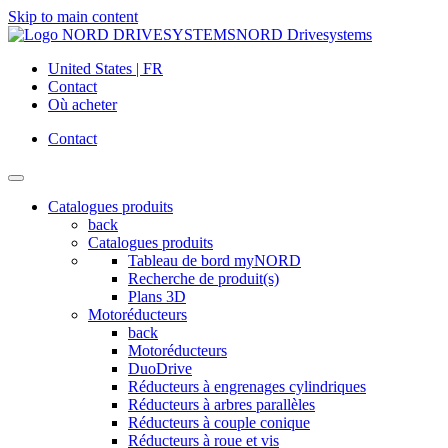
Skip to main content
NORD Drivesystems
United States | FR
Contact
Où acheter
Contact
Catalogues produits
back
Catalogues produits
Tableau de bord myNORD
Recherche de produit(s)
Plans 3D
Motoréducteurs
back
Motoréducteurs
DuoDrive
Réducteurs à engrenages cylindriques
Réducteurs à arbres parallèles
Réducteurs à couple conique
Réducteurs à roue et vis