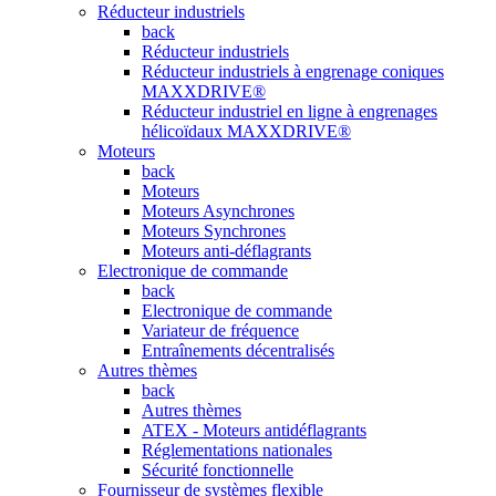
Réducteur industriels
back
Réducteur industriels
Réducteur industriels à engrenage coniques
MAXXDRIVE®
Réducteur industriel en ligne à engrenages
hélicoïdaux MAXXDRIVE®
Moteurs
back
Moteurs
Moteurs Asynchrones
Moteurs Synchrones
Moteurs anti-déflagrants
Electronique de commande
back
Electronique de commande
Variateur de fréquence
Entraînements décentralisés
Autres thèmes
back
Autres thèmes
ATEX - Moteurs antidéflagrants
Réglementations nationales
Sécurité fonctionnelle
Fournisseur de systèmes flexible