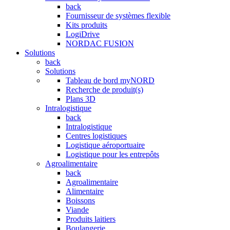
back
Fournisseur de systèmes flexible
Kits produits
LogiDrive
NORDAC FUSION
Solutions
back
Solutions
Tableau de bord myNORD
Recherche de produit(s)
Plans 3D
Intralogistique
back
Intralogistique
Centres logistiques
Logistique aéroportuaire
Logistique pour les entrepôts
Agroalimentaire
back
Agroalimentaire
Alimentaire
Boissons
Viande
Produits laitiers
Boulangerie