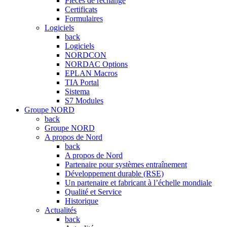
Pièces de rechange
Certificats
Formulaires
Logiciels
back
Logiciels
NORDCON
NORDAC Options
EPLAN Macros
TIA Portal
Sistema
S7 Modules
Groupe NORD
back
Groupe NORD
A propos de Nord
back
A propos de Nord
Partenaire pour systèmes entraînement
Développement durable (RSE)
Un partenaire et fabricant à l’échelle mondiale
Qualité et Service
Historique
Actualités
back