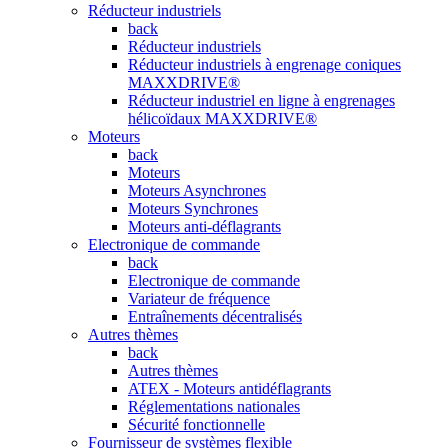
Réducteur industriels
back
Réducteur industriels
Réducteur industriels à engrenage coniques
MAXXDRIVE®
Réducteur industriel en ligne à engrenages
hélicoïdaux MAXXDRIVE®
Moteurs
back
Moteurs
Moteurs Asynchrones
Moteurs Synchrones
Moteurs anti-déflagrants
Electronique de commande
back
Electronique de commande
Variateur de fréquence
Entraînements décentralisés
Autres thèmes
back
Autres thèmes
ATEX - Moteurs antidéflagrants
Réglementations nationales
Sécurité fonctionnelle
Fournisseur de systèmes flexible