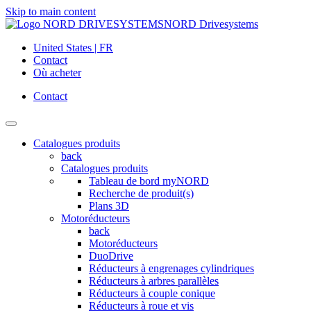
Skip to main content
NORD Drivesystems
United States | FR
Contact
Où acheter
Contact
Catalogues produits
back
Catalogues produits
Tableau de bord myNORD
Recherche de produit(s)
Plans 3D
Motoréducteurs
back
Motoréducteurs
DuoDrive
Réducteurs à engrenages cylindriques
Réducteurs à arbres parallèles
Réducteurs à couple conique
Réducteurs à roue et vis