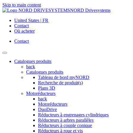
Skip to main content
NORD Drivesystems
United States | FR
Contact
Où acheter
Contact
Catalogues produits
back
Catalogues produits
Tableau de bord myNORD
Recherche de produit(s)
Plans 3D
Motoréducteurs
back
Motoréducteurs
DuoDrive
Réducteurs à engrenages cylindriques
Réducteurs à arbres parallèles
Réducteurs à couple conique
Réducteurs à roue et vis