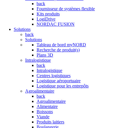
back
Fournisseur de systèmes flexible
Kits produits
LogiDrive
NORDAC FUSION
Solutions
back
Solutions
Tableau de bord myNORD
Recherche de produit(s)
Plans 3D
Intralogistique
back
Intralogistique
Centres logistiques
Logistique aéroportuaire
Logistique pour les entrepôts
Agroalimentaire
back
Agroalimentaire
Alimentaire
Boissons
Viande
Produits laitiers
Boulangerie