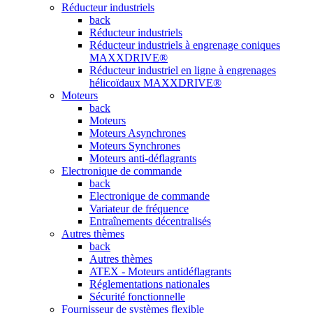
Réducteur industriels
back
Réducteur industriels
Réducteur industriels à engrenage coniques
MAXXDRIVE®
Réducteur industriel en ligne à engrenages
hélicoïdaux MAXXDRIVE®
Moteurs
back
Moteurs
Moteurs Asynchrones
Moteurs Synchrones
Moteurs anti-déflagrants
Electronique de commande
back
Electronique de commande
Variateur de fréquence
Entraînements décentralisés
Autres thèmes
back
Autres thèmes
ATEX - Moteurs antidéflagrants
Réglementations nationales
Sécurité fonctionnelle
Fournisseur de systèmes flexible