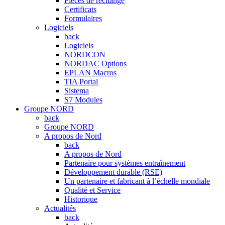
Pièces de rechange
Certificats
Formulaires
Logiciels
back
Logiciels
NORDCON
NORDAC Options
EPLAN Macros
TIA Portal
Sistema
S7 Modules
Groupe NORD
back
Groupe NORD
A propos de Nord
back
A propos de Nord
Partenaire pour systèmes entraînement
Développement durable (RSE)
Un partenaire et fabricant à l’échelle mondiale
Qualité et Service
Historique
Actualités
back