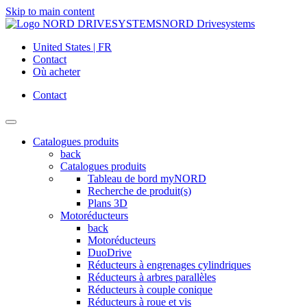
Skip to main content
NORD Drivesystems
United States | FR
Contact
Où acheter
Contact
Catalogues produits
back
Catalogues produits
Tableau de bord myNORD
Recherche de produit(s)
Plans 3D
Motoréducteurs
back
Motoréducteurs
DuoDrive
Réducteurs à engrenages cylindriques
Réducteurs à arbres parallèles
Réducteurs à couple conique
Réducteurs à roue et vis