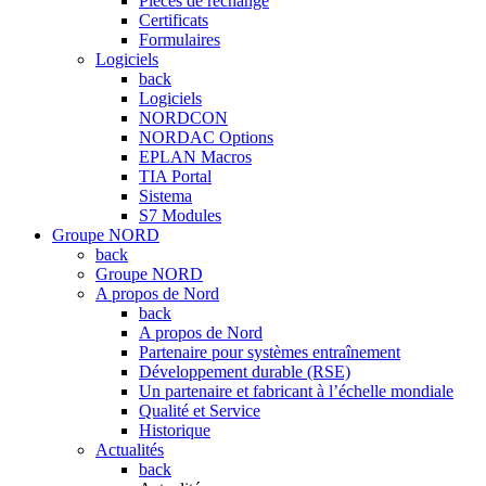
Pièces de rechange
Certificats
Formulaires
Logiciels
back
Logiciels
NORDCON
NORDAC Options
EPLAN Macros
TIA Portal
Sistema
S7 Modules
Groupe NORD
back
Groupe NORD
A propos de Nord
back
A propos de Nord
Partenaire pour systèmes entraînement
Développement durable (RSE)
Un partenaire et fabricant à l’échelle mondiale
Qualité et Service
Historique
Actualités
back