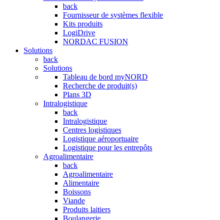
back
Fournisseur de systèmes flexible
Kits produits
LogiDrive
NORDAC FUSION
Solutions
back
Solutions
Tableau de bord myNORD
Recherche de produit(s)
Plans 3D
Intralogistique
back
Intralogistique
Centres logistiques
Logistique aéroportuaire
Logistique pour les entrepôts
Agroalimentaire
back
Agroalimentaire
Alimentaire
Boissons
Viande
Produits laitiers
Boulangerie