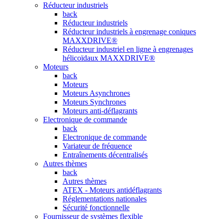
Réducteur industriels
back
Réducteur industriels
Réducteur industriels à engrenage coniques
MAXXDRIVE®
Réducteur industriel en ligne à engrenages
hélicoïdaux MAXXDRIVE®
Moteurs
back
Moteurs
Moteurs Asynchrones
Moteurs Synchrones
Moteurs anti-déflagrants
Electronique de commande
back
Electronique de commande
Variateur de fréquence
Entraînements décentralisés
Autres thèmes
back
Autres thèmes
ATEX - Moteurs antidéflagrants
Réglementations nationales
Sécurité fonctionnelle
Fournisseur de systèmes flexible