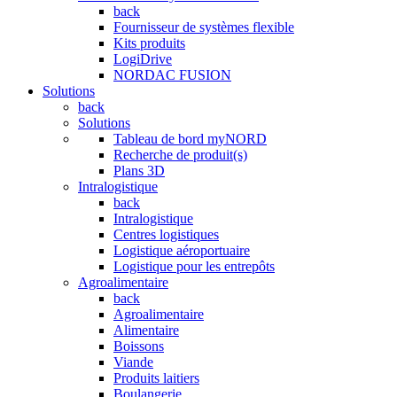
back
Fournisseur de systèmes flexible
Kits produits
LogiDrive
NORDAC FUSION
Solutions
back
Solutions
Tableau de bord myNORD
Recherche de produit(s)
Plans 3D
Intralogistique
back
Intralogistique
Centres logistiques
Logistique aéroportuaire
Logistique pour les entrepôts
Agroalimentaire
back
Agroalimentaire
Alimentaire
Boissons
Viande
Produits laitiers
Boulangerie