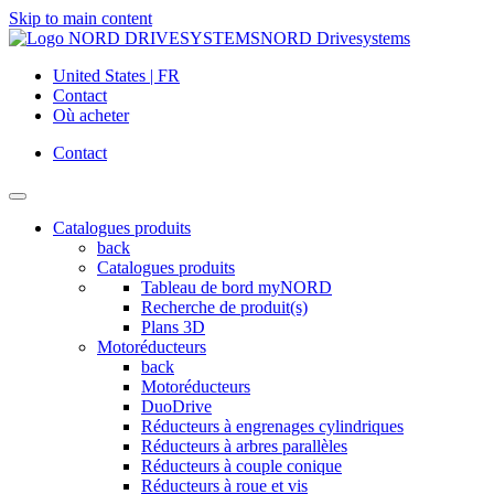
Skip to main content
NORD Drivesystems
United States | FR
Contact
Où acheter
Contact
Catalogues produits
back
Catalogues produits
Tableau de bord myNORD
Recherche de produit(s)
Plans 3D
Motoréducteurs
back
Motoréducteurs
DuoDrive
Réducteurs à engrenages cylindriques
Réducteurs à arbres parallèles
Réducteurs à couple conique
Réducteurs à roue et vis