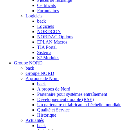
Pièces de rechange
Certificats
Formulaires
Logiciels
back
Logiciels
NORDCON
NORDAC Options
EPLAN Macros
TIA Portal
Sistema
S7 Modules
Groupe NORD
back
Groupe NORD
A propos de Nord
back
A propos de Nord
Partenaire pour systèmes entraînement
Développement durable (RSE)
Un partenaire et fabricant à l’échelle mondiale
Qualité et Service
Historique
Actualités
back