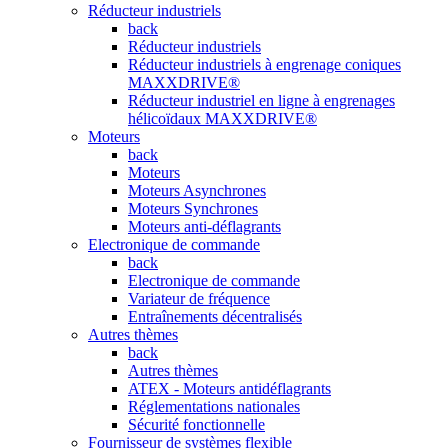
Réducteur industriels
back
Réducteur industriels
Réducteur industriels à engrenage coniques
MAXXDRIVE®
Réducteur industriel en ligne à engrenages
hélicoïdaux MAXXDRIVE®
Moteurs
back
Moteurs
Moteurs Asynchrones
Moteurs Synchrones
Moteurs anti-déflagrants
Electronique de commande
back
Electronique de commande
Variateur de fréquence
Entraînements décentralisés
Autres thèmes
back
Autres thèmes
ATEX - Moteurs antidéflagrants
Réglementations nationales
Sécurité fonctionnelle
Fournisseur de systèmes flexible