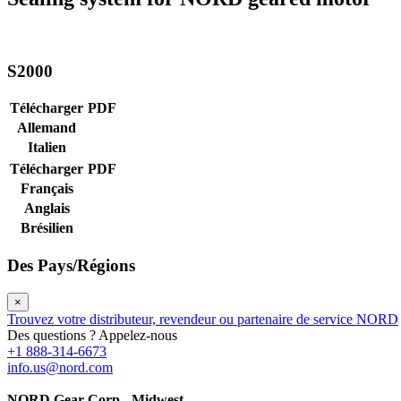
S2000
Télécharger
PDF
Allemand
Italien
Télécharger
PDF
Français
Anglais
Brésilien
Des Pays/Régions
×
Trouvez votre distributeur, revendeur ou partenaire de service NORD
Des questions ? Appelez-nous
+1 888-314-6673
info.us@nord.com
NORD Gear Corp - Midwest