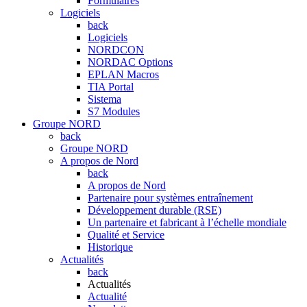
Formulaires
Logiciels
back
Logiciels
NORDCON
NORDAC Options
EPLAN Macros
TIA Portal
Sistema
S7 Modules
Groupe NORD
back
Groupe NORD
A propos de Nord
back
A propos de Nord
Partenaire pour systèmes entraînement
Développement durable (RSE)
Un partenaire et fabricant à l’échelle mondiale
Qualité et Service
Historique
Actualités
back
Actualités
Actualité