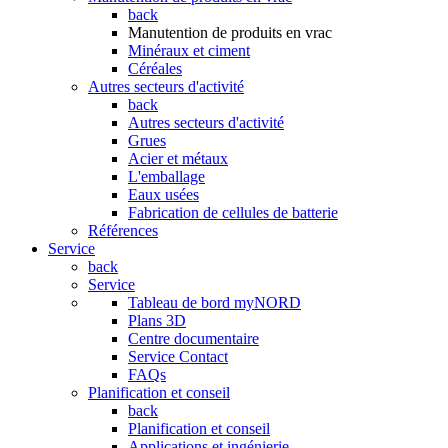
back
Manutention de produits en vrac
Minéraux et ciment
Céréales
Autres secteurs d'activité
back
Autres secteurs d'activité
Grues
Acier et métaux
L'emballage
Eaux usées
Fabrication de cellules de batterie
Références
Service
back
Service
Tableau de bord myNORD
Plans 3D
Centre documentaire
Service Contact
FAQs
Planification et conseil
back
Planification et conseil
Applications et ingénierie