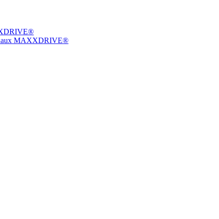
MAXXDRIVE®
licoïdaux MAXXDRIVE®