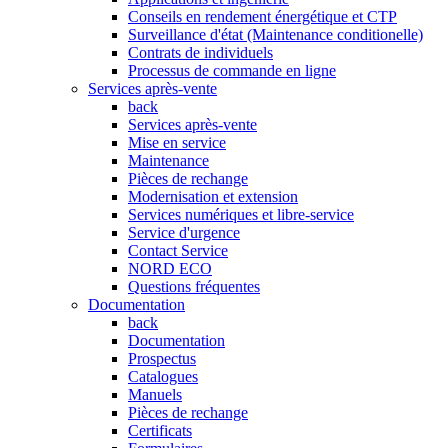
Conseils en rendement énergétique et CTP
Surveillance d'état (Maintenance conditionelle)
Contrats de individuels
Processus de commande en ligne
Services après-vente
back
Services après-vente
Mise en service
Maintenance
Pièces de rechange
Modernisation et extension
Services numériques et libre-service
Service d'urgence
Contact Service
NORD ECO
Questions fréquentes
Documentation
back
Documentation
Prospectus
Catalogues
Manuels
Pièces de rechange
Certificats