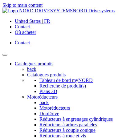
Skip to main content
NORD Drivesystems
United States | FR
Contact
Où acheter
Contact
Catalogues produits
back
Catalogues produits
Tableau de bord myNORD
Recherche de produit(s)
Plans 3D
Motoréducteurs
back
Motoréducteurs
DuoDrive
Réducteurs à engrenages cylindriques
Réducteurs à arbres parallèles
Réducteurs à couple conique
Réducteurs à roue et vis