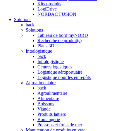
Kits produits
LogiDrive
NORDAC FUSION
Solutions
back
Solutions
Tableau de bord myNORD
Recherche de produit(s)
Plans 3D
Intralogistique
back
Intralogistique
Centres logistiques
Logistique aéroportuaire
Logistique pour les entrepôts
Agroalimentaire
back
Agroalimentaire
Alimentaire
Boissons
Viande
Produits laitiers
Boulangerie
Poissons et fruits de mer
Manutention de produits en vrac