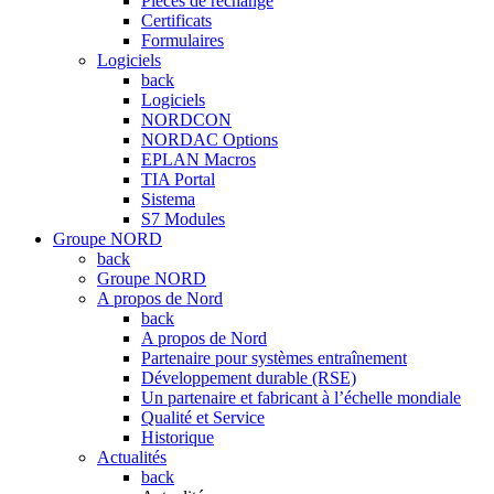
Pièces de rechange
Certificats
Formulaires
Logiciels
back
Logiciels
NORDCON
NORDAC Options
EPLAN Macros
TIA Portal
Sistema
S7 Modules
Groupe NORD
back
Groupe NORD
A propos de Nord
back
A propos de Nord
Partenaire pour systèmes entraînement
Développement durable (RSE)
Un partenaire et fabricant à l’échelle mondiale
Qualité et Service
Historique
Actualités
back