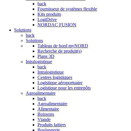
back
Fournisseur de systèmes flexible
Kits produits
LogiDrive
NORDAC FUSION
Solutions
back
Solutions
Tableau de bord myNORD
Recherche de produit(s)
Plans 3D
Intralogistique
back
Intralogistique
Centres logistiques
Logistique aéroportuaire
Logistique pour les entrepôts
Agroalimentaire
back
Agroalimentaire
Alimentaire
Boissons
Viande
Produits laitiers
Boulangerie