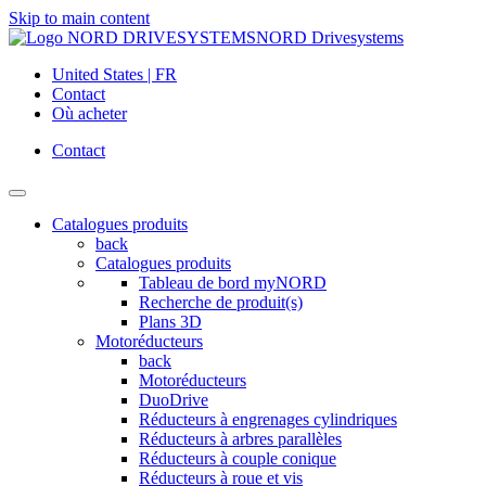
Skip to main content
NORD Drivesystems
United States | FR
Contact
Où acheter
Contact
Catalogues produits
back
Catalogues produits
Tableau de bord myNORD
Recherche de produit(s)
Plans 3D
Motoréducteurs
back
Motoréducteurs
DuoDrive
Réducteurs à engrenages cylindriques
Réducteurs à arbres parallèles
Réducteurs à couple conique
Réducteurs à roue et vis