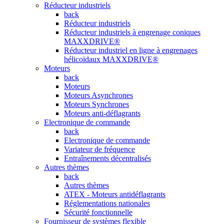
Réducteur industriels
back
Réducteur industriels
Réducteur industriels à engrenage coniques
MAXXDRIVE®
Réducteur industriel en ligne à engrenages
hélicoïdaux MAXXDRIVE®
Moteurs
back
Moteurs
Moteurs Asynchrones
Moteurs Synchrones
Moteurs anti-déflagrants
Electronique de commande
back
Electronique de commande
Variateur de fréquence
Entraînements décentralisés
Autres thèmes
back
Autres thèmes
ATEX - Moteurs antidéflagrants
Réglementations nationales
Sécurité fonctionnelle
Fournisseur de systèmes flexible