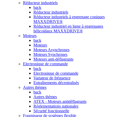
Réducteur industriels
back
Réducteur industriels
Réducteur industriels à engrenage coniques
MAXXDRIVE®
Réducteur industriel en ligne à engrenages
hélicoïdaux MAXXDRIVE®
Moteurs
back
Moteurs
Moteurs Asynchrones
Moteurs Synchrones
Moteurs anti-déflagrants
Electronique de commande
back
Electronique de commande
Variateur de fréquence
Entraînements décentralisés
Autres thèmes
back
Autres thèmes
ATEX - Moteurs antidéflagrants
Réglementations nationales
Sécurité fonctionnelle
Fournisseur de systèmes flexible