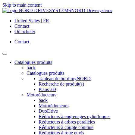
Skip to main content
NORD Drivesystems
United States | FR
Contact
Où acheter
Contact
Catalogues produits
back
Catalogues produits
Tableau de bord myNORD
Recherche de produit(s)
Plans 3D
Motoréducteurs
back
Motoréducteurs
DuoDrive
Réducteurs à engrenages cylindriques
Réducteurs à arbres parallèles
Réducteurs à couple conique
Réducteurs à roue et vis