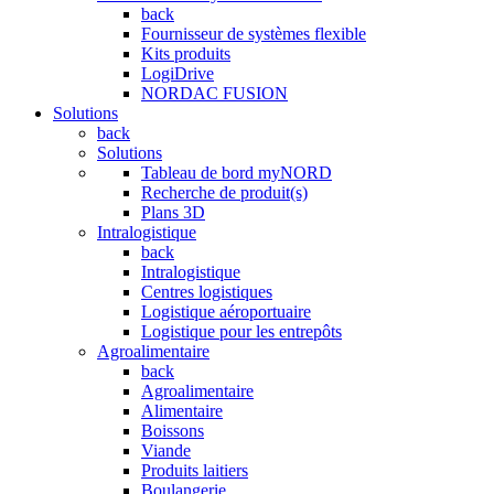
back
Fournisseur de systèmes flexible
Kits produits
LogiDrive
NORDAC FUSION
Solutions
back
Solutions
Tableau de bord myNORD
Recherche de produit(s)
Plans 3D
Intralogistique
back
Intralogistique
Centres logistiques
Logistique aéroportuaire
Logistique pour les entrepôts
Agroalimentaire
back
Agroalimentaire
Alimentaire
Boissons
Viande
Produits laitiers
Boulangerie