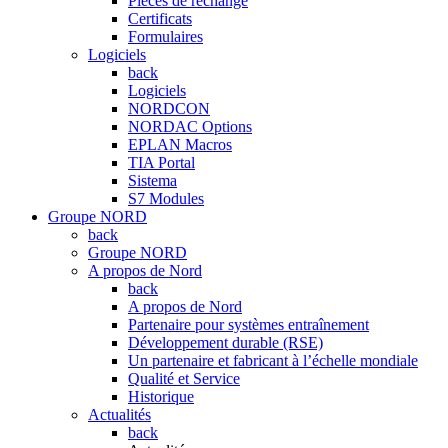
Pièces de rechange
Certificats
Formulaires
Logiciels
back
Logiciels
NORDCON
NORDAC Options
EPLAN Macros
TIA Portal
Sistema
S7 Modules
Groupe NORD
back
Groupe NORD
A propos de Nord
back
A propos de Nord
Partenaire pour systèmes entraînement
Développement durable (RSE)
Un partenaire et fabricant à l’échelle mondiale
Qualité et Service
Historique
Actualités
back