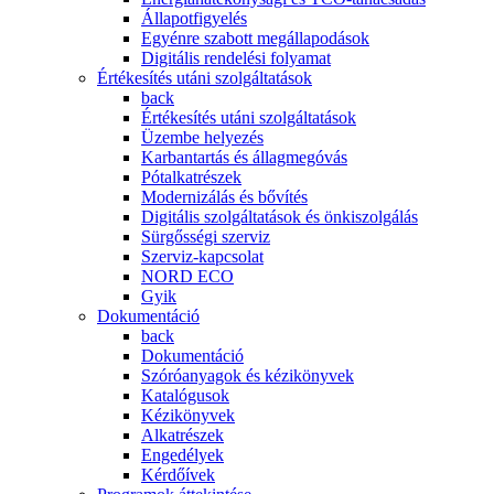
Állapotfigyelés
Egyénre szabott megállapodások
Digitális rendelési folyamat
Értékesítés utáni szolgáltatások
back
Értékesítés utáni szolgáltatások
Üzembe helyezés
Karbantartás és állagmegóvás
Pótalkatrészek
Modernizálás és bővítés
Digitális szolgáltatások és önkiszolgálás
Sürgősségi szerviz
Szerviz-kapcsolat
NORD ECO
Gyik
Dokumentáció
back
Dokumentáció
Szóróanyagok és kézikönyvek
Katalógusok
Kézikönyvek
Alkatrészek
Engedélyek
Kérdőívek