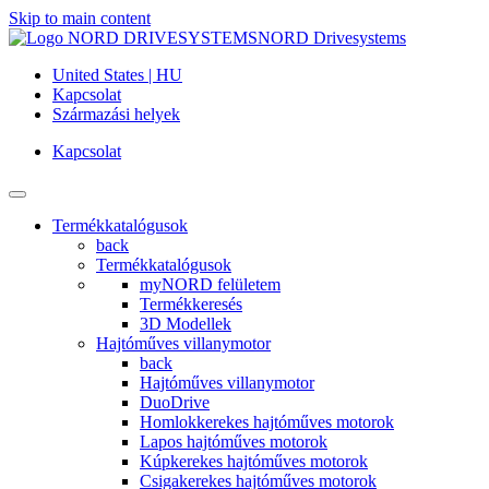
Skip to main content
NORD Drivesystems
United States | HU
Kapcsolat
Származási helyek
Kapcsolat
Termékkatalógusok
back
Termékkatalógusok
myNORD felületem
Termékkeresés
3D Modellek
Hajtóműves villanymotor
back
Hajtóműves villanymotor
DuoDrive
Homlokkerekes hajtóműves motorok
Lapos hajtóműves motorok
Kúpkerekes hajtóműves motorok
Csigakerekes hajtóműves motorok