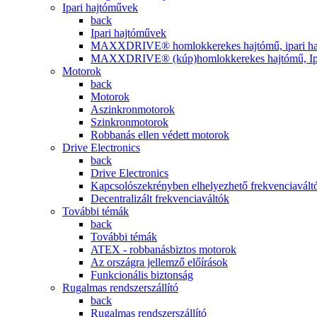
Ipari hajtóművek
back
Ipari hajtóművek
MAXXDRIVE® homlokkerekes hajtómű, ipari ha
MAXXDRIVE® (kúp)homlokkerekes hajtómű, Ipa
Motorok
back
Motorok
Aszinkronmotorok
Szinkronmotorok
Robbanás ellen védett motorok
Drive Electronics
back
Drive Electronics
Kapcsolószekrényben elhelyezhető frekvenciavált
Decentralizált frekvenciaváltók
További témák
back
További témák
ATEX - robbanásbiztos motorok
Az országra jellemző előírások
Funkcionális biztonság
Rugalmas rendszerszállító
back
Rugalmas rendszerszállító