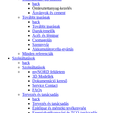
back
Ömlesztettanyag-kezelés
Ásványok és cement
További iparágak
back
További iparágak
Daruk/emelők
Acél- és fémipar
Csomagolás
Szennyvíz
Akkumulátorcella-gyártás
Minden referenciák
Szolgáltatások
back
Szolgáltatások
myNORD felületem
3D Modellek
Dokumentáció kereső
Service Contact
FAQs
Tervezés és tanácsadás
back
Tervezés és tanácsadás
Építőipar és mérnöki tevékenység
Energiahatékonysági és TCO-tanácsadás