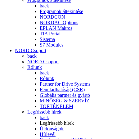
Programok áttekintése
back
Programok áttekintése
NORDCON
NORDAC Options
EPLAN Makros
TIA Portal
Sistema
S7 Modules
NORD Csoport
back
NORD Csoport
Rólunk
back
Rólunk
Partner for Drive Systems
Fenntarthatóság (CSR)
Globális partner és gyártó
MINŐSÉG & SZERVÍZ
TÖRTÉNELEM
Legfrissebb hírek
back
Legfrissebb hírek
Újdonságok
Hírlevél