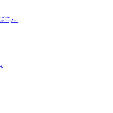
jtómű
ri hajtómű
ók