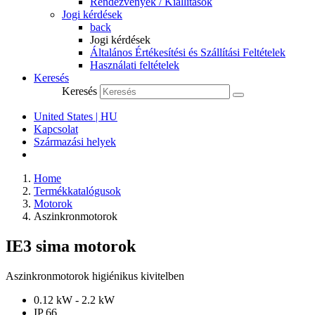
Rendezvények / Kiállítások
Jogi kérdések
back
Jogi kérdések
Általános Értékesítési és Szállítási Feltételek
Használati feltételek
Keresés
Keresés
United States | HU
Kapcsolat
Származási helyek
Home
Termékkatalógusok
Motorok
Aszinkronmotorok
IE3 sima motorok
Aszinkronmotorok higiénikus kivitelben
0.12 kW - 2.2 kW
IP 66