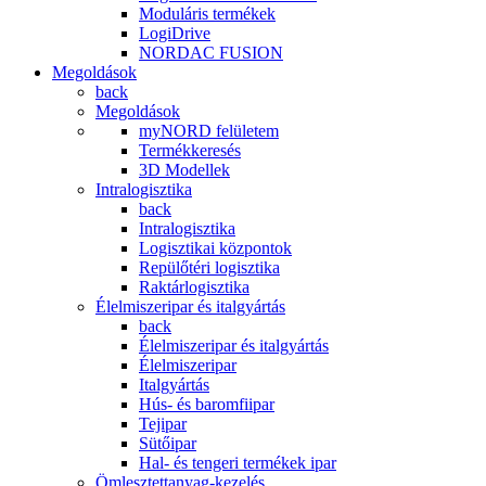
Moduláris termékek
LogiDrive
NORDAC FUSION
Megoldások
back
Megoldások
myNORD felületem
Termékkeresés
3D Modellek
Intralogisztika
back
Intralogisztika
Logisztikai központok
Repülőtéri logisztika
Raktárlogisztika
Élelmiszeripar és italgyártás
back
Élelmiszeripar és italgyártás
Élelmiszeripar
Italgyártás
Hús- és baromfiipar
Tejipar
Sütőipar
Hal- és tengeri termékek ipar
Ömlesztettanyag-kezelés