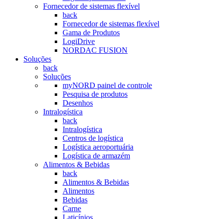
Fornecedor de sistemas flexível
back
Fornecedor de sistemas flexível
Gama de Produtos
LogiDrive
NORDAC FUSION
Soluções
back
Soluções
myNORD painel de controle
Pesquisa de produtos
Desenhos
Intralogística
back
Intralogística
Centros de logística
Logística aeroportuária
Logística de armazém
Alimentos & Bebidas
back
Alimentos & Bebidas
Alimentos
Bebidas
Carne
Laticínios