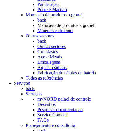
Panificação
Peixe e Marisco
Manuseio de produtos a granel
back
Manuseio de produtos a granel
Minerais e cimento
Outros sectores
back
Outros sectores
Guindastes
Aço e Metais
Embalagens
Águas residuais
Fabricação de células de bateria
Todas as referências
Serviços
back
Serviços
myNORD painel de controle
Desenhos
Pesquisar documentação
Service Contact
FAQs
Planejamento e consultoria
back