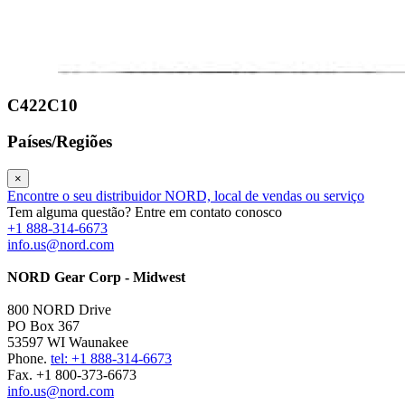
C422C10
Países/Regiões
×
Encontre o seu distribuidor NORD, local de vendas ou serviço
Tem alguma questão? Entre em contato conosco
+1 888-314-6673
info.us@nord.com
NORD Gear Corp - Midwest
800 NORD Drive
PO Box 367
53597 WI Waunakee
Phone.
tel: +1 888-314-6673
Fax. +1 800-373-6673
info.us@nord.com