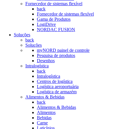
Fornecedor de sistemas flexível
back
Fornecedor de sistemas flexível
Gama de Produtos
LogiDrive
NORDAC FUSION
Soluções
back
Soluções
myNORD painel de controle
Pesquisa de produtos
Desenhos
Intralogística
back
Intralogística
Centros de logística
Logística aeroportuária
Logística de armazém
Alimentos & Bebidas
back
Alimentos & Bebidas
Alimentos
Bebidas
Carne
Laticínios