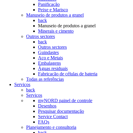
Panificação
Peixe e Marisco
Manuseio de produtos a granel
back
Manuseio de produtos a granel
Minerais e cimento
Outros sectores
back
Outros sectores
Guindastes
Aço e Metais
Embalagens
Águas residuais
Fabricação de células de bateria
Todas as referências
Serviços
back
Serviços
myNORD painel de controle
Desenhos
Pesquisar documentação
Service Contact
FAQs
Planejamento e consultoria
back