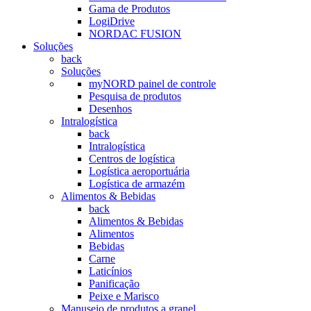
Gama de Produtos
LogiDrive
NORDAC FUSION
Soluções
back
Soluções
myNORD painel de controle
Pesquisa de produtos
Desenhos
Intralogística
back
Intralogística
Centros de logística
Logística aeroportuária
Logística de armazém
Alimentos & Bebidas
back
Alimentos & Bebidas
Alimentos
Bebidas
Carne
Laticínios
Panificação
Peixe e Marisco
Manuseio de produtos a granel