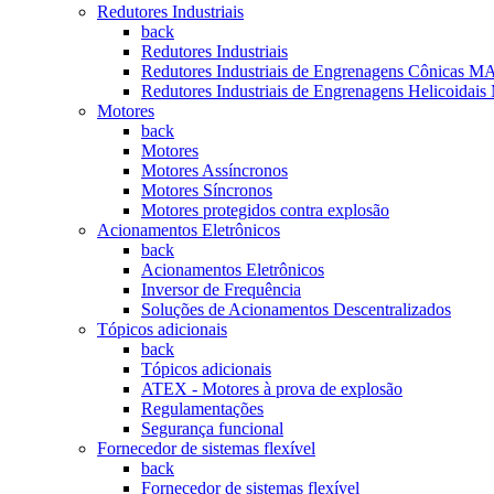
Redutores Industriais
back
Redutores Industriais
Redutores Industriais de Engrenagens Cônica
Redutores Industriais de Engrenagens Helicoi
Motores
back
Motores
Motores Assíncronos
Motores Síncronos
Motores protegidos contra explosão
Acionamentos Eletrônicos
back
Acionamentos Eletrônicos
Inversor de Frequência
Soluções de Acionamentos Descentralizados
Tópicos adicionais
back
Tópicos adicionais
ATEX - Motores à prova de explosão
Regulamentações
Segurança funcional
Fornecedor de sistemas flexível
back
Fornecedor de sistemas flexível