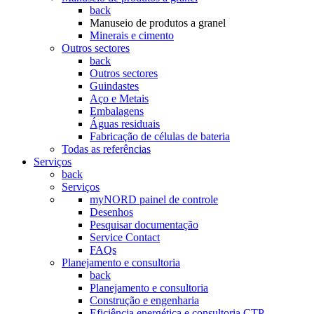
back
Manuseio de produtos a granel
Minerais e cimento
Outros sectores
back
Outros sectores
Guindastes
Aço e Metais
Embalagens
Águas residuais
Fabricação de células de bateria
Todas as referências
Serviços
back
Serviços
myNORD painel de controle
Desenhos
Pesquisar documentação
Service Contact
FAQs
Planejamento e consultoria
back
Planejamento e consultoria
Construção e engenharia
Eficiência energética e consultoria CTP