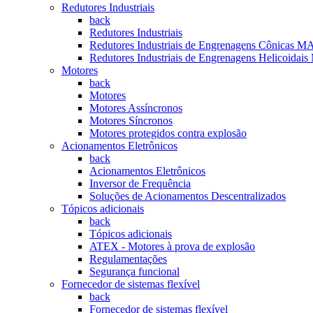
Redutores Industriais
back
Redutores Industriais
Redutores Industriais de Engrenagens Cônica
Redutores Industriais de Engrenagens Helicoi
Motores
back
Motores
Motores Assíncronos
Motores Síncronos
Motores protegidos contra explosão
Acionamentos Eletrônicos
back
Acionamentos Eletrônicos
Inversor de Frequência
Soluções de Acionamentos Descentralizados
Tópicos adicionais
back
Tópicos adicionais
ATEX - Motores à prova de explosão
Regulamentações
Segurança funcional
Fornecedor de sistemas flexível
back
Fornecedor de sistemas flexível