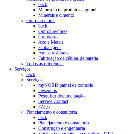
back
Manuseio de produtos a granel
Minerais e cimento
Outros sectores
back
Outros sectores
Guindastes
Aço e Metais
Embalagens
Águas residuais
Fabricação de células de bateria
Todas as referências
Serviços
back
Serviços
myNORD painel de controle
Desenhos
Pesquisar documentação
Service Contact
FAQs
Planejamento e consultoria
back
Planejamento e consultoria
Construção e engenharia
Eficiência energética e consultoria CTP