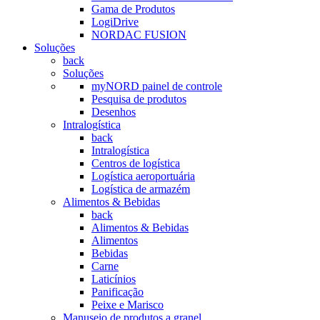
Gama de Produtos
LogiDrive
NORDAC FUSION
Soluções
back
Soluções
myNORD painel de controle
Pesquisa de produtos
Desenhos
Intralogística
back
Intralogística
Centros de logística
Logística aeroportuária
Logística de armazém
Alimentos & Bebidas
back
Alimentos & Bebidas
Alimentos
Bebidas
Carne
Laticínios
Panificação
Peixe e Marisco
Manuseio de produtos a granel