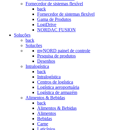
Fornecedor de sistemas flexível
back
Fornecedor de sistemas flexível
Gama de Produtos
LogiDrive
NORDAC FUSION
Soluções
back
Soluções
myNORD painel de controle
Pesquisa de produtos
Desenhos
Intralogística
back
Intralogística
Centros de logística
Logística aeroportuária
Logística de armazém
Alimentos & Bebidas
back
Alimentos & Bebidas
Alimentos
Bebidas
Carne
Laticínios