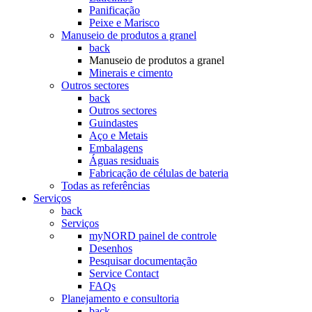
Panificação
Peixe e Marisco
Manuseio de produtos a granel
back
Manuseio de produtos a granel
Minerais e cimento
Outros sectores
back
Outros sectores
Guindastes
Aço e Metais
Embalagens
Águas residuais
Fabricação de células de bateria
Todas as referências
Serviços
back
Serviços
myNORD painel de controle
Desenhos
Pesquisar documentação
Service Contact
FAQs
Planejamento e consultoria
back