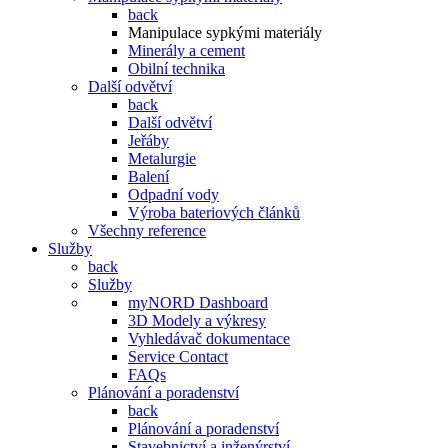
back
Manipulace sypkými materiály
Minerály a cement
Obilní technika
Další odvětví
back
Další odvětví
Jeřáby
Metalurgie
Balení
Odpadní vody
Výroba bateriových článků
Všechny reference
Služby
back
Služby
myNORD Dashboard
3D Modely a výkresy
Vyhledávač dokumentace
Service Contact
FAQs
Plánování a poradenství
back
Plánování a poradenství
Stavebnictví a inženýrství