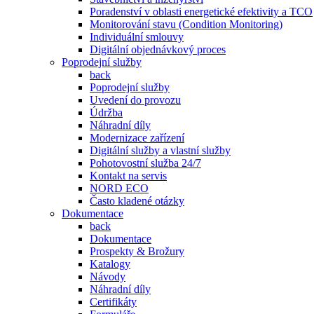
Poradenství v oblasti energetické efektivity a TCO
Monitorování stavu (Condition Monitoring)
Individuální smlouvy
Digitální objednávkový proces
Poprodejní služby
back
Poprodejní služby
Uvedení do provozu
Údržba
Náhradní díly
Modernizace zařízení
Digitální služby a vlastní služby
Pohotovostní služba 24/7
Kontakt na servis
NORD ECO
Často kladené otázky
Dokumentace
back
Dokumentace
Prospekty & Brožury
Katalogy
Návody
Náhradní díly
Certifikáty