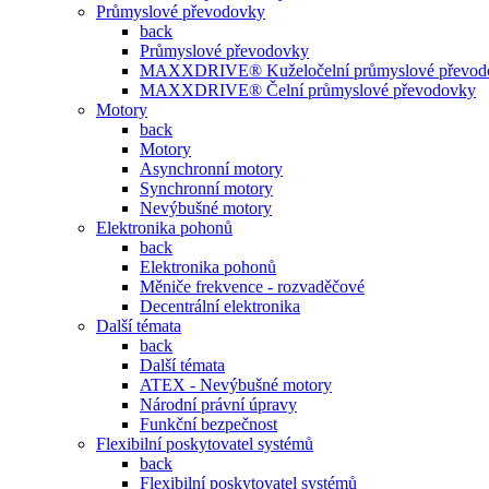
Průmyslové převodovky
back
Průmyslové převodovky
MAXXDRIVE® Kuželočelní průmyslové převod
MAXXDRIVE® Čelní průmyslové převodovky
Motory
back
Motory
Asynchronní motory
Synchronní motory
Nevýbušné motory
Elektronika pohonů
back
Elektronika pohonů
Měniče frekvence - rozvaděčové
Decentrální elektronika
Další témata
back
Další témata
ATEX - Nevýbušné motory
Národní právní úpravy
Funkční bezpečnost
Flexibilní poskytovatel systémů
back
Flexibilní poskytovatel systémů