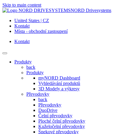
Skip to main content
NORD Drivesystems
United States | CZ
Kontakt
Místa - obchodní zastoupení
Kontakt
Produkty
back
Produkty
myNORD Dashboard
Vyhledávání produktů
3D Modely a výkresy
Převodovky
back
Převodovky
DuoDrive
Čelní převodovky
Ploché čelní převodovky
Kuželočelní převodovky
Šnekové převodovky