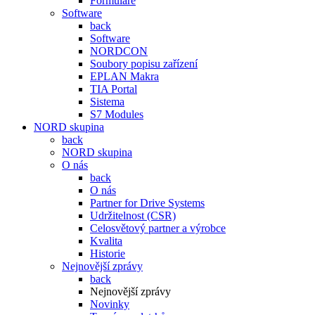
Formuláře
Software
back
Software
NORDCON
Soubory popisu zařízení
EPLAN Makra
TIA Portal
Sistema
S7 Modules
NORD skupina
back
NORD skupina
O nás
back
O nás
Partner for Drive Systems
Udržitelnost (CSR)
Celosvětový partner a výrobce
Kvalita
Historie
Nejnovější zprávy
back
Nejnovější zprávy
Novinky