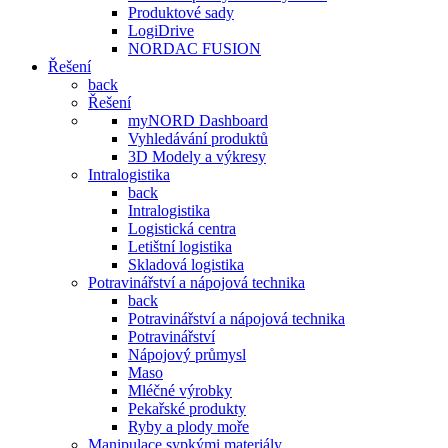
Produktové sady
LogiDrive
NORDAC FUSION
Řešení
back
Řešení
myNORD Dashboard
Vyhledávání produktů
3D Modely a výkresy
Intralogistika
back
Intralogistika
Logistická centra
Letištní logistika
Skladová logistika
Potravinářství a nápojová technika
back
Potravinářství a nápojová technika
Potravinářství
Nápojový průmysl
Maso
Mléčné výrobky
Pekařské produkty
Ryby a plody moře
Manipulace sypkými materiály