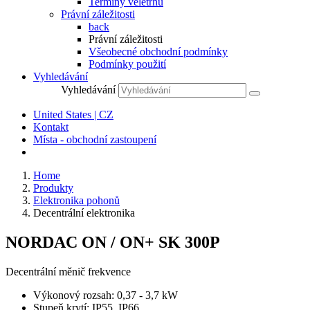
Termíny veletrhů
Právní záležitosti
back
Právní záležitosti
Všeobecné obchodní podmínky
Podmínky použití
Vyhledávání
Vyhledávání
United States | CZ
Kontakt
Místa - obchodní zastoupení
Home
Produkty
Elektronika pohonů
Decentrální elektronika
NORDAC ON / ON+ SK 300P
Decentrální měnič frekvence
Výkonový rozsah: 0,37 - 3,7 kW
Stupeň krytí: IP55, IP66