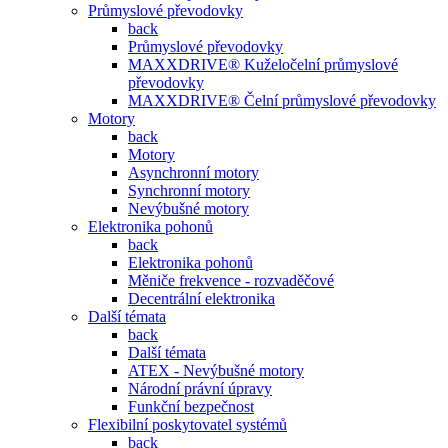
Průmyslové převodovky
back
Průmyslové převodovky
MAXXDRIVE® Kuželočelní průmyslové
převodovky
MAXXDRIVE® Čelní průmyslové převodovky
Motory
back
Motory
Asynchronní motory
Synchronní motory
Nevýbušné motory
Elektronika pohonů
back
Elektronika pohonů
Měniče frekvence - rozvaděčové
Decentrální elektronika
Další témata
back
Další témata
ATEX - Nevýbušné motory
Národní právní úpravy
Funkční bezpečnost
Flexibilní poskytovatel systémů
back