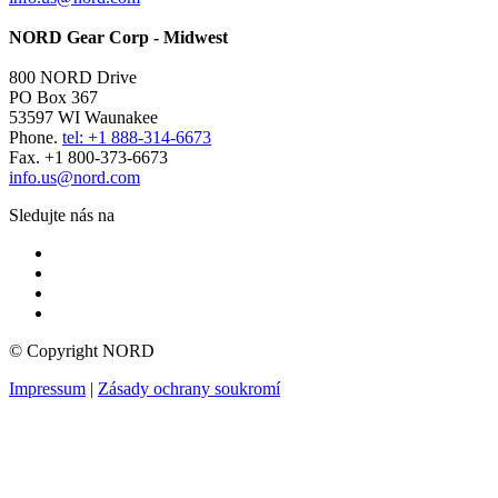
NORD Gear Corp - Midwest
800 NORD Drive
PO Box 367
53597 WI Waunakee
Phone.
tel: +1 888-314-6673
Fax. +1 800-373-6673
info.us@nord.com
Sledujte nás na
© Copyright NORD
Impressum
|
Zásady ochrany soukromí