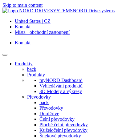
Skip to main content
NORD Drivesystems
United States | CZ
Kontakt
Místa - obchodní zastoupení
Kontakt
Produkty
back
Produkty
myNORD Dashboard
Vyhledávání produktů
3D Modely a výkresy
Převodovky
back
Převodovky
DuoDrive
Čelní převodovky
Ploché čelní převodovky
Kuželočelní převodovky
Šnekové převodovky