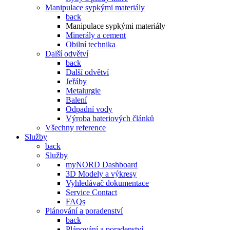
Manipulace sypkými materiály
back
Manipulace sypkými materiály
Minerály a cement
Obilní technika
Další odvětví
back
Další odvětví
Jeřáby
Metalurgie
Balení
Odpadní vody
Výroba bateriových článků
Všechny reference
Služby
back
Služby
myNORD Dashboard
3D Modely a výkresy
Vyhledávač dokumentace
Service Contact
FAQs
Plánování a poradenství
back
Plánování a poradenství