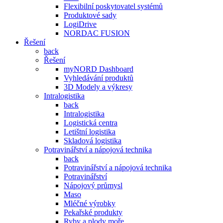
Flexibilní poskytovatel systémů
Produktové sady
LogiDrive
NORDAC FUSION
Řešení
back
Řešení
myNORD Dashboard
Vyhledávání produktů
3D Modely a výkresy
Intralogistika
back
Intralogistika
Logistická centra
Letištní logistika
Skladová logistika
Potravinářství a nápojová technika
back
Potravinářství a nápojová technika
Potravinářství
Nápojový průmysl
Maso
Mléčné výrobky
Pekařské produkty
Ryby a plody moře