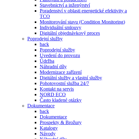
Stavebnictví a inženýrství
Poradenství v oblasti energetické efektivity a
TCO
Monitorování stavu (Condition Monitoring)
Individuální smlouvy
Digitální objednávkový proces
Poprodejní služby
back
Poprodejní služby
Uvedení do provozu
Údržba
Náhradní díly
Modernizace zařízení
Digitální služby a vlastní služby
Pohotovostní služba 24/7
Kontakt na servis
NORD ECO
Často kladené otázky
Dokumentace
back
Dokumentace
Prospekty & Brožury
Katalogy
Návody