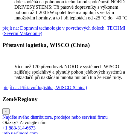
dole spoléhá na pohonnou techniku od společnosti NORD
DRIVESYSTEMS: Tři pásové dopravníky s výkonem
pohonu až 1 200 kW spolehlivě manipulují s velkým
množstvím horniny, a to i při teplotách od -25 °C do +40 °C.
přejít na: Dopravní technologie v povrchových dolech, TECHMI
(Severní Makedonie)
Přístavní logistika, WISCO (China)
Více než 170 převodovek NORD v systémech WISCO
zajišťuje spolehlivý a plynulý pohon jeřábových systémů a
nakladačů při nakládání mnoha milionů tun železné rudy.
přejít na: Přístavní logistika, WISCO (China)
Země/Regiony
×
Najděte svého distributora, prodejce nebo servisní firmu
Otázky? Zavolejte nám
+1 888-314-6673
info.us@nord.com