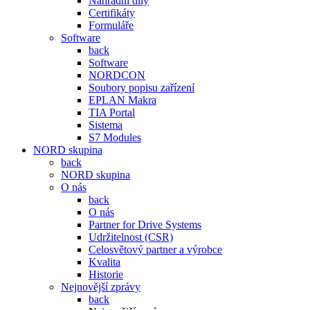
Náhradní díly
Certifikáty
Formuláře
Software
back
Software
NORDCON
Soubory popisu zařízení
EPLAN Makra
TIA Portal
Sistema
S7 Modules
NORD skupina
back
NORD skupina
O nás
back
O nás
Partner for Drive Systems
Udržitelnost (CSR)
Celosvětový partner a výrobce
Kvalita
Historie
Nejnovější zprávy
back