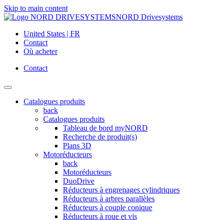
Skip to main content
NORD Drivesystems
United States | FR
Contact
Où acheter
Contact
Catalogues produits
back
Catalogues produits
Tableau de bord myNORD
Recherche de produit(s)
Plans 3D
Motoréducteurs
back
Motoréducteurs
DuoDrive
Réducteurs à engrenages cylindriques
Réducteurs à arbres parallèles
Réducteurs à couple conique
Réducteurs à roue et vis