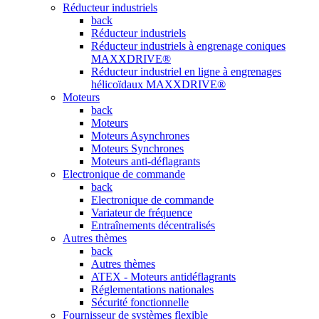
Réducteur industriels
back
Réducteur industriels
Réducteur industriels à engrenage coniques
MAXXDRIVE®
Réducteur industriel en ligne à engrenages
hélicoïdaux MAXXDRIVE®
Moteurs
back
Moteurs
Moteurs Asynchrones
Moteurs Synchrones
Moteurs anti-déflagrants
Electronique de commande
back
Electronique de commande
Variateur de fréquence
Entraînements décentralisés
Autres thèmes
back
Autres thèmes
ATEX - Moteurs antidéflagrants
Réglementations nationales
Sécurité fonctionnelle
Fournisseur de systèmes flexible