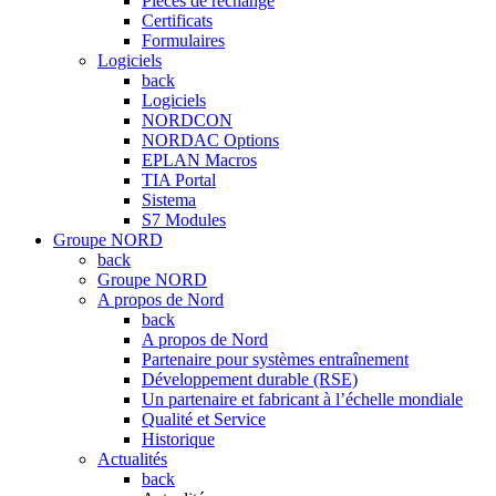
Pièces de rechange
Certificats
Formulaires
Logiciels
back
Logiciels
NORDCON
NORDAC Options
EPLAN Macros
TIA Portal
Sistema
S7 Modules
Groupe NORD
back
Groupe NORD
A propos de Nord
back
A propos de Nord
Partenaire pour systèmes entraînement
Développement durable (RSE)
Un partenaire et fabricant à l’échelle mondiale
Qualité et Service
Historique
Actualités
back