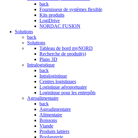
back
Fournisseur de systèmes flexible
Kits produits
LogiDrive
NORDAC FUSION
Solutions
back
Solutions
Tableau de bord myNORD
Recherche de produit(s)
Plans 3D
Intralogistique
back
Intralogistique
Centres logistiques
Logistique aéroportuaire
Logistique pour les entrepôts
Agroalimentaire
back
Agroalimentaire
Alimentaire
Boissons
Viande
Produits laitiers
Boulangerie