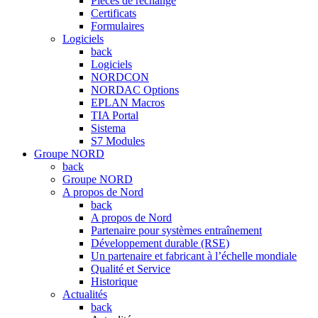
Pièces de rechange
Certificats
Formulaires
Logiciels
back
Logiciels
NORDCON
NORDAC Options
EPLAN Macros
TIA Portal
Sistema
S7 Modules
Groupe NORD
back
Groupe NORD
A propos de Nord
back
A propos de Nord
Partenaire pour systèmes entraînement
Développement durable (RSE)
Un partenaire et fabricant à l’échelle mondiale
Qualité et Service
Historique
Actualités
back