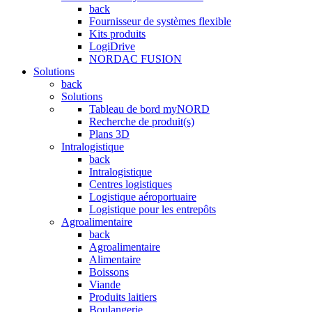
back
Fournisseur de systèmes flexible
Kits produits
LogiDrive
NORDAC FUSION
Solutions
back
Solutions
Tableau de bord myNORD
Recherche de produit(s)
Plans 3D
Intralogistique
back
Intralogistique
Centres logistiques
Logistique aéroportuaire
Logistique pour les entrepôts
Agroalimentaire
back
Agroalimentaire
Alimentaire
Boissons
Viande
Produits laitiers
Boulangerie