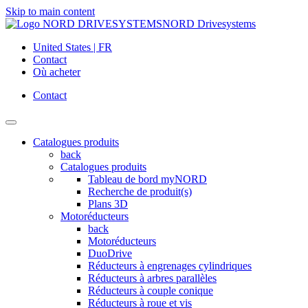
Skip to main content
NORD Drivesystems
United States | FR
Contact
Où acheter
Contact
Catalogues produits
back
Catalogues produits
Tableau de bord myNORD
Recherche de produit(s)
Plans 3D
Motoréducteurs
back
Motoréducteurs
DuoDrive
Réducteurs à engrenages cylindriques
Réducteurs à arbres parallèles
Réducteurs à couple conique
Réducteurs à roue et vis