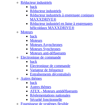
Réducteur industriels
back
Réducteur industriels
Réducteur industriels à engrenage coniques
MAXXDRIVE®
Réducteur industriel en ligne à engrenages
hélicoïdaux MAXXDRIVE®
Moteurs
back
Moteurs
Moteurs Asynchrones
Moteurs Synchrones
Moteurs anti-déflagrants
Electronique de commande
back
Electronique de commande
Variateur de fréquence
Entraînements décentralisés
Autres thèmes
back
Autres thèmes
ATEX - Moteurs antidéflagrants
Réglementations nationales
Sécurité fonctionnelle
Fournisseur de systèmes flexible