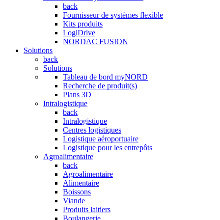
back
Fournisseur de systèmes flexible
Kits produits
LogiDrive
NORDAC FUSION
Solutions
back
Solutions
Tableau de bord myNORD
Recherche de produit(s)
Plans 3D
Intralogistique
back
Intralogistique
Centres logistiques
Logistique aéroportuaire
Logistique pour les entrepôts
Agroalimentaire
back
Agroalimentaire
Alimentaire
Boissons
Viande
Produits laitiers
Boulangerie