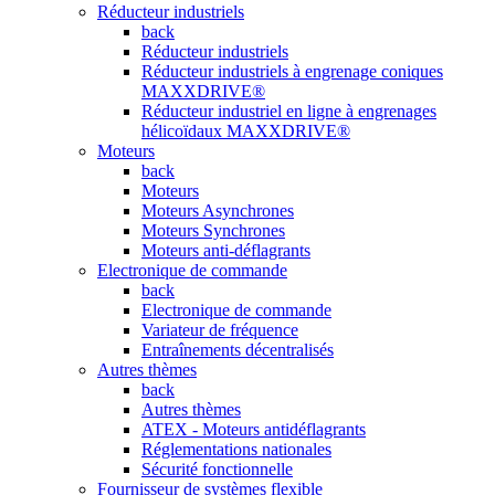
Réducteur industriels
back
Réducteur industriels
Réducteur industriels à engrenage coniques
MAXXDRIVE®
Réducteur industriel en ligne à engrenages
hélicoïdaux MAXXDRIVE®
Moteurs
back
Moteurs
Moteurs Asynchrones
Moteurs Synchrones
Moteurs anti-déflagrants
Electronique de commande
back
Electronique de commande
Variateur de fréquence
Entraînements décentralisés
Autres thèmes
back
Autres thèmes
ATEX - Moteurs antidéflagrants
Réglementations nationales
Sécurité fonctionnelle
Fournisseur de systèmes flexible