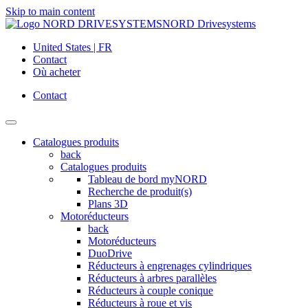
Skip to main content
NORD Drivesystems
United States | FR
Contact
Où acheter
Contact
Catalogues produits
back
Catalogues produits
Tableau de bord myNORD
Recherche de produit(s)
Plans 3D
Motoréducteurs
back
Motoréducteurs
DuoDrive
Réducteurs à engrenages cylindriques
Réducteurs à arbres parallèles
Réducteurs à couple conique
Réducteurs à roue et vis