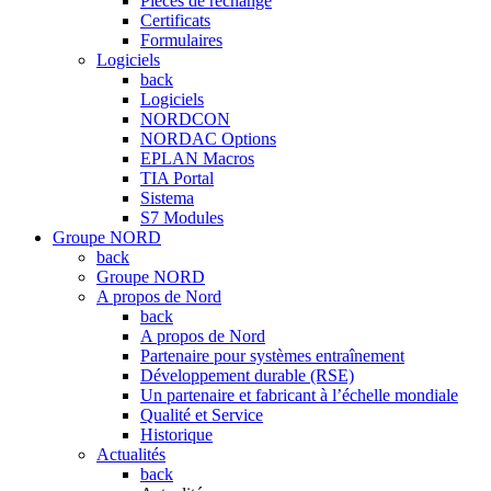
Pièces de rechange
Certificats
Formulaires
Logiciels
back
Logiciels
NORDCON
NORDAC Options
EPLAN Macros
TIA Portal
Sistema
S7 Modules
Groupe NORD
back
Groupe NORD
A propos de Nord
back
A propos de Nord
Partenaire pour systèmes entraînement
Développement durable (RSE)
Un partenaire et fabricant à l’échelle mondiale
Qualité et Service
Historique
Actualités
back