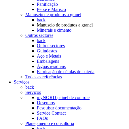
Panificação
Peixe e Marisco
Manuseio de produtos a granel
back
Manuseio de produtos a granel
Minerais e cimento
Outros sectores
back
Outros sectores
Guindastes
Aço e Metais
Embalagens
Águas residuais
Fabricação de células de bateria
Todas as referências
Serviços
back
Serviços
myNORD painel de controle
Desenhos
Pesquisar documentação
Service Contact
FAQs
Planejamento e consultoria
back