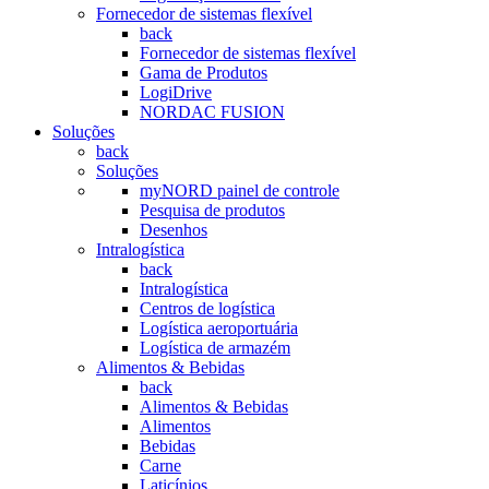
Fornecedor de sistemas flexível
back
Fornecedor de sistemas flexível
Gama de Produtos
LogiDrive
NORDAC FUSION
Soluções
back
Soluções
myNORD painel de controle
Pesquisa de produtos
Desenhos
Intralogística
back
Intralogística
Centros de logística
Logística aeroportuária
Logística de armazém
Alimentos & Bebidas
back
Alimentos & Bebidas
Alimentos
Bebidas
Carne
Laticínios