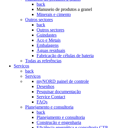
back
Manuseio de produtos a granel
Minerais e cimento
Outros sectores
back
Outros sectores
Guindastes
Aço e Metais
Embalagens
Águas residuais
Fabricação de células de bateria
Todas as referências
Serviços
back
Serviços
myNORD painel de controle
Desenhos
Pesquisar documentação
Service Contact
FAQs
Planejamento e consultoria
back
Planejamento e consultoria
Construção e engenharia
Eficiência energética e consultoria CTP