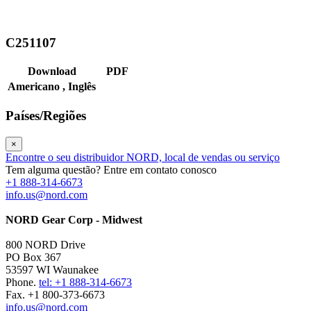
C251107
Download
PDF
Americano ,
Inglês
Países/Regiões
×
Encontre o seu distribuidor NORD, local de vendas ou serviço
Tem alguma questão? Entre em contato conosco
+1 888-314-6673
info.us@nord.com
NORD Gear Corp - Midwest
800 NORD Drive
PO Box 367
53597 WI Waunakee
Phone.
tel: +1 888-314-6673
Fax. +1 800-373-6673
info.us@nord.com