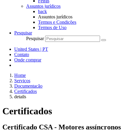
Feiras
Assuntos jurídicos
back
Assuntos jurídicos
Termos e Condições
Termos de Uso
Pesquisar
Pesquisar
United States | PT
Contato
Onde comprar
Home
Serviços
Documentação
Certificados
details
Certificados
Certificado CSA - Motores assíncronos