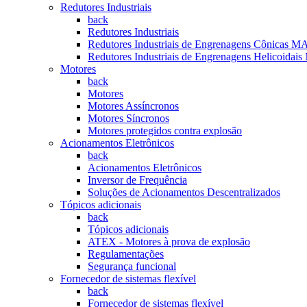
Redutores Industriais
back
Redutores Industriais
Redutores Industriais de Engrenagens Cônica
Redutores Industriais de Engrenagens Helicoi
Motores
back
Motores
Motores Assíncronos
Motores Síncronos
Motores protegidos contra explosão
Acionamentos Eletrônicos
back
Acionamentos Eletrônicos
Inversor de Frequência
Soluções de Acionamentos Descentralizados
Tópicos adicionais
back
Tópicos adicionais
ATEX - Motores à prova de explosão
Regulamentações
Segurança funcional
Fornecedor de sistemas flexível
back
Fornecedor de sistemas flexível