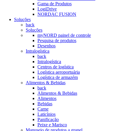
Gama de Produtos
LogiDrive
NORDAC FUSION
Soluções
back
Soluções
myNORD painel de controle
Pesquisa de produtos
Desenhos
Intralogística
back
Intralogística
Centros de logística
Logística aeroportuária
Logística de armazém
Alimentos & Bebidas
back
Alimentos & Bebidas
Alimentos
Bebidas
Carne
Laticínios
Panificação
Peixe e Marisco
Manuseio de produtos a granel