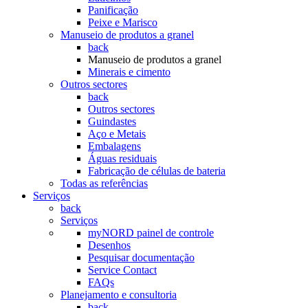
Panificação
Peixe e Marisco
Manuseio de produtos a granel
back
Manuseio de produtos a granel
Minerais e cimento
Outros sectores
back
Outros sectores
Guindastes
Aço e Metais
Embalagens
Águas residuais
Fabricação de células de bateria
Todas as referências
Serviços
back
Serviços
myNORD painel de controle
Desenhos
Pesquisar documentação
Service Contact
FAQs
Planejamento e consultoria
back