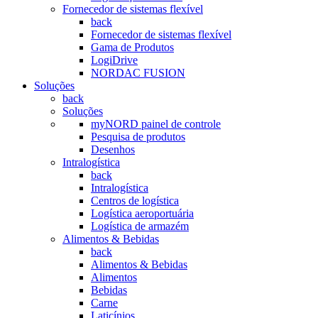
Fornecedor de sistemas flexível
back
Fornecedor de sistemas flexível
Gama de Produtos
LogiDrive
NORDAC FUSION
Soluções
back
Soluções
myNORD painel de controle
Pesquisa de produtos
Desenhos
Intralogística
back
Intralogística
Centros de logística
Logística aeroportuária
Logística de armazém
Alimentos & Bebidas
back
Alimentos & Bebidas
Alimentos
Bebidas
Carne
Laticínios