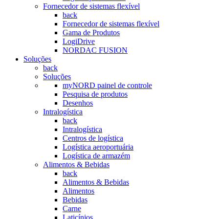
Fornecedor de sistemas flexível
back
Fornecedor de sistemas flexível
Gama de Produtos
LogiDrive
NORDAC FUSION
Soluções
back
Soluções
myNORD painel de controle
Pesquisa de produtos
Desenhos
Intralogística
back
Intralogística
Centros de logística
Logística aeroportuária
Logística de armazém
Alimentos & Bebidas
back
Alimentos & Bebidas
Alimentos
Bebidas
Carne
Laticínios