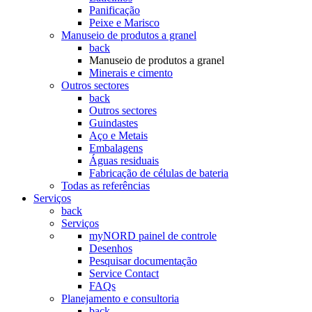
Panificação
Peixe e Marisco
Manuseio de produtos a granel
back
Manuseio de produtos a granel
Minerais e cimento
Outros sectores
back
Outros sectores
Guindastes
Aço e Metais
Embalagens
Águas residuais
Fabricação de células de bateria
Todas as referências
Serviços
back
Serviços
myNORD painel de controle
Desenhos
Pesquisar documentação
Service Contact
FAQs
Planejamento e consultoria
back