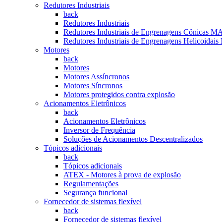
Redutores Industriais
back
Redutores Industriais
Redutores Industriais de Engrenagens Cônica
Redutores Industriais de Engrenagens Helicoi
Motores
back
Motores
Motores Assíncronos
Motores Síncronos
Motores protegidos contra explosão
Acionamentos Eletrônicos
back
Acionamentos Eletrônicos
Inversor de Frequência
Soluções de Acionamentos Descentralizados
Tópicos adicionais
back
Tópicos adicionais
ATEX - Motores à prova de explosão
Regulamentações
Segurança funcional
Fornecedor de sistemas flexível
back
Fornecedor de sistemas flexível