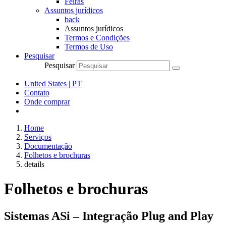
Feiras
Assuntos jurídicos
back
Assuntos jurídicos
Termos e Condições
Termos de Uso
Pesquisar
Pesquisar
United States | PT
Contato
Onde comprar
Home
Serviços
Documentação
Folhetos e brochuras
details
Folhetos e brochuras
Sistemas ASi – Integração Plug and Play