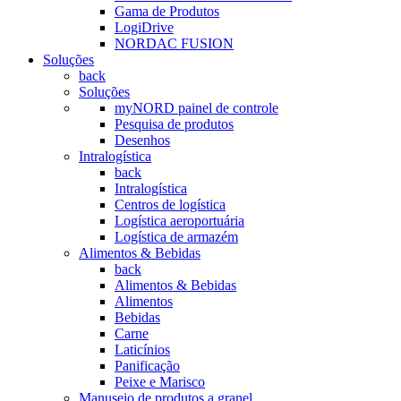
Gama de Produtos
LogiDrive
NORDAC FUSION
Soluções
back
Soluções
myNORD painel de controle
Pesquisa de produtos
Desenhos
Intralogística
back
Intralogística
Centros de logística
Logística aeroportuária
Logística de armazém
Alimentos & Bebidas
back
Alimentos & Bebidas
Alimentos
Bebidas
Carne
Laticínios
Panificação
Peixe e Marisco
Manuseio de produtos a granel