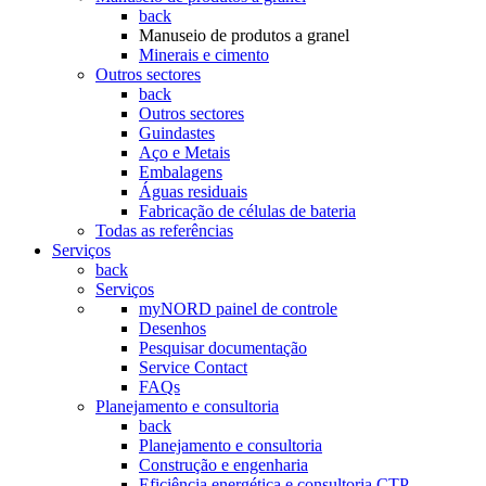
back
Manuseio de produtos a granel
Minerais e cimento
Outros sectores
back
Outros sectores
Guindastes
Aço e Metais
Embalagens
Águas residuais
Fabricação de células de bateria
Todas as referências
Serviços
back
Serviços
myNORD painel de controle
Desenhos
Pesquisar documentação
Service Contact
FAQs
Planejamento e consultoria
back
Planejamento e consultoria
Construção e engenharia
Eficiência energética e consultoria CTP