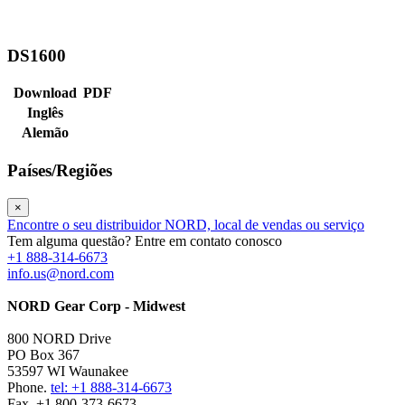
DS1600
Download
PDF
Inglês
Alemão
Países/Regiões
×
Encontre o seu distribuidor NORD, local de vendas ou serviço
Tem alguma questão? Entre em contato conosco
+1 888-314-6673
info.us@nord.com
NORD Gear Corp - Midwest
800 NORD Drive
PO Box 367
53597 WI Waunakee
Phone.
tel: +1 888-314-6673
Fax. +1 800-373-6673