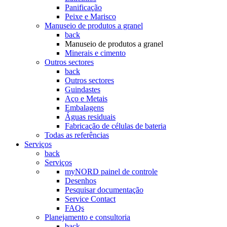
Panificação
Peixe e Marisco
Manuseio de produtos a granel
back
Manuseio de produtos a granel
Minerais e cimento
Outros sectores
back
Outros sectores
Guindastes
Aço e Metais
Embalagens
Águas residuais
Fabricação de células de bateria
Todas as referências
Serviços
back
Serviços
myNORD painel de controle
Desenhos
Pesquisar documentação
Service Contact
FAQs
Planejamento e consultoria
back