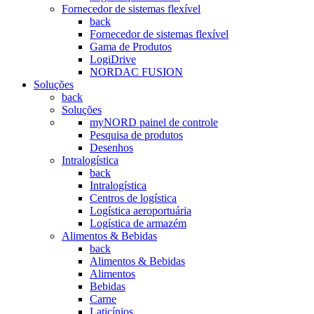
Fornecedor de sistemas flexível
back
Fornecedor de sistemas flexível
Gama de Produtos
LogiDrive
NORDAC FUSION
Soluções
back
Soluções
myNORD painel de controle
Pesquisa de produtos
Desenhos
Intralogística
back
Intralogística
Centros de logística
Logística aeroportuária
Logística de armazém
Alimentos & Bebidas
back
Alimentos & Bebidas
Alimentos
Bebidas
Carne
Laticínios